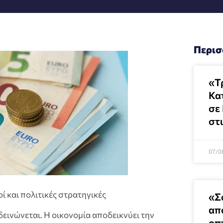
Περισ
«Τ
Κα
σε
στ
07/0
ί και πολιτικές στρατηγικές
«Σ
απ
εινώνεται. Η οικονομία αποδεικνύει την
οπ