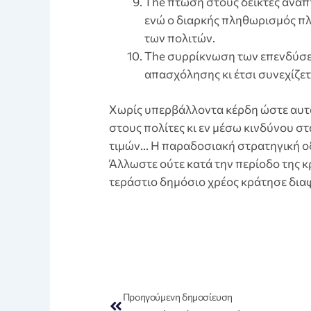
The πτώση στους δείκτες ανάπτ
ενώ ο διαρκής πληθωρισμός πλ
των πολιτών.
The συρρίκνωση των επενδύσεω
απασχόλησης κι έτσι συνεχίζετ
Xωρίς υπερβάλλοντα κέρδη ώστε αυτ
στους πολίτες κι εν μέσω κινδύνου σ
τιμών… Η παραδοσιακή στρατηγική οδη
Άλλωστε ούτε κατά την περίοδο της κ
τεράστιο δημόσιο χρέος κράτησε δια
Prev
Προηγούμενη δημοσίευση