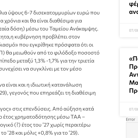
φέ
αν
ύλια ύψους 6-7 δισεκατομμυρίων ευρώ που
 χρόνια και θα είναι διαθέσιμα για
υταία δόση) μέσω του Ταμείου Ανάκαμψης.
07/0
τητα,η κυβέρνηση προβλέπει στον
ιασμό» που εγκρίθηκε πρόσφατα ότι οι
Π) θα μειωθούν από το φιλόδοξο ποσοστό
«Π
ίπεδο μεταξύ 1,3% -1,7% για την τριετία
Πρ
συνεχίσει να συγκλίνει με τον μέσο
Αν
Μα
α είναι και η ιδιωτική κατανάλωση
Πρ
29), γεγονός που επηρεάζει τη διαθέσιμη
άγος» στις επενδύσεις. Από αύξηση κατά
07/0
αίο έτος χρηματοδότησης μέσω ΤΑΑ –
ογικό (?) έτος του ’27 χωρίς περαιτέρω
ο ’28 και μόλις +0,8% για το ’29).