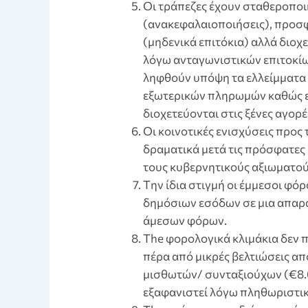
Οι τράπεζες έχουν σταθεροποι
(ανακεφαλαιοποιήσεις), προσφ
(μηδενικά επιτόκια) αλλά διοχ
λόγω ανταγωνιστικών επιτοκίω
ληφθούν υπόψη τα ελλείμματα 
εξωτερικών πληρωμών καθώς ε
διοχετεύονται στις ξένες αγορέ
Οι κοινοτικές ενισχύσεις προς
δραματικά μετά τις πρόσφατε
τους κυβερνητικούς αξιωματού
Tην ίδια στιγμή οι έμμεσοι φ
δημόσιων εσόδων σε μια απαρά
άμεσων φόρων.
The φορολογικά κλιμάκια δεν 
πέρα από μικρές βελτιώσεις απ
μισθωτών/ συνταξιούχων (€8.
εξαφανιστεί λόγω πληθωριστι