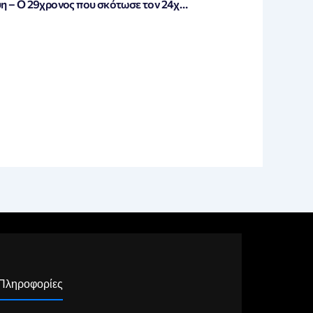
Λούτσα: Σοκαριστική αποκάλυψη – Ο 29χρονος που σκότωσε τον 24χρονο της οικογένειας «Leonidas» οδηγούσε υπό την επήρεια κάνναβης!
Πληροφορίες