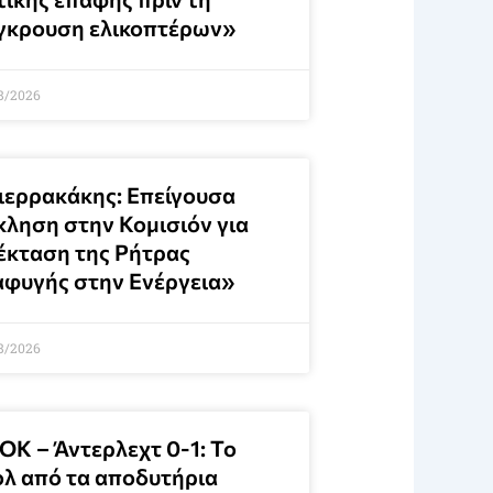
γκρουση ελικοπτέρων»
8/2026
ιερρακάκης: Επείγουσα
κληση στην Κομισιόν για
έκταση της Ρήτρας
αφυγής στην Ενέργεια»
8/2026
ΟΚ – Άντερλεχτ 0-1: Το
ολ από τα αποδυτήρια