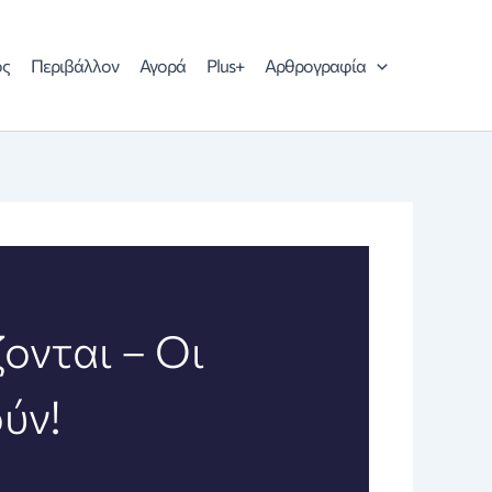
ός
Περιβάλλον
Αγορά
Plus+
Αρθρογραφία
ονται – Οι
ύν!