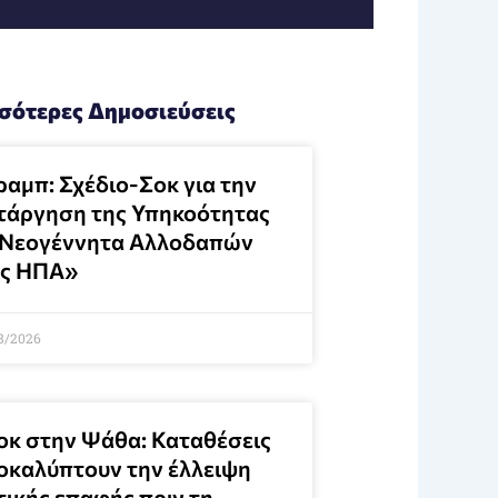
σότερες Δημοσιεύσεις
ραμπ: Σχέδιο-Σοκ για την
τάργηση της Υπηκοότητας
 Νεογέννητα Αλλοδαπών
ις ΗΠΑ»
8/2026
οκ στην Ψάθα: Καταθέσεις
οκαλύπτουν την έλλειψη
τικής επαφής πριν τη