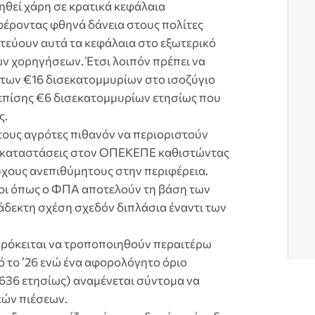
ηθεί χάρη σε κρατικά κεφάλαια
έροντας φθηνά δάνεια στους πολίτες
ετεύουν αυτά τα κεφάλαια στο εξωτερικό
ν χορηγήσεων. Έτσι λοιπόν πρέπει να
των €16 δισεκατομμυρίων στο ισοζύγιο
πίσης €6 δισεκατομμυρίων ετησίως που
ς.
 τους αγρότες πιθανόν να περιοριστούν
ς καταστάσεις στον ΟΠΕΚΕΠΕ καθιστώντας
χους ανεπιθύμητους στην περιφέρεια.
όροι όπως ο ΦΠΑ αποτελούν τη βάση των
δεκτη σχέση σχεδόν διπλάσια έναντι των
πρόκειται να τροποποιηθούν περαιτέρω
ό το ’26 ενώ ένα αφορολόγητο όριο
636 ετησίως) αναμένεται σύντομα να
κών πιέσεων.