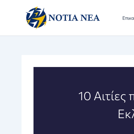
Μετάβαση
στο
Επικα
περιεχόμενο
10 Αιτίες
Εκ