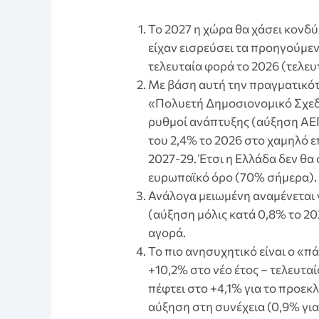
Το 2027 η χώρα θα χάσει κονδ
είχαν εισρεύσει τα προηγούμενα
τελευταία φορά το 2026 (τελε
Με βάση αυτή την πραγματικό
«Πολυετή Δημοσιονομικό Σχεδ
ρυθμοί ανάπτυξης (αύξηση ΑΕ
του 2,4% το 2026 στο χαμηλό επ
2027-29. Έτσι η Ελλάδα δεν θα 
ευρωπαϊκό όρο (70% σήμερα).
Ανάλογα μειωμένη αναμένεται ν
(αύξηση μόλις κατά 0,8% το 20
αγορά.
Το πιο ανησυχητικό είναι ο «π
+10,2% στο νέο έτος – τελευτ
πέφτει στο +4,1% για το προεκλ
αύξηση στη συνέχεια (0,9% για τ