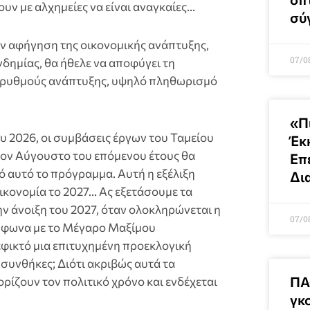
ουν με αλχημείες να είναι αναγκαίες…
σύ
ην αφήγηση της οικονομικής ανάπτυξης,
07/0
δημίας, θα ήθελε να αποφύγει τη
 ρυθμούς ανάπτυξης, υψηλό πληθωρισμό
«Π
ου 2026, οι συμβάσεις έργων του Ταμείου
Έκ
τον Αύγουστο του επόμενου έτους θα
Επ
 αυτό το πρόγραμμα. Αυτή η εξέλιξη
Δι
ικονομία το 2027… Ας εξετάσουμε τα
ην άνοιξη του 2027, όταν ολοκληρώνεται η
07/0
ύμφωνα με το Μέγαρο Μαξίμου
 εφικτό μια επιτυχημένη προεκλογική
 συνθήκες; Διότι ακριβώς αυτά τα
ΠΑ
ρίζουν τον πολιτικό χρόνο και ενδέχεται
γκ