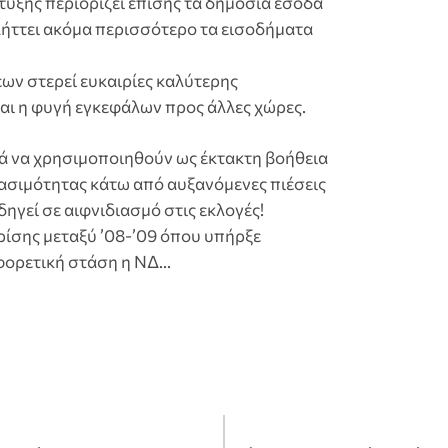
υξης περιορίζει επίσης τα δημόσια έσοδα
ήττει ακόμα περισσότερο τα εισοδήματα
ν στερεί ευκαιρίες καλύτερης
αι η φυγή εγκεφάλων προς άλλες χώρες.
ά να χρησιμοποιηθούν ως έκτακτη βοήθεια
τασιμότητας κάτω από αυξανόμενες πιέσεις
γεί σε αιφνιδιασμό στις εκλογές!
ρίσης μεταξύ ’08-’09 όπου υπήρξε
φορετική στάση η ΝΔ…