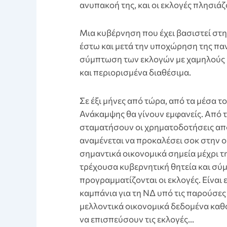
ανυπακοή της, και οι εκλογές πλησιάζ
Μια κυβέρνηση που έχει βασιστεί στ
έστω και μετά την υποχώρηση της παν
σύμπτωση των εκλογών με χαμηλούς
και περιορισμένα διαθέσιμα.
Σε έξι μήνες από τώρα, από τα μέσα τ
Ανάκαμψης θα γίνουν εμφανείς. Από 
σταματήσουν οι χρηματοδοτήσεις από
αναμένεται να προκαλέσει σοκ στην ο
σημαντικά οικονομικά σημεία μέχρι τ
τρέχουσα κυβερνητική θητεία και σ
προγραμματίζονται οι εκλογές. Είναι
καμπάνια για τη ΝΔ υπό τις παρούσες
μελλοντικά οικονομικά δεδομένα καθο
να επισπεύσουν τις εκλογές…