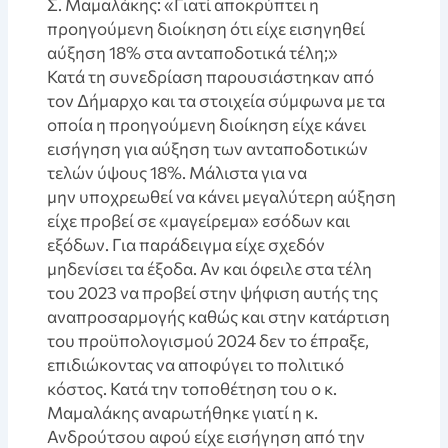
Σ. Μαμαλάκης: «Γιατί αποκρύπτει η
προηγούμενη διοίκηση ότι είχε εισηγηθεί
αύξηση 18% στα ανταποδοτικά τέλη;»
Κατά τη συνεδρίαση παρουσιάστηκαν από
τον Δήμαρχο και τα στοιχεία σύμφωνα με τα
οποία η προηγούμενη διοίκηση είχε κάνει
εισήγηση για αύξηση των ανταποδοτικών
τελών ύψους 18%. Μάλιστα για να
μην υποχρεωθεί να κάνει μεγαλύτερη αύξηση
είχε προβεί σε «μαγείρεμα» εσόδων και
εξόδων. Για παράδειγμα είχε σχεδόν
μηδενίσει τα έξοδα. Αν και όφειλε στα τέλη
του 2023 να προβεί στην ψήφιση αυτής της
αναπροσαρμογής καθώς και στην κατάρτιση
του προϋπολογισμού 2024 δεν το έπραξε,
επιδιώκοντας να αποφύγει το πολιτικό
κόστος. Κατά την τοποθέτηση του ο κ.
Μαμαλάκης αναρωτήθηκε γιατί η κ.
Ανδρούτσου αφού είχε εισήγηση από την