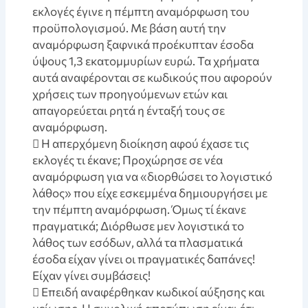
εκλογές έγινε η πέμπτη αναμόρφωση του
προϋπολογισμού. Με βάση αυτή την
αναμόρφωση ξαφνικά προέκυπταν έσοδα
ύψους 1,3 εκατομμυρίων ευρώ. Τα χρήματα
αυτά αναφέρονται σε κωδικούς που αφορούν
χρήσεις των προηγούμενων ετών και
απαγορεύεται ρητά η ένταξή τους σε
αναμόρφωση.
 Η απερχόμενη διοίκηση αφού έχασε τις
εκλογές τι έκανε; Προχώρησε σε νέα
αναμόρφωση για να «διορθώσει το λογιστικό
λάθος» που είχε εσκεμμένα δημιουργήσει με
την πέμπτη αναμόρφωση. Όμως τί έκανε
πραγματικά; Διόρθωσε μεν λογιστικά το
λάθος των εσόδων, αλλά τα πλασματικά
έσοδα είχαν γίνει οι πραγματικές δαπάνες!
Είχαν γίνει συμβάσεις!
 Επειδή αναφέρθηκαν κωδικοί αύξησης και