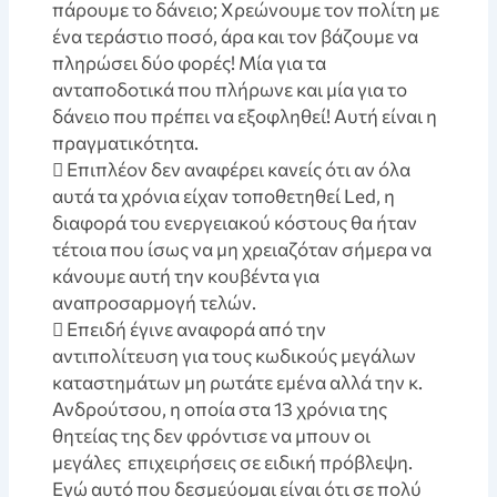
πάρουμε το δάνειο; Χρεώνουμε τον πολίτη με
ένα τεράστιο ποσό, άρα και τον βάζουμε να
πληρώσει δύο φορές! Μία για τα
ανταποδοτικά που πλήρωνε και μία για το
δάνειο που πρέπει να εξοφληθεί! Αυτή είναι η
πραγματικότητα.
 Επιπλέον δεν αναφέρει κανείς ότι αν όλα
αυτά τα χρόνια είχαν τοποθετηθεί Led, η
διαφορά του ενεργειακού κόστους θα ήταν
τέτοια που ίσως να μη χρειαζόταν σήμερα να
κάνουμε αυτή την κουβέντα για
αναπροσαρμογή τελών.
 Επειδή έγινε αναφορά από την
αντιπολίτευση για τους κωδικούς μεγάλων
καταστημάτων μη ρωτάτε εμένα αλλά την κ.
Ανδρούτσου, η οποία στα 13 χρόνια της
θητείας της δεν φρόντισε να μπουν οι
μεγάλες επιχειρήσεις σε ειδική πρόβλεψη.
Εγώ αυτό που δεσμεύομαι είναι ότι σε πολύ