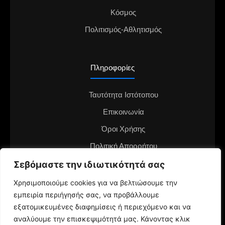
Κόσμος
Πολιτισμός-Αθλητισμός
Πληροφορίες
Ταυτότητα Ιστότοπου
Επικοινωνία
Όροι Χρήσης
Πολιτική Απορρήτου
Διαφημιστείτε στο notianea.gr
Σεβόμαστε την ιδιωτικότητά σας
Γίνε ο ανταποκριτής στην περιοχή σου
Χρησιμοποιούμε cookies για να βελτιώσουμε την
εμπειρία περιήγησής σας, να προβάλλουμε
εξατομικευμένες διαφημίσεις ή περιεχόμενο και να
αναλύουμε την επισκεψιμότητά μας. Κάνοντας κλικ