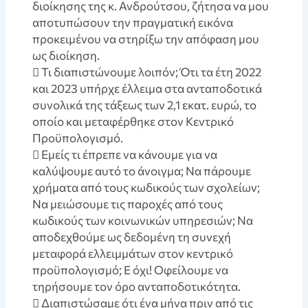
διοίκησης της κ. Ανδρούτσου, ζήτησα να μου
αποτυπώσουν την πραγματική εικόνα
προκειμένου να στηρίξω την απόφαση μου
ως διοίκηση.
 Τι διαπιστώνουμε λοιπόν; Ότι τα έτη 2022
και 2023 υπήρχε έλλειμα στα ανταποδοτικά
συνολικά της τάξεως των 2,1 εκατ. ευρώ, το
οποίο και μεταφέρθηκε στον Κεντρικό
Προϋπολογισμό.
 Εμείς τι έπρεπε να κάνουμε για να
καλύψουμε αυτό το άνοιγμα; Να πάρουμε
χρήματα από τους κωδικούς των σχολείων;
Να μειώσουμε τις παροχές από τους
κωδικούς των κοινωνικών υπηρεσιών; Να
αποδεχθούμε ως δεδομένη τη συνεχή
μεταφορά ελλειμμάτων στον κεντρικό
προϋπολογισμό; Ε όχι! Οφείλουμε να
τηρήσουμε τον όρο ανταποδοτικότητα.
 Διαπιστώσαμε ότι ένα μήνα πριν από τις