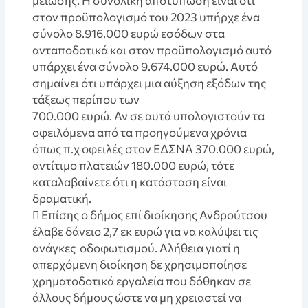
μείωσης. Η συνολική αποτύπωση είναι ότι
στον προϋπολογισμό του 2023 υπήρχε ένα
σύνολο 8.916.000 ευρώ εσόδων στα
ανταποδοτικά και στον προϋπολογισμό αυτό
υπάρχει ένα σύνολο 9.674.000 ευρώ. Αυτό
σημαίνει ότι υπάρχει μια αύξηση εξόδων της
τάξεως περίπου των
700.000 ευρώ. Αν σε αυτά υπολογιστούν τα
οφειλόμενα από τα προηγούμενα χρόνια
όπως π.χ οφειλές στον ΕΔΣΝΑ 370.000 ευρώ,
αντίτιμο πλατειών 180.000 ευρώ, τότε
καταλαβαίνετε ότι η κατάσταση είναι
δραματική.
 Επίσης ο δήμος επί διοίκησης Ανδρούτσου
έλαβε δάνειο 2,7 εκ ευρώ για να καλύψει τις
ανάγκες οδοφωτισμού. Αλήθεια γιατί η
απερχόμενη διοίκηση δε χρησιμοποίησε
χρηματοδοτικά εργαλεία που δόθηκαν σε
άλλους δήμους ώστε να μη χρειαστεί να