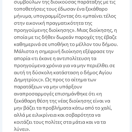
συμβούλων της διοικούσας παράταξης με τις
τοποθετήσεις τους έδωσαν ένα ξεκάθαρο
μήνυμα, υπογραμμίζοντας ότι «μπαίνει τέλος
στην εικονική πραγματικότητα της
προηγούμενης διοίκησης». Μιας διοίκησης, η
οποία με τις δήθεν δωρεάν παροχές της έβαζε
καθημερινά σε υποθήκη το μέλλον του δήμου.
Μάλιστα η σημερινή διοίκηση εξέφρασε την
απορία «τι έκανε η αντιπολίτευση τα
προηγούμενα χρόνια για να μην περιέλθει σε
αυτή τη δύσκολη κατάσταση ο δήμος Αγίου
Δημητρίου;». Ως προς το αίτημα των
παρατάξεων να μην υπάρξουν
αναπροσαρμογές επισημάνθηκε ότι «η
ξεκάθαρη θέση της νέας διοίκησης είναι να
μην βάζει τα προβλήματα κάτω από το χαλί,
αλλά με ειλικρίνεια και σοβαρότητα να
κοιτάζει τους πολίτες στα μάτια και να τα
λύνει».