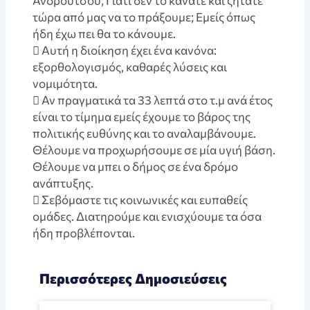
Ανδρούτσου; Γιατί δεν το κάνατε και ζητάτε
τώρα από μας να το πράξουμε; Εμείς όπως
ήδη έχω πει θα το κάνουμε.
 Αυτή η διοίκηση έχει ένα κανόνα:
εξορθολογισμός, καθαρές λύσεις και
νομιμότητα.
 Αν πραγματικά τα 33 λεπτά στο τ.μ ανά έτος
είναι το τίμημα εμείς έχουμε το βάρος της
πολιτικής ευθύνης και το αναλαμβάνουμε.
Θέλουμε να προχωρήσουμε σε μία υγιή βάση.
Θέλουμε να μπει ο δήμος σε ένα δρόμο
ανάπτυξης.
 Σεβόμαστε τις κοινωνικές και ευπαθείς
ομάδες. Διατηρούμε και ενισχύουμε τα όσα
ήδη προβλέπονται.
Περισσότερες Δημοσιεύσεις