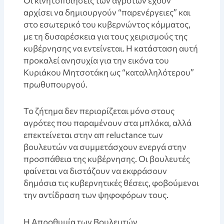
Οι κινητοποιήσεις των αγροτών έχουν
αρχίσει να δημιουργούν “παρενέργειες” και
στο εσωτερικό του κυβερνώντος κόμματος,
με τη δυσαρέσκεια για τους χειρισμούς της
κυβέρνησης να εντείνεται. Η κατάσταση αυτή
προκαλεί ανησυχία για την εικόνα του
Κυριάκου Μητσοτάκη ως “καταλληλότερου”
πρωθυπουργού.
Το ζήτημα δεν περιορίζεται μόνο στους
αγρότες που παραμένουν στα μπλόκα, αλλά
επεκτείνεται στην απ reluctance των
βουλευτών να συμμετάσχουν ενεργά στην
προσπάθεια της κυβέρνησης. Οι βουλευτές
φαίνεται να διστάζουν να εκφράσουν
δημόσια τις κυβερνητικές θέσεις, φοβούμενοι
την αντίδραση των ψηφοφόρων τους.
Η Απροθυμία των Βουλευτών