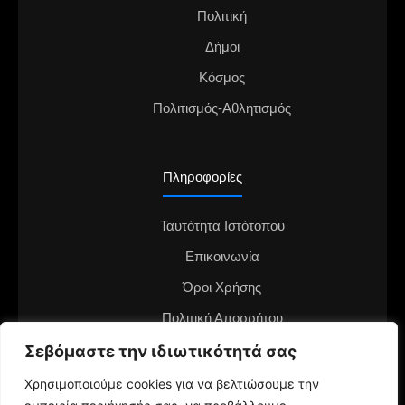
Πολιτική
Δήμοι
Κόσμος
Πολιτισμός-Αθλητισμός
Πληροφορίες
Ταυτότητα Ιστότοπου
Επικοινωνία
Όροι Χρήσης
Πολιτική Απορρήτου
Διαφημιστείτε στο notianea.gr
Σεβόμαστε την ιδιωτικότητά σας
Γίνε ο ανταποκριτής στην περιοχή σου
Χρησιμοποιούμε cookies για να βελτιώσουμε την