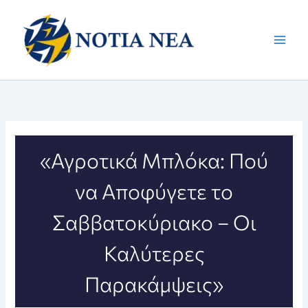
Μετάβαση
στο
περιεχόμενο
«Αγροτικά Μπλόκα: Πού
να Αποφύγετε το
Σαββατοκύριακο – Οι
Καλύτερες
Παρακάμψεις»