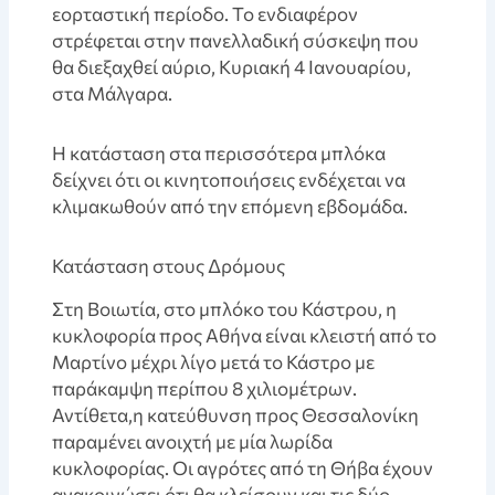
εορταστική περίοδο. Το ενδιαφέρον
στρέφεται στην πανελλαδική σύσκεψη που
θα διεξαχθεί αύριο, Κυριακή 4 Ιανουαρίου,
στα Μάλγαρα.
Η κατάσταση στα περισσότερα μπλόκα
δείχνει ότι οι κινητοποιήσεις ενδέχεται να
κλιμακωθούν από την επόμενη εβδομάδα.
Κατάσταση στους Δρόμους
Στη Βοιωτία, στο μπλόκο του Κάστρου, η
κυκλοφορία προς Αθήνα είναι κλειστή από το
Μαρτίνο μέχρι λίγο μετά το Κάστρο με
παράκαμψη περίπου 8 χιλιομέτρων.
Αντίθετα,η κατεύθυνση προς Θεσσαλονίκη
παραμένει ανοιχτή με μία λωρίδα
κυκλοφορίας. Οι αγρότες από τη Θήβα έχουν
ανακοινώσει ότι θα κλείσουν και τις δύο