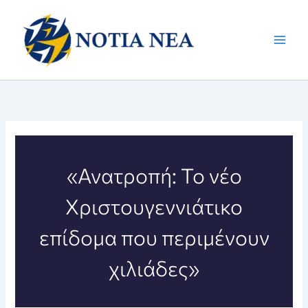
Μετάβαση
στο
περιεχόμενο
«Ανατροπή: Το νέο
Χριστουγεννιάτικο
επίδομα που περιμένουν
χιλιάδες»