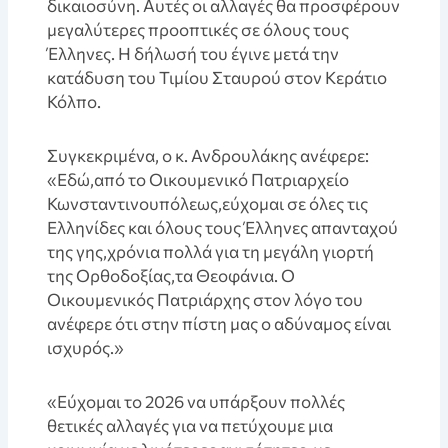
δικαιοσύνη. Αυτές οι αλλαγές θα προσφέρουν
μεγαλύτερες προοπτικές σε όλους τους
Έλληνες. Η δήλωσή του έγινε μετά την
κατάδυση του Τιμίου Σταυρού στον Κεράτιο
Κόλπο.
Συγκεκριμένα, ο κ. Ανδρουλάκης ανέφερε:
«Εδώ,από το Οικουμενικό Πατριαρχείο
Κωνσταντινουπόλεως,εύχομαι σε όλες τις
Ελληνίδες και όλους τους Έλληνες απανταχού
της γης,χρόνια πολλά για τη μεγάλη γιορτή
της Ορθοδοξίας,τα Θεοφάνια. Ο
Οικουμενικός Πατριάρχης στον λόγο του
ανέφερε ότι στην πίστη μας ο αδύναμος είναι
ισχυρός.»
«Εύχομαι το 2026 να υπάρξουν πολλές
θετικές αλλαγές για να πετύχουμε μια