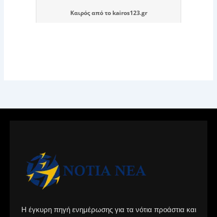
Καιρός
από το
kairos123.gr
Η έγκυρη πηγή ενημέρωσης για τα νότια προάστια και