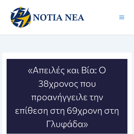
Μετάβαση
στο
περιεχόμενο
«Απειλές και Βία: Ο
38χρονος που
προανήγγειλε την
επίθεση στη 69χρονη στη
Γλυφάδα»