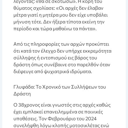
λέγοντας: «θα σε σκοτώσω». Η κόρη του
θύματος σχολίασε: «Οι αρχές δεν έλαβαν
μέτρα γιατί η μητέρα μου δεν είχε υποβάλει
μήνυση τότε. Δεν ήξερα τίποτα εκείνη την
περίοδο και τώρα μαθαίνω τα πάντα».
Από τις πληροφορίες των αρχών προκύπτει
ότι κατά τον έλεγχο δεν υπήρχε εκκρεμότητα
σύλληψης ή εντοπισμού εις βάρος του
δράστη όπως συνέβαινε στο παρελθόν όταν
διέφευγε από ψυχιατρικά ιδρύματα.
Γλυφάδα: Το Χρονικό των Συλλήψεων του
Δράστη
Ο 38χρονος είναι γνωστός στις αρχές καθώς
έχει εμπλακεί επανειλημμένα σε ποινικές
υποθέσεις. Τον Φεβρουάριο του 2024
συνελήφθη λόγω κλοπής μοτοσικλέτας ενώ