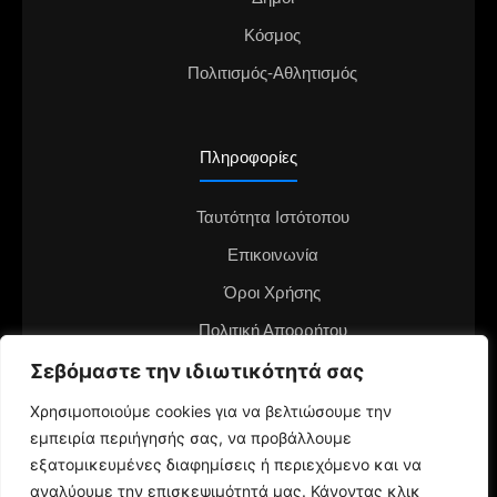
Κόσμος
Πολιτισμός-Αθλητισμός
Πληροφορίες
Ταυτότητα Ιστότοπου
Επικοινωνία
Όροι Χρήσης
Πολιτική Απορρήτου
Διαφημιστείτε στο notianea.gr
Σεβόμαστε την ιδιωτικότητά σας
Γίνε ο ανταποκριτής στην περιοχή σου
Χρησιμοποιούμε cookies για να βελτιώσουμε την
εμπειρία περιήγησής σας, να προβάλλουμε
εξατομικευμένες διαφημίσεις ή περιεχόμενο και να
αναλύουμε την επισκεψιμότητά μας. Κάνοντας κλικ