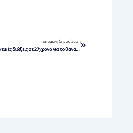
Next
Επόμενη δημοσίευση
«Σοκ στο Ηράκλειο: Κακουργηματικές διώξεις σε 27χρονο για το θανατηφόρο τροχαίο με θύμα την 23χρονη στα Μάλια»