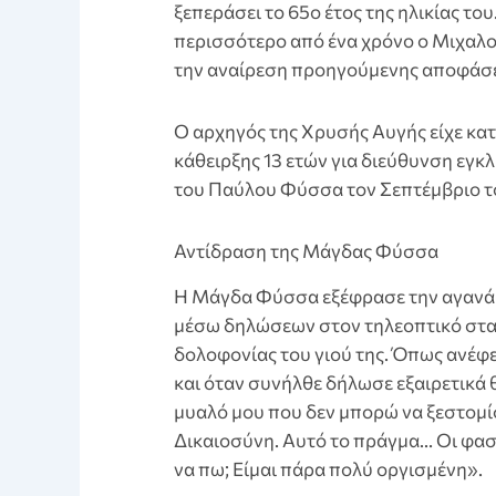
ξεπεράσει το 65ο έτος της ηλικίας του
περισσότερο από ένα χρόνο ο Μιχαλολ
την αναίρεση προηγούμενης αποφάσε
Ο αρχηγός της Χρυσής Αυγής είχε κα
κάθειρξης 13 ετών για διεύθυνση εγ
του Παύλου Φύσσα τον Σεπτέμβριο το
Αντίδραση της Μάγδας Φύσσα
Η Μάγδα Φύσσα εξέφρασε την αγανάκ
μέσω δηλώσεων στον τηλεοπτικό σταθμ
δολοφονίας του γιού της. Όπως ανέφε
και όταν συνήλθε δήλωσε εξαιρετικά 
μυαλό μου που δεν μπορώ να ξεστομίσ
Δικαιοσύνη. Αυτό το πράγμα… Οι φασί
να πω; Είμαι πάρα πολύ οργισμένη».