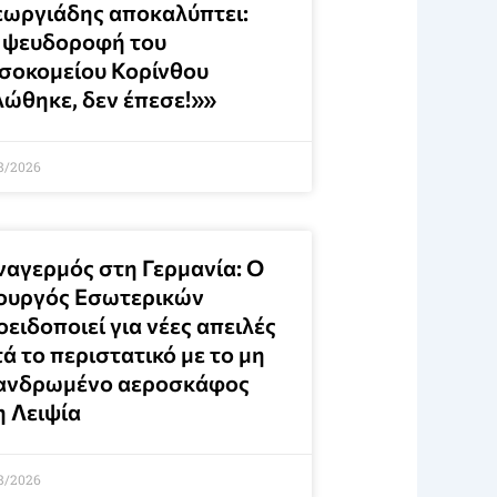
εωργιάδης αποκαλύπτει:
 ψευδοροφή του
σοκομείου Κορίνθου
λώθηκε, δεν έπεσε!»»
8/2026
ναγερμός στη Γερμανία: Ο
ουργός Εσωτερικών
ειδοποιεί για νέες απειλές
ά το περιστατικό με το μη
ανδρωμένο αεροσκάφος
η Λειψία
8/2026