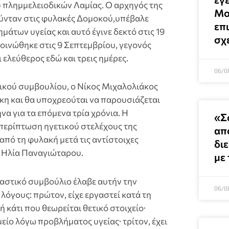
 πλημμελειοδικών Λαμίας. Ο αρχηγός της
Μο
ύνταν στις φυλακές Δομοκού,υπέβαλε
επι
άτων υγείας και αυτό έγινε δεκτό στις 19
σχ
ινώθηκε στις 9 Σεπτεμβρίου, γεγονός
 ελεύθερος εδώ και τρεις ημέρες.
06/0
ικού συμβουλίου, ο Νίκος Μιχαλολιάκος
ύκη και θα υποχρεούται να παρουσιάζεται
να για τα επόμενα τρία χρόνια. Η
«Σ
 περίπτωση ηγετικού στελέχους της
απ
πό τη φυλακή μετά τις αντίστοιχες
δι
 Ηλία Παναγιώταρου.
με
καστικό συμβούλιο έλαβε αυτήν την
06/0
λόγους: πρώτον, είχε εργαστεί κατά τη
 κάτι που θεωρείται θετικό στοιχείο·
είο λόγω προβλήματος υγείας· τρίτον, έχει