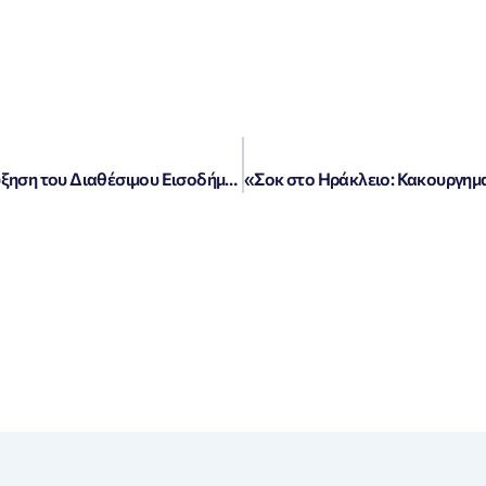
«Κοντογεώργης: Στρατηγικές για την Αύξηση του Διαθέσιμου Εισοδήματος»