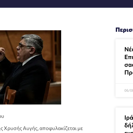
Περισ
Νέ
Επ
σα
Πρ
06/0
ου
Ιρ
δή
ης Χρυσής Αυγής, αποφυλακίζεται με
εγε