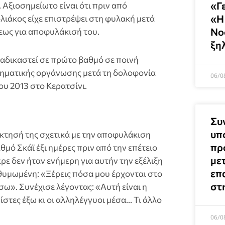
«Γ
. Αξιοσημείωτο είναι ότι πριν από
«Η
ιάκος είχε επιστρέψει στη φυλακή μετά
Νο
ως για αποφυλάκισή του.
ξη
ταδικαστεί σε πρώτο βαθμό σε ποινή
κληματικής οργάνωσης μετά τη δολοφονία
06/0
υ 2013 στο Κερατσίνι.
Συ
υπ
τησή της σχετικά με την αποφυλάκιση
προ
ό Σκάϊ έξι ημέρες πριν από την επέτειο
μετ
ρε δεν ήταν ενήμερη για αυτήν την εξέλιξη
επ
θυμωμένη: «Ξέρεις πόσα μου έρχονται στο
στ
ω». Συνέχισε λέγοντας: «Αυτή είναι η
στες έξω κι οι αλληλέγγυοι μέσα… Τι άλλο
06/0