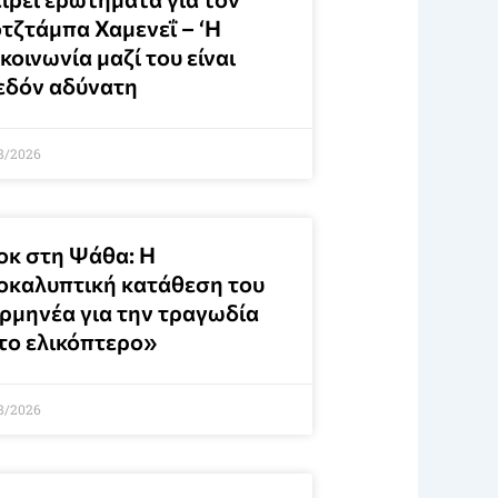
τζτάμπα Χαμενεΐ – ‘Η
κοινωνία μαζί του είναι
εδόν αδύνατη
8/2026
οκ στη Ψάθα: Η
οκαλυπτική κατάθεση του
ερμηνέα για την τραγωδία
 το ελικόπτερο»
8/2026