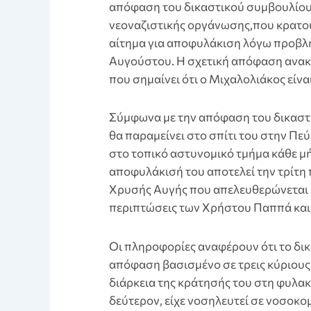
απόφαση του δικαστικού συμβουλίου
νεοναζιστικής οργάνωσης,που κρατο
αίτημα για αποφυλάκιση λόγω προβλημ
Αυγούστου. Η σχετική απόφαση ανακο
που σημαίνει ότι ο Μιχαλολιάκος είναι
Σύμφωνα με την απόφαση του δικαστ
θα παραμείνει στο σπίτι του στην Πε
στο τοπικό αστυνομικό τμήμα κάθε μή
αποφυλάκισή του αποτελεί την τρίτη
Χρυσής Αυγής που απελευθερώνεται α
περιπτώσεις των Χρήστου Παππά και
Οι πληροφορίες αναφέρουν ότι το δι
απόφαση βασισμένο σε τρεις κύριους 
διάρκεια της κράτησής του στη φυλακή
δεύτερον, είχε νοσηλευτεί σε νοσοκομ