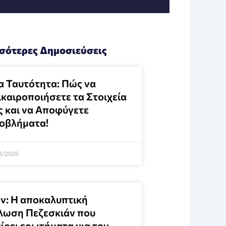
σότερες Δημοσιεύσεις
α Ταυτότητα: Πώς να
ικαιροποιήσετε τα Στοιχεία
ς και να Αποφύγετε
οβλήματα!
8/2026
άν: Η αποκαλυπτική
λωση Πεζεσκιάν που
ίρει ερωτήματα για τον