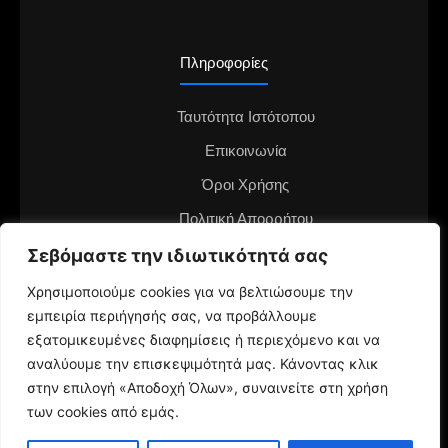
Πληροφορίες
Ταυτότητα Ιστότοπου
Επικοινωνία
Όροι Χρήσης
Πολιτική Απορρήτου
Διαφημιστείτε στο notianea.gr
Σεβόμαστε την ιδιωτικότητά σας
Γίνε ο ανταποκριτής στην περιοχή σου
Χρησιμοποιούμε cookies για να βελτιώσουμε την
εμπειρία περιήγησής σας, να προβάλλουμε
εξατομικευμένες διαφημίσεις ή περιεχόμενο και να
αναλύουμε την επισκεψιμότητά μας. Κάνοντας κλικ
στην επιλογή «Αποδοχή Όλων», συναινείτε στη χρήση
των cookies από εμάς.
© 2024 NotiaNea.gr | Maintained by
gratus.gr