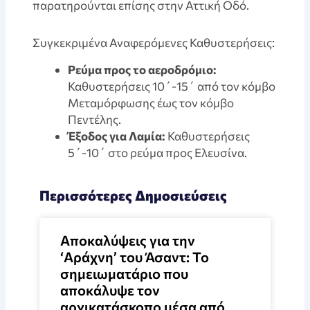
παρατηρούνται επίσης στην Αττική Οδό.
Συγκεκριμένα Αναφερόμενες Καθυστερήσεις:
Ρεύμα προς το αεροδρόμιο:
Καθυστερήσεις 10΄-15΄ από τον κόμβο
Μεταμόρφωσης έως τον κόμβο
Πεντέλης.
Έξοδος για Λαμία:
Καθυστερήσεις
5΄-10΄ στο ρεύμα προς Ελευσίνα.
Περισσότερες Δημοσιεύσεις
Αποκαλύψεις για την
‘Αράχνη’ του Άσαντ: Το
σημειωματάριο που
αποκάλυψε τον
αρχικατάσκοπο μέσα από