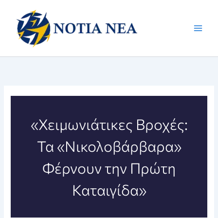
Μετάβαση
στο
περιεχόμενο
«Χειμωνιάτικες Βροχές:
Τα «Νικολοβάρβαρα»
Φέρνουν την Πρώτη
Καταιγίδα»