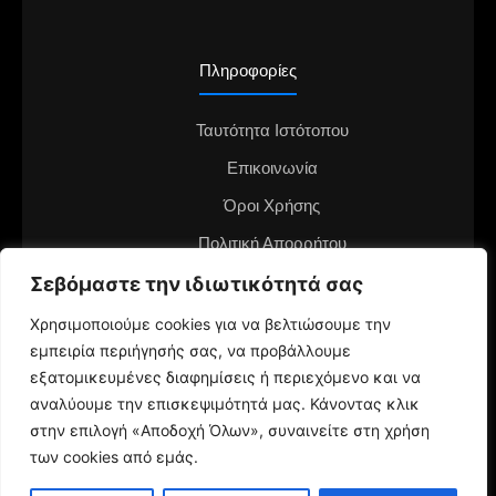
Πληροφορίες
Ταυτότητα Ιστότοπου
Επικοινωνία
Όροι Χρήσης
Πολιτική Απορρήτου
Διαφημιστείτε στο notianea.gr
Σεβόμαστε την ιδιωτικότητά σας
Γίνε ο ανταποκριτής στην περιοχή σου
Χρησιμοποιούμε cookies για να βελτιώσουμε την
εμπειρία περιήγησής σας, να προβάλλουμε
εξατομικευμένες διαφημίσεις ή περιεχόμενο και να
αναλύουμε την επισκεψιμότητά μας. Κάνοντας κλικ
στην επιλογή «Αποδοχή Όλων», συναινείτε στη χρήση
των cookies από εμάς.
© 2024 NotiaNea.gr | Maintained by
gratus.gr