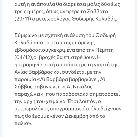
αυτή η ανάπαυλα θα διαρκέσει μόλις δύο έως
τρεις ημέρες, όπως ανέφερε το Σάββατο
(29/11) ο μετεωρολόγος Θοδωρής Κολυδάς.
Σύμφωνα με σχετική ανάλυση του Θοδωρή
Κολυδά,από τα μέσα της επόμενης
εβδομάδας,συγκεκριμένα από την Πέμπτη
(04/12),οι βροχές θα επιστρέψουν. Η
ημερομηνία αυτή συμπίπτει με τη γιορτή της
Αγίας Βαρβάρας και συνδέεται με την
παροιμία «Αϊ Βαρβάρα βαρβαρώνει, Αϊ
Σάββας σαβανώνει, κι Αϊ Νικόλας
παραχώνει», που παραδοσιακά σηματοδοτεί
την αρχή του χειμώνα. Έτσι λοιπόν, ο
μετεωρολόγος υπογράμμισε ότι όλα δείχνουν
πως θα έχουμε «έναν Δεκέμβρη από τα
παλιά».