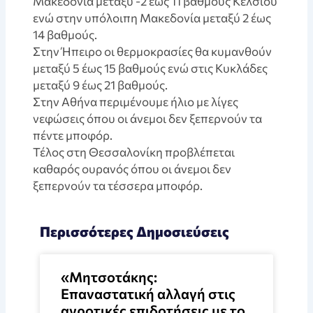
Μακεδονία μεταξύ -2 έως 11 βαθμούς Κελσίου
ενώ στην υπόλοιπη Μακεδονία μεταξύ 2 έως
14 βαθμούς.
Στην Ήπειρο οι θερμοκρασίες θα κυμανθούν
μεταξύ 5 έως 15 βαθμούς ενώ στις Κυκλάδες
μεταξύ 9 έως 21 βαθμούς.
Στην Αθήνα περιμένουμε ήλιο με λίγες
νεφώσεις όπου οι άνεμοι δεν ξεπερνούν τα
πέντε μποφόρ.
Τέλος στη Θεσσαλονίκη προβλέπεται
καθαρός ουρανός όπου οι άνεμοι δεν
ξεπερνούν τα τέσσερα μποφόρ.
Περισσότερες Δημοσιεύσεις
«Μητσοτάκης:
Επαναστατική αλλαγή στις
αγροτικές επιδοτήσεις με το