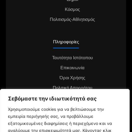
Κόσμος
Πολιτισμός-Αθλητισμός
Πληροφορίες
Ταυτότητα Ιστότοπου
Επικοινωνία
Όροι Χρήσης
Πολιτική Απορρήτου
Διαφημιστείτε στο notianea.gr
Σεβόμαστε την ιδιωτικότητά σας
Γίνε ο ανταποκριτής στην περιοχή σου
Χρησιμοποιούμε cookies για να βελτιώσουμε την
εμπειρία περιήγησής σας, να προβάλλουμε
εξατομικευμένες διαφημίσεις ή περιεχόμενο και να
αναλύουμε την επισκεψιμότητά μας. Κάνοντας κλικ