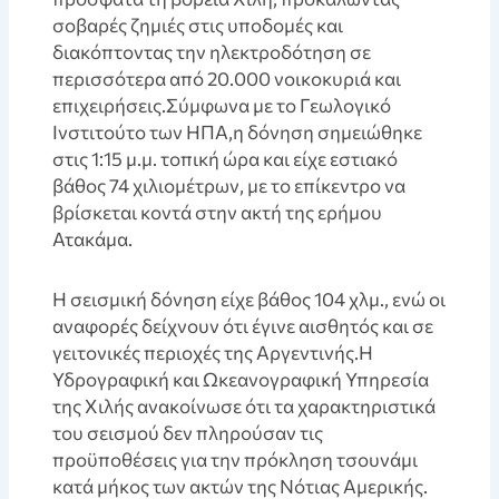
σοβαρές ζημιές στις υποδομές και
διακόπτοντας την ηλεκτροδότηση σε
περισσότερα από 20.000 νοικοκυριά και
επιχειρήσεις.Σύμφωνα με το Γεωλογικό
Ινστιτούτο των ΗΠΑ,η δόνηση σημειώθηκε
στις 1:15 μ.μ. τοπική ώρα και είχε εστιακό
βάθος 74 χιλιομέτρων, με το επίκεντρο να
βρίσκεται κοντά στην ακτή της ερήμου
Ατακάμα.
Η σεισμική δόνηση είχε βάθος 104 χλμ., ενώ οι
αναφορές δείχνουν ότι έγινε αισθητός και σε
γειτονικές περιοχές της Αργεντινής.Η
Υδρογραφική και Ωκεανογραφική Υπηρεσία
της Χιλής ανακοίνωσε ότι τα χαρακτηριστικά
του σεισμού δεν πληρούσαν τις
προϋποθέσεις για την πρόκληση τσουνάμι
κατά μήκος των ακτών της Νότιας Αμερικής.