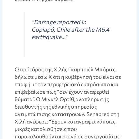
“Damage reported in
Copiapó, Chile after the M6.4
earthquake…”
Ο πρόεδρος της Χιλής Γκαμπριέλ Μπόριτς
δήλωσε μέσω X ότι η κυβέρνησή του είναι σε
επαφή με τον περιφερειακό εκπρόσωπο και
επιβεβαίωσε πως “δεν έχουν αναφερθεί
θύματα”. Ο Μιγκέλ Ορτίθ,αναπληρωτής
διευθυντής της εθνικής υπηρεσίας
αντιμετώπισης καταστροφών Senapred στη
Χιλή ανέφερε: “Έχουν καταγραφεί κάποιες
μικρές κατολισθήσεις που
παρακολουθούνται στενά σε συνεργασία με