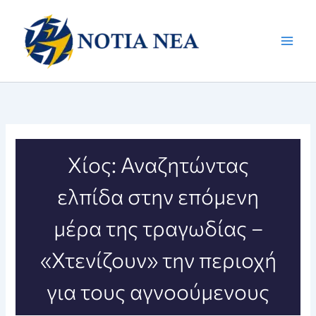
Μετάβαση
στο
περιεχόμενο
Χίος: Αναζητώντας
ελπίδα στην επόμενη
μέρα της τραγωδίας –
«Χτενίζουν» την περιοχή
για τους αγνοούμενους