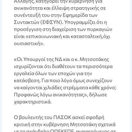
Αλλαγής, κατηγορεί την κυβέρνηση για
ανικανότητα και έλλειψη στρατηγικής σε
συνέντευξή του στην Εφημερίδα των
Συντακτών (ΕΦΣΥΝ). Υπογραμμίζει ότι η
προσέγγιση στη διαχείριση των πυρκαγιών
είναι «επικοινωνιακή και κατασταλτική,όχι
ουσιαστική».
«Οι Υπουργοί της ΝΔ και ο κ. Μητσοτάκης
ισχυρίζονται ότι διαθέτουν τα περισσότερα
εργαλεία όλων των εποχών για την
κατάσβεση. Για ποιο λόγο όμως συνεχίζουν
να καίγονται χιλιάδες στρέμματα κάθε χρόνο;
Προφανώς λόγω ανικανότητας», δήλωσε
χαρακτηριστικά.
Ο βουλευτής του ΠΑΣΟΚ ασκεί σφοδρή
κριτική στην κυβέρνηση Μητσοτάκη σχετικά
με το σκάνδαλο ΟΠΕΚΕΠΕ, αναφερόμενος σε