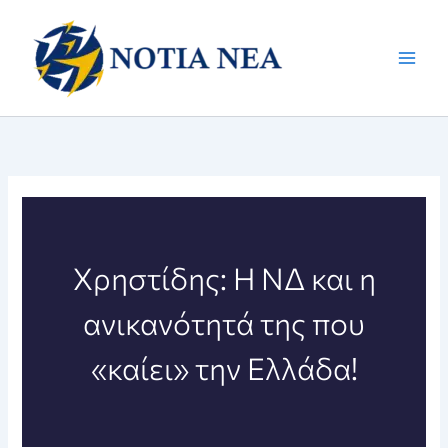
Μετάβαση
στο
περιεχόμενο
Χρηστίδης: Η ΝΔ και η
ανικανότητά της που
«καίει» την Ελλάδα!