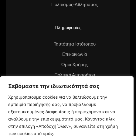
Πολιτισμός-Αθλητισμός
Πληροφορίες
Ταυτότητα Ιστότοπου
Επικοινωνία
Όροι Χρήσης
Πολιτική Απορρήτου
Διαφημιστείτε στο notianea.gr
Σεβόμαστε την ιδιωτικότητά σας
Γίνε ο ανταποκριτής στην περιοχή σου
Χρησιμοποιούμε cookies για να βελτιώσουμε την
εμπειρία περιήγησής σας, να προβάλλουμε
εξατομικευμένες διαφημίσεις ή περιεχόμενο και να
αναλύουμε την επισκεψιμότητά μας. Κάνοντας κλικ
στην επιλογή «Αποδοχή Όλων», συναινείτε στη χρήση
των cookies από εμάς.