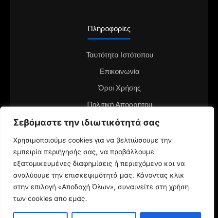
Πληροφορίες
Ταυτότητα Ιστότοπου
Επικοινωνία
Όροι Χρήσης
Πολιτική Απορρήτου
Διαφημιστείτε στο notianea.gr
Σεβόμαστε την ιδιωτικότητά σας
Γίνε ο ανταποκριτής στην περιοχή σου
Χρησιμοποιούμε cookies για να βελτιώσουμε την
εμπειρία περιήγησής σας, να προβάλλουμε
εξατομικευμένες διαφημίσεις ή περιεχόμενο και να
αναλύουμε την επισκεψιμότητά μας. Κάνοντας κλικ
στην επιλογή «Αποδοχή Όλων», συναινείτε στη χρήση
των cookies από εμάς.
© 2024 NotiaNea.gr | Maintained by
gratus.gr