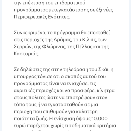
την επέκταση του επιδοματικού
προγράμματος μετεγκατάστασης σε έξι νέες
Περιφερειακές Ενότητες.
Συγκεκριμένα, το πρόγραμμα θα επεκταθεί
στις περιοχές της Δράμας, του Κιλκίς, των
Σερρών, της Φλώρινας, της Πέλλας και της
Καστοριάς.
Σε δηλώσεις της στην τηλεόραση του Σκάι, η
υπουργός τόνισε ότι ο σκοπός αυτού του
προγράμματος είναι να ενισχύσει τις
ακριτικές περιοχές και να προσφέρει κίνητρα
στους πολίτες ώστε να επιστρέψουν στον
τόπο τους ή να εγκατασταθούν σε μια
περιοχή που επιθυμούν για καλύτερη
ποιότητα ζωής. Η ενίσχυση ύψους 10.000
ευρώ παρέχεται χωρίς εισοδηματικά κριτήρια