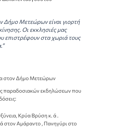
ν Δήμο Μετεώρων είναι γιορτή
κίνησης. Οι εκκλησιές μας
υ επιστρέφουν στα χωριά τους
.”
ια στον Δήμο Μετεώρων
ος παραδοσιακών εκδηλώσεων που
δόσεις:
ύνεια, Kρύα Bρύση κ. ά .
ά στον Aμάραντο , Πανηγύρι στο