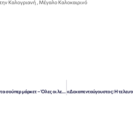
στην Kαλογριανή , Mέγαλο Kαλοκαιρινό
«15 Αυγούστου: Πώς θα λειτουργήσουν τα σούπερ μάρκετ – Όλες οι λεπτομέρειες»