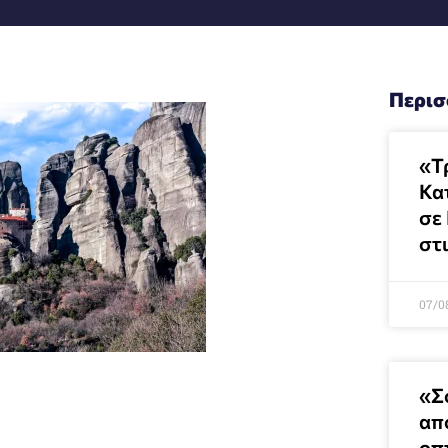
Περισ
«Τ
Κα
σε
στ
07/0
«Σ
απ
οπ