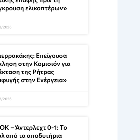
γκρουση ελικοπτέρων»
8/2026
ιερρακάκης: Επείγουσα
κληση στην Κομισιόν για
έκταση της Ρήτρας
αφυγής στην Ενέργεια»
8/2026
ΟΚ – Άντερλεχτ 0-1: Το
ολ από τα αποδυτήρια