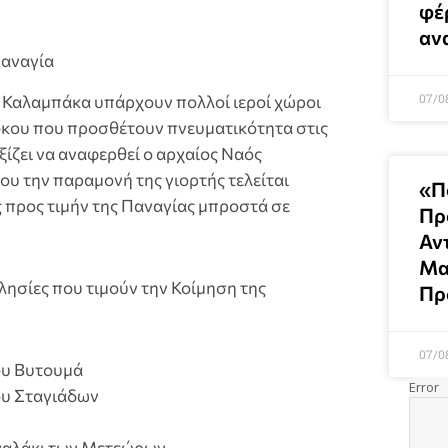
φέ
αν
Παναγία
07/0
 Καλαμπάκα υπάρχουν πολλοί ιεροί χώροι
όκου που προσθέτουν πνευματικότητα στις
αξίζει να αναφερθεί ο αρχαίος Ναός
 την παραμονή της γιορτής τελείται
«Π
 προς τιμήν της Παναγίας μπροστά σε
Πρ
Αν
Μα
λησίες που τιμούν την Κοίμηση της
Πρ
07/0
ου Βυτουμά
ου Σταγιάδων
ναλάκι των Μετεώρων