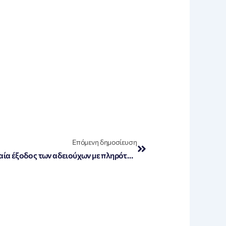
Next
Επόμενη δημοσίευση
«Δεκαπενταύγουστος: Η τελευταία έξοδος των αδειούχων με πληρότητα 75% στα πλοία»