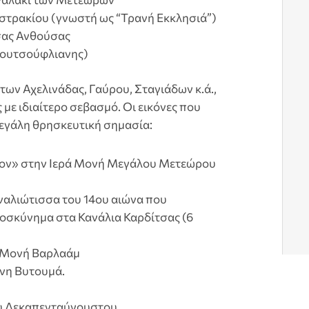
τρακίου (γνωστή ως “Τρανή Εκκλησιά”)
σας Ανθούσας
Κουτσούφλιανης)
των Αχελινάδας, Γαύρου, Σταγιάδων κ.ά.,
με ιδιαίτερο σεβασμό. Οι εικόνες που
εγάλη θρησκευτική σημασία:
τον» στην Ιερά Μονή Μεγάλου Μετεώρου
ναλιώτισσα του 14ου αιώνα που
ροσκύνημα στα Κανάλια Καρδίτσας (6
ά Μονή Βαρλαάμ
όνη Βυτουμά.
ου Δεκαπενταύγουστου