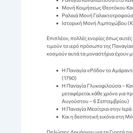
Mονή Κοιμήσεως Θεοτόκου Κασ
Pαλαιά Μονή Γαλακτοτροφού
Iστορική Μονή Λιμποχώβου (
Eπιπλέον, πολλές ενορίες όπως αυτές 
τιμούν το ιερό πρόσωπο της Παναγίας 
κοσμούν αυτά τα μοναστήρια έχουν μ
Η Παναγία «Ρόδον το Αμάραν
(1790)
Η Παναγία Γλυκοφιλούσα – Κα
μεταφέρεται κάθε χρόνο για π
Αυγούστου – 6 Σεπτεμβρίου)
Η Παναγία Μεσίτρια στην Ιερ
Kαι η δεσποτική εικόνα στη M
Dηλώσεις Δημάρχου για τη Γιορτή τ