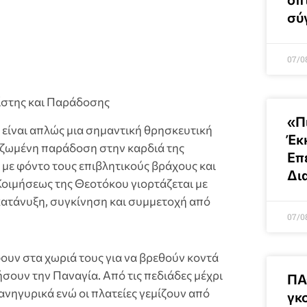
σύ
07/0
ίστης και Παράδοσης
«Π
είναι απλώς μια σημαντική θρησκευτική
Έκ
 ριζωμένη παράδοση στην καρδιά της
Επ
με φόντο τους επιβλητικούς βράχους και
Δι
 Κοιμήσεως της Θεοτόκου γιορτάζεται με
κατάνυξη, συγκίνηση και συμμετοχή από
07/0
φουν στα χωριά τους για να βρεθούν κοντά
ήσουν την Παναγία. Από τις πεδιάδες μέχρι
ΠΑ
ανηγυρικά ενώ οι πλατείες γεμίζουν από
γκ