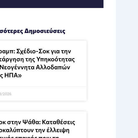
σότερες Δημοσιεύσεις
ραμπ: Σχέδιο-Σοκ για την
τάργηση της Υπηκοότητας
 Νεογέννητα Αλλοδαπών
ις ΗΠΑ»
8/2026
οκ στην Ψάθα: Καταθέσεις
οκαλύπτουν την έλλειψη
τικής επαφής πριν τη