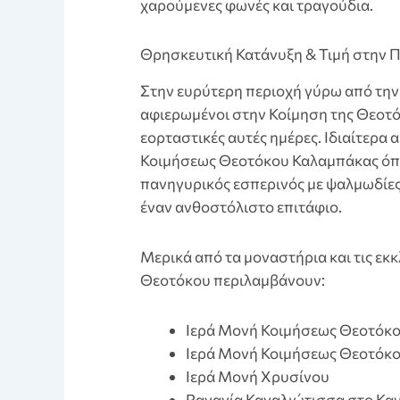
χαρούμενες φωνές και τραγούδια.
Θρησκευτική Κατάνυξη & Τιμή στην 
Στην ευρύτερη περιοχή γύρω από την
αφιερωμένοι στην Κοίμηση της Θεοτ
εορταστικές αυτές ημέρες. Ιδιαίτερα 
Κοιμήσεως Θεοτόκου Καλαμπάκας όπου
πανηγυρικός εσπερινός με ψαλμωδίες
έναν ανθοστόλιστο επιτάφιο.
Μερικά από τα μοναστήρια και τις εκκ
Θεοτόκου περιλαμβάνουν:
Ιερά Μονή Κοιμήσεως Θεοτόκ
Ιερά Μονή Κοιμήσεως Θεοτόκ
Ιερά Μονή Χρυσίνου
Pαναγία Καναλιώτισσα στο Κα