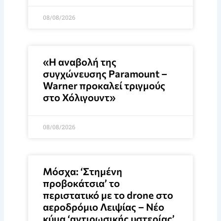
08/08/2026
«Η αναβολή της
συγχώνευσης Paramount –
Warner προκαλεί τριγμούς
στο Χόλιγουντ»
08/08/2026
Μόσχα: ‘Στημένη
προβοκάτσια’ το
περιστατικό με το drone στο
αεροδρόμιο Λειψίας – Νέο
κύμα ‘αντιρωσικής υστερίας’