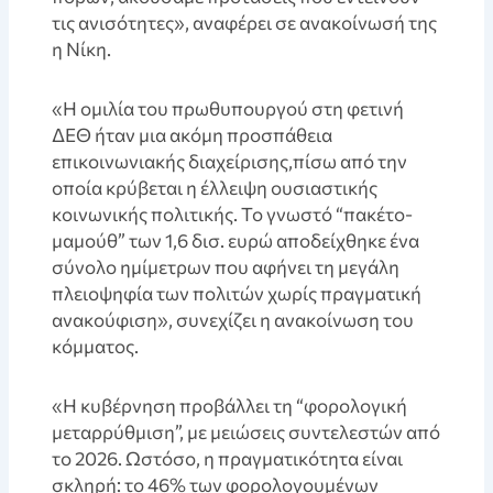
τις ανισότητες», αναφέρει σε ανακοίνωσή της
η Νίκη.
«Η ομιλία του πρωθυπουργού στη φετινή
ΔΕΘ ήταν μια ακόμη προσπάθεια
επικοινωνιακής διαχείρισης,πίσω από την
οποία κρύβεται η έλλειψη ουσιαστικής
κοινωνικής πολιτικής. Το γνωστό “πακέτο-
μαμούθ” των 1,6 δισ. ευρώ αποδείχθηκε ένα
σύνολο ημίμετρων που αφήνει τη μεγάλη
πλειοψηφία των πολιτών χωρίς πραγματική
ανακούφιση», συνεχίζει η ανακοίνωση του
κόμματος.
«Η κυβέρνηση προβάλλει τη “φορολογική
μεταρρύθμιση”, με μειώσεις συντελεστών από
το 2026. Ωστόσο, η πραγματικότητα είναι
σκληρή: το 46% των φορολογουμένων