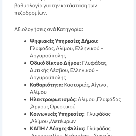
βαθμολογία για την κατάσταση των
πεζοδρομίων.
Aξιολογήσεις ανά Κατηγορία:
Ψηφιακές Υπηρεσίες Δήμου:
Γλυφάδας, Αλίμου, Ελληνικού –
Αργυρούπολης
Οδικό δίκτυο Δήμου:
Γλυфάδας,
Δυτικής Λέσβου, Ελληνικού –
Αργυρούπολης
Καθαριότητα:
Καστοριάς, Αίγινα ,
Αλίμου
Ηλεκτροφωτισμός:
Αλίμου ,Γλυφάδας
,Άργους Ορεστικού
Kοινωνικές Υπηρεσίες:
Γλυφάδας
,Αλίμου ,Μετέωρων
KAΠΗ / Λέσχες Φιλίας:
Γλύφάδας
,Αργοστολίου ,Νεάπολης – Συκεών