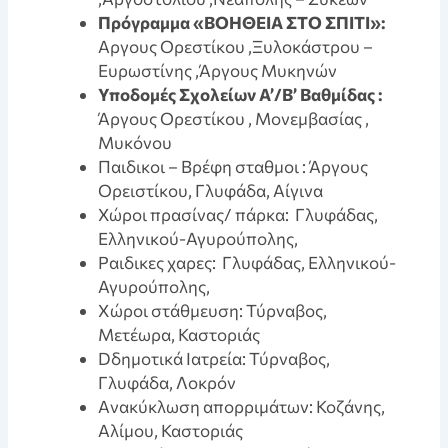
Πρόγραμμα «ΒΟΗΘΕΙΑ ΣΤΟ ΣΠΙΤΙ»:
Αργους Ορεστίκου ,Ξυλοκάστρου –
Ευρωστίνης ,Άργους Μυκηνών
Υποδομές Σχολείων A’/B’ Βαθμίδας :
Άργους Ορεστίκου , Μονεμβασίας ,
Μυκόνου
Παιδικοι – Βρέφη σταθμοι : Άργους
Ορειστίκου, Γλυφάδα, Αίγινα
Χώροι πρασίνας/ πάρκα: Γλυφάδας,
Ελληνικού-Αγυρούπολης,
Pαιδικες χαρες: Γλυφάδας, Ελληνικού-
Αγυρούπολης,
Xώροι στάθμευση: Τύρναβος,
Μετέωρα, Καστοριάς
Dδημοτικά Ιατρεία: Τύρναβος,
Γλυφάδα, Λοκρόν
Aνακύκλωση απορριμάτων: Κοζάνης,
Αλίμου, Καστοριάς