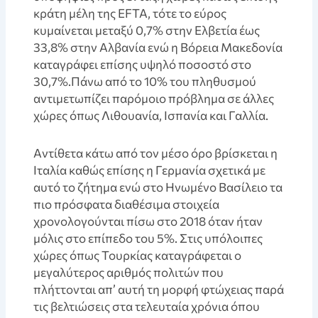
κράτη μέλη της EFTA, τότε το εύρος
κυμαίνεται μεταξύ 0,7% στην Ελβετία έως
33,8% στην Αλβανία ενώ η Βόρεια Μακεδονία
καταγράφει επίσης υψηλό ποσοστό στο
30,7%.Πάνω από το 10% του πληθυσμού
αντιμετωπίζει παρόμοιο πρόβλημα σε άλλες
χώρες όπως Λιθουανία, Ισπανία και Γαλλία.
Aντίθετα κάτω από τον μέσο όρο βρίσκεται η
Ιταλία καθώς επίσης η Γερμανία σχετικά με
αυτό το ζήτημα ενώ στο Ηνωμένο Βασίλειο τα
πιο πρόσφατα διαθέσιμα στοιχεία
χρονολογούνται πίσω στο 2018 όταν ήταν
μόλις στο επίπεδο του 5%. Στις υπόλοιπες
χώρες όπως Τουρκίας καταγράφεται ο
μεγαλύτερος αριθμός πολιτών που
πλήττονται απ’ αυτή τη μορφή φτώχειας παρά
τις βελτιώσεις στα τελευταία χρόνια όπου