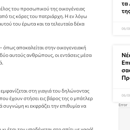
τα
μέλος του προσωπικού της οικογένειας
τη
από τις κόρες του πατριάρχη. Η εν λόγω
υτού του έρωτα και τα τελευταία δέκα
06/0
– όπως αποκαλείται στην οικογενειακή
Νέ
δύο αυτούς ανθρώπους, οι εντάσεις μέσα
Επ
ά.
σα
Πρ
ς εμφανίζεται στη γιαγιά του δηλώνοντας
06/0
 που έχουν στήσει εις βάρος της ο μπάτλερ
ά συγνώμη κι εκφράζει την επιθυμία να
κι έτσι τον υποδέχεται στο σπίτι με χαρά!