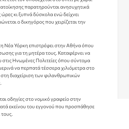
κατοίκησης παρατηρούνται ανησυχητικά
 ώρες κι ξυπνά δύσκολα ενώ δείχνει
νεται ο δικηγόρος που χειρίζεται την
στη Νέα Υόρκη επιστρέφει στην Αθήνα όπου
σωσης για τη μητέρα τους. Καταφέρνει να
 στις Ηνωμένες Πολιτείες όπου σύντομα
ημερινά να περπατά τέσσερα χιλιόμετρα στο
 στη διαχείριση των φιλανθρωπικών
.
ται οδηγίες στο νομικό γραφείο στην
κατά εκείνου του εγγονού που προσπάθησε
 τους.