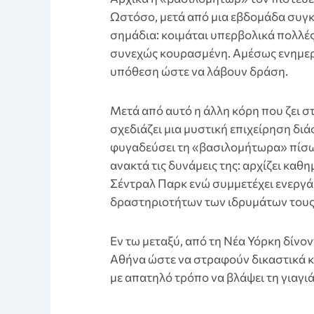
Ωστόσο, μετά από μια εβδομάδα συγ
σημάδια: κοιμάται υπερβολικά πολλές
συνεχώς κουρασμένη. Αμέσως ενημερώ
υπόθεση ώστε να λάβουν δράση.
Mετά από αυτό η άλλη κόρη που ζει 
σχεδιάζει μια μυστική επιχείρηση διά
φυγαδεύσει τη «βασιλομήτωρα» πίσω
ανακτά τις δυνάμεις της: αρχίζει καθ
Σέντραλ Παρκ ενώ συμμετέχει ενεργά
δραστηριοτήτων των ιδρυμάτων τους
Eν τω μεταξύ, από τη Νέα Υόρκη δίνον
Αθήνα ώστε να στραφούν δικαστικά 
με απατηλό τρόπο να βλάψει τη γιαγιά