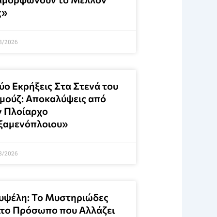
ς»
8/2026
ύο Εκρήξεις Στα Στενά του
μούζ: Αποκαλύψεις από
ν Πλοίαρχο
ξαμενόπλοιου»
8/2026
υψέλη: Το Μυστηριώδες
ίτο Πρόσωπο που Αλλάζει