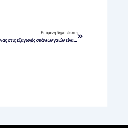
Next
Επόμενη δημοσίευση
«Μπέσεντ: Οι περιορισμοί της Κίνας στις εξαγωγές σπάνιων γαιών είναι στρατηγικό λάθος – Αντίκτυποι και η αντίδραση της G7»