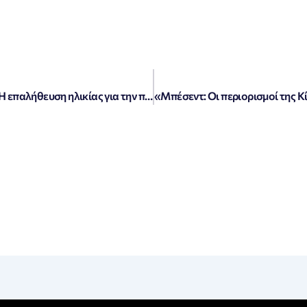
«Αθήνα καλεί Google, Meta και TikTok: Η επαλήθευση ηλικίας για την προστασία των ανηλίκων online είναι επιτακτική!»