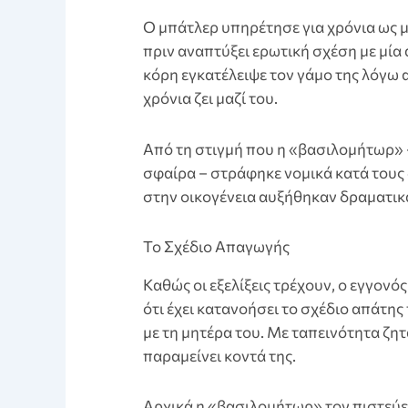
Ο μπάτλερ υπηρέτησε για χρόνια ως 
πριν αναπτύξει ερωτική σχέση με μία 
κόρη εγκατέλειψε τον γάμο της λόγω α
χρόνια ζει μαζί του.
Από τη στιγμή που η «βασιλομήτωρ» 
σφαίρα – στράφηκε νομικά κατά τους 
στην οικογένεια αυξήθηκαν δραματικ
Το Σχέδιο Απαγωγής
Kαθώς οι εξελίξεις τρέχουν, ο εγγονό
ότι έχει κατανοήσει το σχέδιο απάτης
με τη μητέρα του. Με ταπεινότητα ζητ
παραμείνει κοντά της.
Aρχικά η «βασιλομήτωρ» τον πιστεύει 