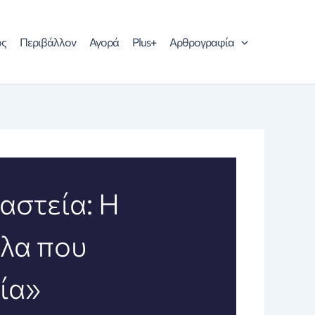
ός
Περιβάλλον
Αγορά
Plus+
Αρθρογραφία
αστεία: Η
αλα που
ία»