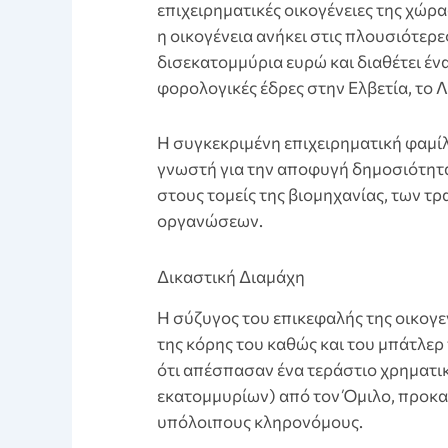
επιχειρηματικές οικογένειες της χώρα
η οικογένεια ανήκει στις πλουσιότερε
δισεκατομμύρια ευρώ και διαθέτει ένα
φορολογικές έδρες στην Ελβετία, το 
Η συγκεκριμένη επιχειρηματική φαμίλ
γνωστή για την αποφυγή δημοσιότητας
στους τομείς της βιομηχανίας, των τ
οργανώσεων.
Δικαστική Διαμάχη
Η σύζυγος του επικεφαλής της οικογε
της κόρης του καθώς και του μπάτλερ 
ότι απέσπασαν ένα τεράστιο χρηματι
εκατομμυρίων) από τον Όμιλο, προκα
υπόλοιπους κληρονόμους.