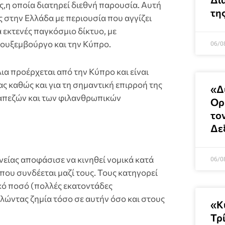
ς,η οποία διατηρεί διεθνή παρουσία. Αυτή
τη
ς στην Ελλάδα με περιουσία που αγγίζει
 εκτενές παγκόσμιο δίκτυο, με
Λουξεμβούργο και την Κύπρο.
06/0
ια προέρχεται από την Κύπρο και είναι
 καθώς και για τη σημαντική επιρροή της
«Δ
ραπεζών και των φιλανθρωπικών
Ορ
το
Δε
νείας αποφάσισε να κινηθεί νομικά κατά
06/0
που συνδέεται μαζί τους. Τους κατηγορεί
κό ποσό (πολλές εκατοντάδες
λώντας ζημία τόσο σε αυτήν όσο και στους
«Κ
Τρ