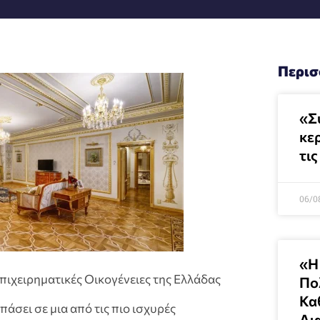
Περισ
«Σ
κε
τις
06/0
«Η
Επιχειρηματικές Οικογένειες της Ελλάδας
Πολ
Κα
άσει σε μια από τις πιο ισχυρές
Δι