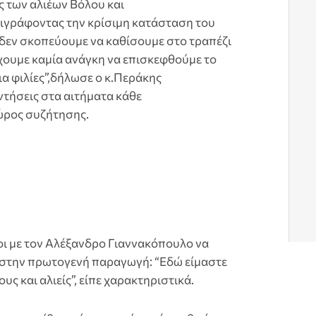
ς των αλιέων Βόλου και
γράφοντας την κρίσιμη κατάσταση του
 δεν σκοπεύουμε να καθίσουμε στο τραπέζι
έχουμε καμία ανάγκη να επισκεφθούμε το
ια φιλίες”,δήλωσε ο κ.Περάκης
τήσεις στα αιτήματα κάθε
ώρος συζήτησης.
οι με τον Αλέξανδρο Γιαννακόπουλο να
 στην πρωτογενή παραγωγή: “Εδώ είμαστε
ς και αλιείς”, είπε χαρακτηριστικά.