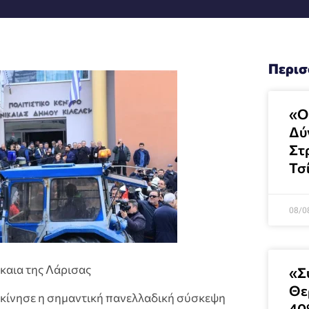
Περισ
«Ο
Δύ
Στ
Τσ
08/0
αια της Λάρισας
«Σ
Θε
εκίνησε η σημαντική πανελλαδική σύσκεψη
40