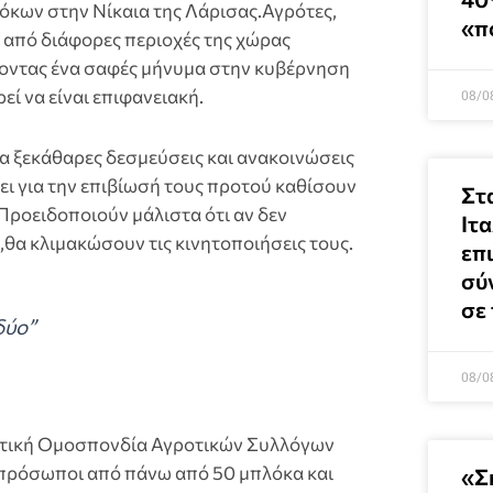
κων στην Νίκαια της Λάρισας.Αγρότες,
«π
ι από διάφορες περιοχές της χώρας
λνοντας ένα σαφές μήνυμα στην κυβέρνηση
εί να είναι επιφανειακή.
08/0
α ξεκάθαρες δεσμεύσεις και ανακοινώσεις
σει για την επιβίωσή τους προτού καθίσουν
Στ
Προειδοποιούν μάλιστα ότι αν δεν
Ιτ
θα κλιμακώσουν τις κινητοποιήσεις τους.
επ
σύ
σε
δύο”
08/0
ωτική Ομοσπονδία Αγροτικών Συλλόγων
κπρόσωποι από πάνω από 50 μπλόκα και
«Σ