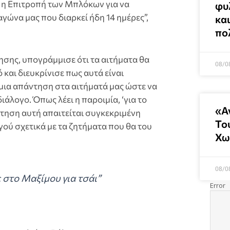
ι η Επιτροπή των Μπλόκων για να
φυ
γώνα μας που διαρκεί ήδη 14 ημέρες”,
και
πο
σης, υπογράμμισε ότι τα αιτήματα θα
08/0
αι διευκρίνισε πως αυτά είναι
μια απάντηση στα αιτήματά μας ώστε να
άλογο. Όπως λέει η παροιμία, ‘για το
«Α
ντηση αυτή απαιτείται συγκεκριμένη
Το
ύ σχετικά με τα ζητήματα που θα του
Χω
08/0
 στο Μαξίμου για τσάι”