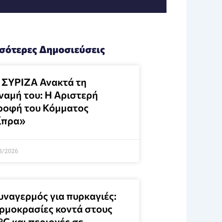
σότερες Δημοσιεύσεις
 ΣΥΡΙΖΑ Ανακτά τη
ναμή του: Η Αριστερή
ροφή του Κόμματος
ίπρα»
8/2026
υναγερμός για πυρκαγιές:
ρμοκρασίες κοντά στους
°C και περιοχές σε