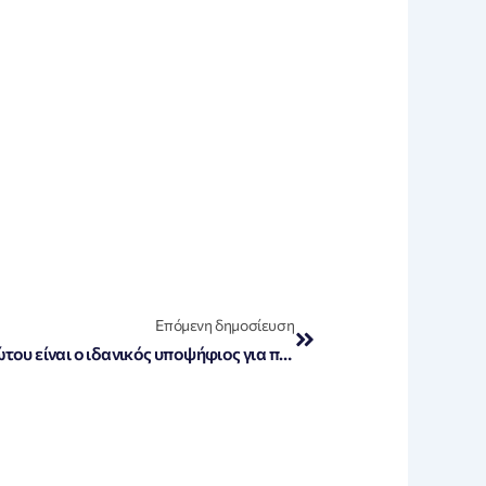
Next
Επόμενη δημοσίευση
«Έλον Μασκ: Ο Φειδίας Παναγιώτου είναι ο ιδανικός υποψήφιος για πρόεδρος της Ευρωπαϊκής Ένωσης! (Βίντεο)»