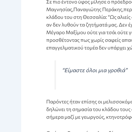
Σε πιο έντονο ύφος μίλησε ο πρόεδρο
Μαγνησίας,Παναγιώτης Περάκης,περι
κλάδου του στη Θεσσαλία: “Ως αλιείς
αν δεν λυθούν τα ζητήματά μας. Δεν 
Μέγαρο Μαξίμου ούτε για τσάι ούτε γ
προσθέτοντας πως χωρίς σαφείς απαν
επαγγελματικού τομέα δεν υπάρχει χ
“Είμαστε όλοι μια γροθιά”
Παρόντες ήταν επίσης οι μελισσοκόμ
δηλώνει τη σημασία του κλάδου τους
σήμερα μαζί με γεωργούς, κτηνοτρόφου