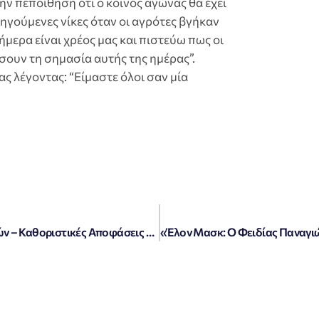
ν πεποίθηση ότι ο κοινός αγώνας θα έχει
γούμενες νίκες όταν οι αγρότες βγήκαν
μερα είναι χρέος μας και πιστεύω πως οι
σουν τη σημασία αυτής της ημέρας”.
ς λέγοντας: “Είμαστε όλοι σαν μία
«Νίκαια: Πανελλαδική Σύσκεψη Αγροτών – Καθοριστικές Αποφάσεις και Αγωνία στο Μαξίμου (Βίντεο)»