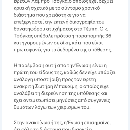
εφετών Λάμπρο Τσόγκα,ο οποίος έχει δεχθεί
κριτική σχετικά με το σύντομο χρονικό
διάστημα που χρειάστηκε για να
επεξεργαστεί την εκτενή δικογραφία του
θανατηφόρου ατυχήματος στα Τέμπη. Ο κ.
Τσόγκας υπέβαλε πρόταση παραπομπής 36
κατηγορουμένων σε δίκη, κάτι που είναι
πρωτοφανές για τα δεδομένα της υπόθεσης.
Η παρέμβαση αυτή από την Ένωση είναι η
πρώτη του είδους της, καθώς δεν είχε υπάρξει
ανάλογη υποστήριξη προς τον εφέτη
ανακριτή Σωτήρη Μπακαίμη, ο οποίος είχε
αναλάβει τη διερεύνηση της υπόθεσης και
έχει αντιμετωπίσει μηνύσεις από συγγενείς
θυμάτων λόγω των χειρισμών του.
Στην ανακοίνωσή της, η Ένωση επισημαίνει
ότι «όλο το διάστημα που διαρκεί η