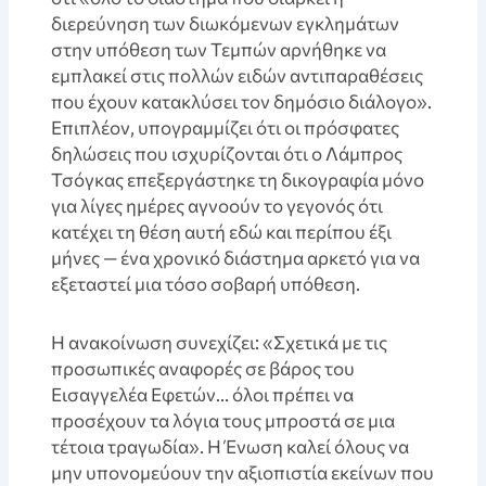
διερεύνηση των διωκόμενων εγκλημάτων
στην υπόθεση των Τεμπών αρνήθηκε να
εμπλακεί στις πολλών ειδών αντιπαραθέσεις
που έχουν κατακλύσει τον δημόσιο διάλογο».
Επιπλέον, υπογραμμίζει ότι οι πρόσφατες
δηλώσεις που ισχυρίζονται ότι ο Λάμπρος
Τσόγκας επεξεργάστηκε τη δικογραφία μόνο
για λίγες ημέρες αγνοούν το γεγονός ότι
κατέχει τη θέση αυτή εδώ και περίπου έξι
μήνες — ένα χρονικό διάστημα αρκετό για να
εξεταστεί μια τόσο σοβαρή υπόθεση.
Η ανακοίνωση συνεχίζει: «Σχετικά με τις
προσωπικές αναφορές σε βάρος του
Εισαγγελέα Εφετών… όλοι πρέπει να
προσέχουν τα λόγια τους μπροστά σε μια
τέτοια τραγωδία». Η Ένωση καλεί όλους να
μην υπονομεύουν την αξιοπιστία εκείνων που