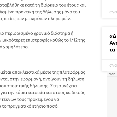
ταβλήθηκε κατά τη διάρκεια του έτους και
θισμένη πρακτική της δήλωσης μόνο του
07/0
ιες αιτίες των μειωμένων πληρωμών.
για περιορισμένο χρονικό διάστημα ή
«Δ
ν μικρότερες επιστροφές καθώς το 1/12 της
Αν
κά χαμηλότερο.
τα
07/0
ιείται αποκλειστικά μέσω της πλατφόρμας
ται στην εφαρμογή, ανοίγουν τη δήλωση
τροποποιητικής δήλωσης. Στη συνέχεια
για την κύρια κατοικία και στους κωδικούς
ν τέκνων τους προκειμένου να
 το πραγματικό ετήσιο ποσό.