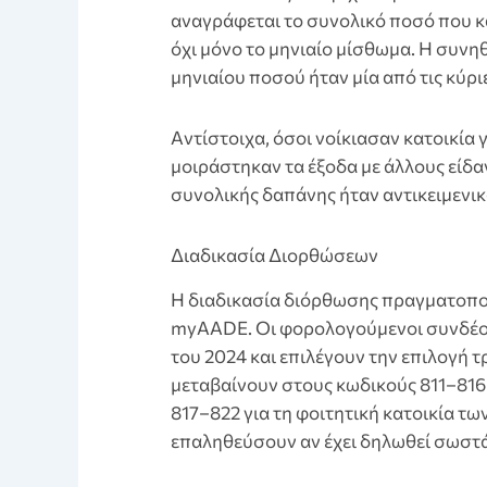
αναγράφεται το συνολικό ποσό που κα
όχι μόνο το μηνιαίο μίσθωμα. Η συνη
μηνιαίου ποσού ήταν μία από τις κύρ
Aντίστοιχα, όσοι νοίκιασαν κατοικία 
μοιράστηκαν τα έξοδα με άλλους είδα
συνολικής δαπάνης ήταν αντικειμενι
Διαδικασία Διορθώσεων
Η διαδικασία διόρθωσης πραγματοπο
myAADE. Οι φορολογούμενοι συνδέον
του 2024 και επιλέγουν την επιλογή 
μεταβαίνουν στους κωδικούς 811–816 
817–822 για τη φοιτητική κατοικία τω
επαληθεύσουν αν έχει δηλωθεί σωστά