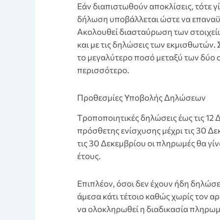
Eάν διαπιστωθούν αποκλίσεις, τότε γ
δήλωση υποβάλλεται ώστε να επαναϋπ
Ακολουθεί διασταύρωση των στοιχείω
και με τις δηλώσεις των εκμισθωτών
το μεγαλύτερο ποσό μεταξύ των δύο 
περισσότερο.
Προθεσμίες Υποβολής Δηλώσεων
Tροποποιητικές δηλώσεις έως τις 12
πρόσθετης ενίσχυσης μέχρι τις 30 Δεκ
τις 30 Δεκεμβρίου οι πληρωμές θα γίν
έτους.
Eπιπλέον, όσοι δεν έχουν ήδη δηλώσ
άμεσα κάτι τέτοιο καθώς χωρίς τον α
να ολοκληρωθεί η διαδικασία πληρωμ