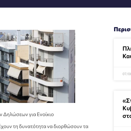
Περισ
Πλ
Κα
07/0
«Σ
Κυ
 Δηλώσεων για Ενοίκιο
στ
 έχουν τη δυνατότητα να διορθώσουν τα