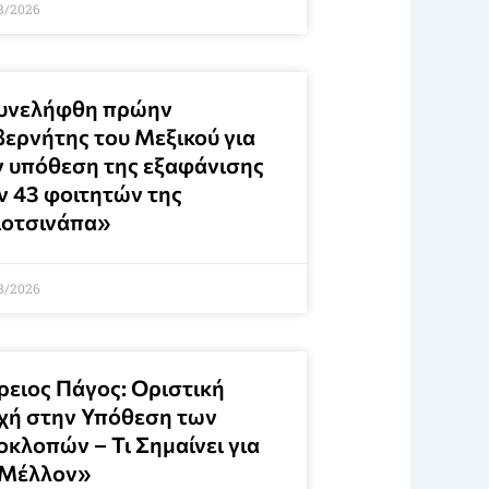
8/2026
υνελήφθη πρώην
βερνήτης του Μεξικού για
ν υπόθεση της εξαφάνισης
ν 43 φοιτητών της
ιοτσινάπα»
8/2026
ρειος Πάγος: Οριστική
χή στην Υπόθεση των
οκλοπών – Τι Σημαίνει για
 Μέλλον»