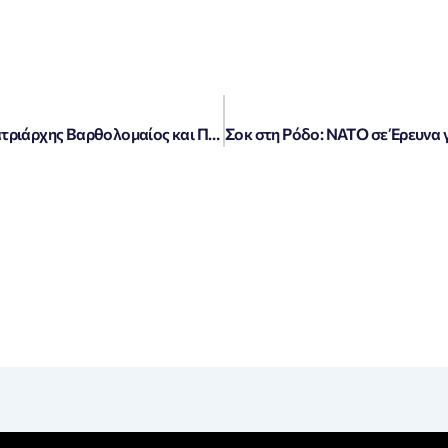
«Ιστορική Συνάντηση: Οικουμενικός Πατριάρχης Βαρθολομαίος και Πάπας Λέων Συζητούν για την Οντολογία της Εκκλησίας και το Κοινό Πάσχα»