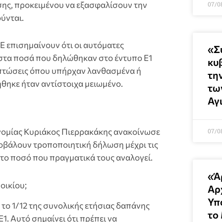
σης, προκειμένου να εξασφαλίσουν την
07/0
ύνται.
Ε επισημαίνουν ότι οι αυτόματες
«Σ
στα ποσά που δηλώθηκαν στο έντυπο Ε1
κυ
ριπτώσεις όπου υπήρχαν λανθασμένα ή
τη
ήθηκε ήταν αντίστοιχα μειωμένο.
τω
Αγ
ονομίας Κυριάκος Πιερρακάκης ανακοίνωσε
07/0
ποβάλουν τροποποιητική δήλωση μέχρι τις
το ποσό που πραγματικά τους αναλογεί.
«Ά
οικίου;
Αρ
Υπ
το 1/12 της συνολικής ετήσιας δαπάνης
το
1. Αυτό σημαίνει ότι πρέπει να