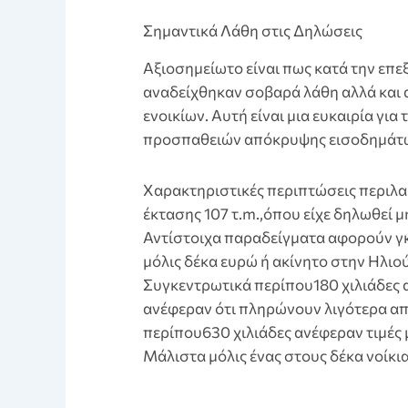
Σημαντικά Λάθη στις Δηλώσεις
Aξιοσημείωτο είναι πως κατά την ε
αναδείχθηκαν σοβαρά λάθη αλλά και
ενοικίων. Αυτή είναι μια ευκαιρία για
προσπαθειών απόκρυψης εισοδημάτ
Xαρακτηριστικές περιπτώσεις περιλα
έκτασης 107 τ.m.,όπου είχε δηλωθεί μη
Αντίστοιχα παραδείγματα αφορούν γκ
μόλις δέκα ευρώ ή ακίνητο στην Ηλιο
Συγκεντρωτικά περίπου180 χιλιάδες 
ανέφεραν ότι πληρώνουν λιγότερα από
περίπου630 χιλιάδες ανέφεραν τιμές 
Μάλιστα μόλις ένας στους δέκα νοίκι