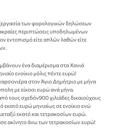
πεξεργασία των φορολογικών δηλώσεων
 ακραίες περιπτώσεις υποδηλωμένων
 τον εντοπισμό είτε απλών λαθών είτε
ων.
μβάνουν ένα διαμέρισμα στα Χανιά
νιαίο ενοίκιο μόλις πέντε ευρώ!
αρσονιέρα στον Άγιο Δημήτριο με μήνα
ύπολη με είκοσι ευρώ ανά μήνα.
από τους σχεδόν900 χιλιάδες δικαιούχους
 εκατό ευρώ μηνιαίως σε ενοίκιο ενώ
μεταξύ εκατό και τετρακοσίων ευρώ.
ασε ακίνητο άνω των τετρακοσίων ευρώ!