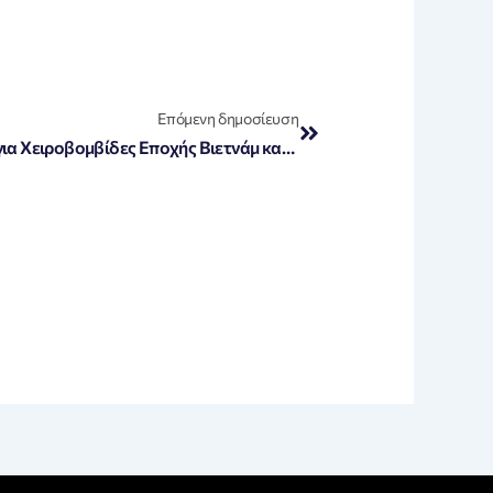
Next
Επόμενη δημοσίευση
Σοκ στη Ρόδο: ΝΑΤΟ σε Έρευνα για Χειροβομβίδες Εποχής Βιετνάμ και Κορέας από το 1952!