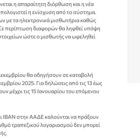
ίνεται η απαραίτητη διόρθωση και η νέα
ολογιστεί η ενίσχυση από το σύστημα.
ν με τα ηλεκτρονικά μισθωτήρια καθώς
. Σε περίπτωση διαφορών θα ληφθεί υπόψη
στοιχείων ώστε ο μισθωτής να ωφεληθεί
 Δεκεμβρίου θα οδηγήσουν σε καταβολή
εμβρίου 2025. Για δηλώσεις από τις 13 έως
ουν μέχρι τις 15 Ιανουαρίου του επόμενου
ει ΙΒΑΝ στην ΑΑΔΕ καλούνται να πράξουν
ριθμό τραπεζικού λογαριασμού δεν μπορεί
ής.