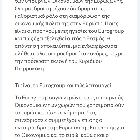
των υπουργών Οικονομικών της Ευρωζώνης.
Οι πρόεδροί της έχουν διαδραματίσει
καθοριστικό ρόλο στη διαμόρφωση της
οικονομικής πολιτικής στην Ευρώπη. Ποιες
είναι οι προηγούμενες ηγεσίες του Eurogroup
και πώς έχει εξελιχθεί αυτός ο θεσμός; Η
απάντηση αποκαλύπτει μια ενδιαφέρουσα
αλήθεια: όλοι οι πρόεδροι ήταν άνδρες, μέχρι
την πρόσφατη εκλογή του Κυριάκου
Πιερρακάκη.
Τι είναι το Eurogroup και πώς λειτουργεί;
Το Eurogroup συγκεντρώνει τους υπουργούς
Οικονομικών των χωρών που χρησιμοποιούν
το ευρώ ως επίσημο νόμισμα. Στις
συνεδριάσεις συμμετέχουν επίσης ο
αντιπρόεδρος της Ευρωπαϊκής Επιτροπής για
τα Οικονομικά και το ευρώ, καθώς και ο