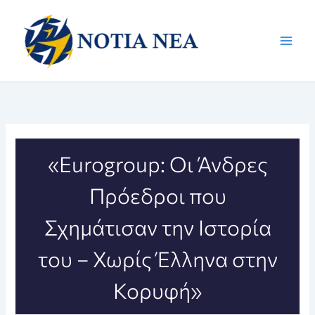
Μετάβαση
στο
περιεχόμενο
«Eurogroup: Οι Άνδρες
Πρόεδροι που
Σχημάτισαν την Ιστορία
του – Χωρίς Έλληνα στην
Κορυφή»