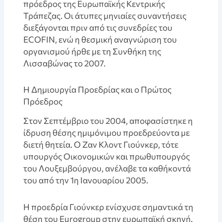
πρόεδρος της Ευρωπαϊκής Κεντρικής
Τράπεζας. Οι άτυπες μηνιαίες συναντήσεις
διεξάγονται πριν από τις συνεδρίες του
ECOFIN, ενώ η θεσμική αναγνώριση του
οργανισμού ήρθε με τη Συνθήκη της
Λισσαβώνας το 2007.
Η Δημιουργία Προεδρίας και ο Πρώτος
Πρόεδρος
Στον Σεπτέμβριο του 2004, αποφασίστηκε η
ίδρυση θέσης ημιμόνιμου προεδρεύοντα με
διετή θητεία. Ο Ζαν Κλοντ Γιούνκερ, τότε
υπουργός Οικονομικών και πρωθυπουργός
του Λουξεμβούργου, ανέλαβε τα καθήκοντά
του από την 1η Ιανουαρίου 2005.
Η προεδρία Γιούνκερ ενίσχυσε σημαντικά τη
θέση του Eurogroup στην ευρωπαϊκή σκηνή.