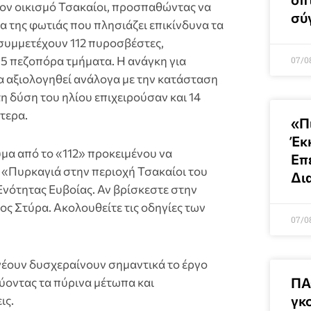
τον οικισμό Τσακαίοι, προσπαθώντας να
σύ
 της φωτιάς που πλησιάζει επικίνδυνα τα
 συμμετέχουν 112 πυροσβέστες,
 5 πεζοπόρα τμήματα. Η ανάγκη για
07/0
 αξιολογηθεί ανάλογα με την κατάσταση
τη δύση του ηλίου επιχειρούσαν και 14
τερα.
«Π
Έκ
υμα από το «112» προκειμένου να
Επ
 «Πυρκαγιά στην περιοχή Τσακαίοι του
Δι
νότητας Ευβοίας. Αν βρίσκεστε στην
ς Στύρα. Ακολουθείτε τις οδηγίες των
07/0
νέουν δυσχεραίνουν σημαντικά το έργο
ΠΑ
οντας τα πύρινα μέτωπα και
γκ
ις.