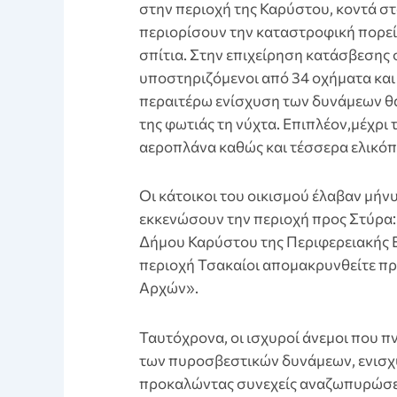
στην περιοχή της Καρύστου, κοντά σ
περιορίσουν την καταστροφική πορεία
σπίτια. Στην επιχείρηση κατάσβεσης
υποστηριζόμενοι από 34 οχήματα και
περαιτέρω ενίσχυση των δυνάμεων θα
της φωτιάς τη νύχτα. Επιπλέον,μέχρι 
αεροπλάνα καθώς και τέσσερα ελικόπ
Οι κάτοικοι του οικισμού έλαβαν μήν
εκκενώσουν την περιοχή προς Στύρα:
Δήμου Καρύστου της Περιφερειακής Ε
περιοχή Τσακαίοι απομακρυνθείτε προ
Αρχών».
Ταυτόχρονα, οι ισχυροί άνεμοι που π
των πυροσβεστικών δυνάμεων, ενισχύ
προκαλώντας συνεχείς αναζωπυρώσε