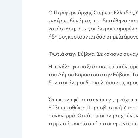
Ο Περιφερειάρχης Στερεάς Ελλάδας,
εναέριες δυνάμεις που διατέθηκαν κ
κατάσταση, όμως οι άνεμοι παραμένο
ήδη συγκροτούνται δύο σημεία άμυνα
Φωτιά στην Εύβοια: Σε κόκκινο συναγ
Η μεγάλη φωτιά ξέσπασε το απόγευμ
του Δήμου Καρύστου στην Εύβοια. Το 
δυνατοί άνεμοι δυσκολεύουν τις προ
Όπως αναφέρει το evima.gr, η νύχτα α
Εύβοια καθώς η Πυροσβεστική Υπηρεσία
συναγερμό. Οι κάτοικοι ανησυχούν ε
τη φωτιά μακριά από κατοικημένες πε