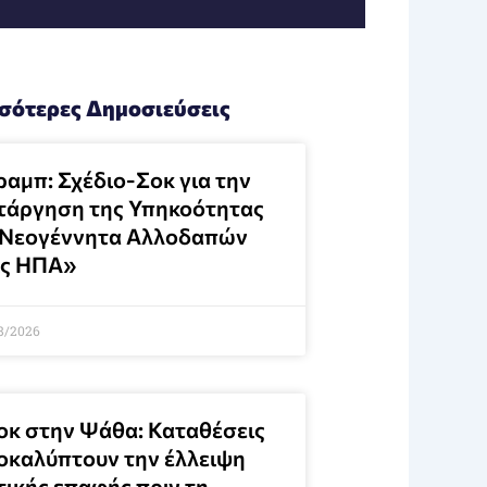
σότερες Δημοσιεύσεις
ραμπ: Σχέδιο-Σοκ για την
τάργηση της Υπηκοότητας
 Νεογέννητα Αλλοδαπών
ις ΗΠΑ»
8/2026
οκ στην Ψάθα: Καταθέσεις
οκαλύπτουν την έλλειψη
τικής επαφής πριν τη