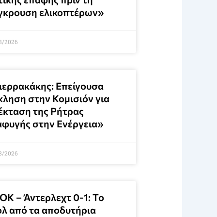
γκρουση ελικοπτέρων»
8/2026
ιερρακάκης: Επείγουσα
κληση στην Κομισιόν για
έκταση της Ρήτρας
αφυγής στην Ενέργεια»
8/2026
ΟΚ – Άντερλεχτ 0-1: Το
ολ από τα αποδυτήρια