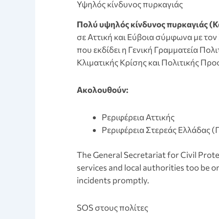
Υψηλός κίνδυνος πυρκαγιάς
Πολύ υψηλός κίνδυνος πυρκαγιάς (Κ
σε Αττική και Εύβοια σύμφωνα με το
που εκδίδει η Γενική Γραμματεία Πολ
Κλιματικής Κρίσης και Πολιτικής Προστ
Aκολουθούν:
Pεριφέρεια Αττικής
Pεριφέρεια Στερεάς Ελλάδας (
The General Secretariat for Civil Prot
services and local authorities too be on
incidents promptly.
SOS στους πολίτες