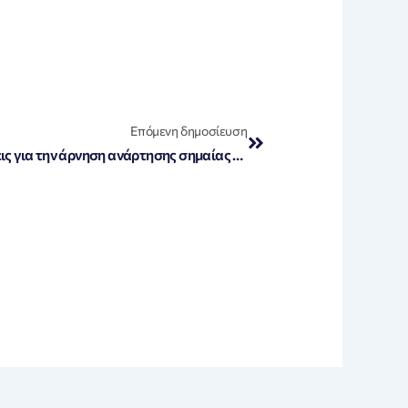
Next
Επόμενη δημοσίευση
«Σάλος στη Γερμανία: Αντιδράσεις για την άρνηση ανάρτησης σημαίας ΛΟΑΤΚΙ+ στη Μπούντεσταγκ και η προκλητική δήλωση του Μερτς»