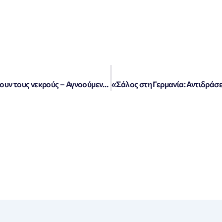
«Τέξας: Σοκαριστικές πλημμύρες αυξάνουν τους νεκρούς – Αγνοούμενα παιδιά σε θερινή κατασκήνωση»