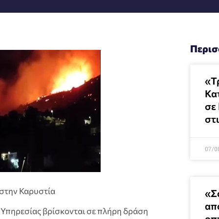
Περισ
«Τ
Κα
σε
στ
07/0
 στην Καρυστία
«Σ
απ
 Υπηρεσίας βρίσκονται σε πλήρη δράση
οπ