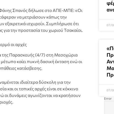
φέ
αν
 Φάνης Σπανός δήλωσε στο ΑΠΕ-ΜΠΕ: «Οι
ατάφεραν να μετριάσουν κάπως την
υν εξαιρετικά ισχυροί». Συμπλήρωσε ότι
07/0
ς για την προστασία του χωριού Τσακαίοι.
ερμό οι αρχές
«Π
Πρ
α της Παρασκευής (4/7) στη Μεσοχώρια
Αν
μέτωπο καίει πυκνή δασική έκταση ενώ οι
Μα
σπάθειες κατάσβεσης.
Πρ
ναμένεται ιδιαίτερα δύσκολη για την
 και οι τοπικές αρχές είναι σε κόκκινο
07/0
νώ οι δυνάμεις αγωνίζονται να κρατήσουν
ριοχές.