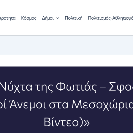
ιρότητα
Κόσμος
Δήμοι
Πολιτική
Πολιτισμός-Αθλητισμ
 Νύχτα της Φωτιάς – Σφ
οί Άνεμοι στα Μεσοχώρια
Βίντεο)»