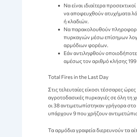
Nα είναι ιδιαίτερα προσεκτικο
να αποφευχθούν ατυχήματα λό
ή κλαδιών.
Nα παρακολουθούν πληροφορίε
πυρκαγιών μέσω επίσημων λογι
αρμόδιων φορέων.
Eάν αντιληφθούν οποιοδήποτε 
αμέσως τον αριθμό κλήσης 199
Total Fires in the Last Day
Στις τελευταίες είκοσι τέσσαρες ώρε
αγροτοδασικές πυρκαγιές σε όλη τη χ
οι 38 αντιμετωπίστηκαν γρήγορα στο
υπάρχουν 9 που χρήζουν αντιμετώπι
Τα αρμόδια γραφεία διερευνούν τα αίτ