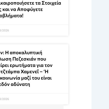
ικαιροποιήσετε τα Στοιχεία
ς και να Αποφύγετε
οβλήματα!
8/2026
άν: Η αποκαλυπτική
λωση Πεζεσκιάν που
ίρει ερωτήματα για τον
τζτάμπα Χαμενεΐ – ‘Η
κοινωνία μαζί του είναι
εδόν αδύνατη
8/2026