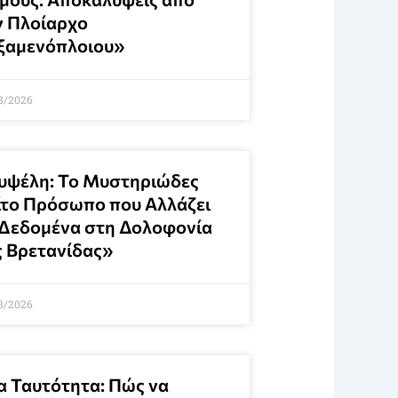
ν Πλοίαρχο
ξαμενόπλοιου»
8/2026
υψέλη: Το Μυστηριώδες
ίτο Πρόσωπο που Αλλάζει
 Δεδομένα στη Δολοφονία
ς Βρετανίδας»
8/2026
α Ταυτότητα: Πώς να