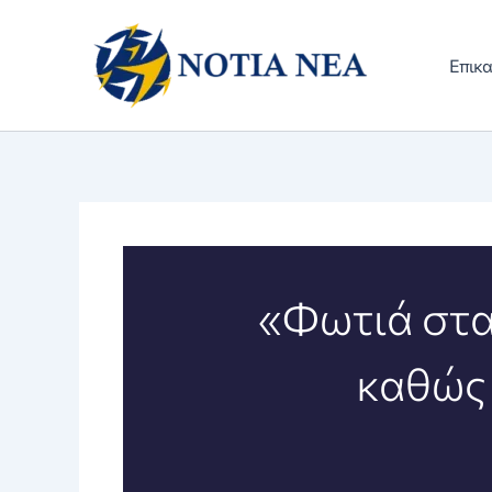
Μετάβαση
στο
Επικα
περιεχόμενο
«Φωτιά στα
καθώς 