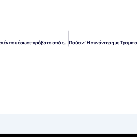
«Ηρωισμός στην Αχαΐα: Ο 33χρονος Ολσιέν που έσωσε πρόβατο από τις φλόγες με το μηχανάκι του»