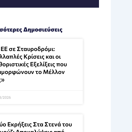
σότερες Δημοσιεύσεις
 ΕΕ σε Σταυροδρόμι:
λαπλές Κρίσεις και οι
θοριστικές Εξελίξεις που
αμορφώνουν το Μέλλον
ς»
8/2026
ύο Εκρήξεις Στα Στενά του
μούζ: Αποκαλύψεις από