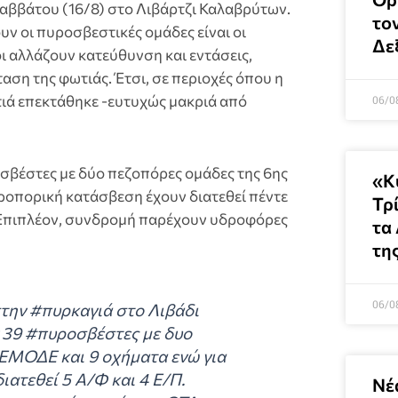
Σαββάτου (16/8) στο Λιβάρτζι Καλαβρύτων.
το
ν οι πυροσβεστικές ομάδες είναι οι
Δε
οι αλλάζουν κατεύθυνση και εντάσεις,
ση της φωτιάς. Έτσι, σε περιοχές όπου η
ιά επεκτάθηκε -ευτυχώς μακριά από
06/0
σβέστες με δύο πεζοπόρες ομάδες της 6ης
«Κ
ροπορική κατάσβεση έχουν διατεθεί πέντε
Τρ
 Επιπλέον, συνδρομή παρέχουν υδροφόρες
τα
τη
06/0
στην #πυρκαγιά στο Λιβάδι
 39 #πυροσβέστες με δυο
ΕΜΟΔΕ και 9 οχήματα ενώ για
ατεθεί 5 Α/Φ και 4 Ε/Π.
Νέ