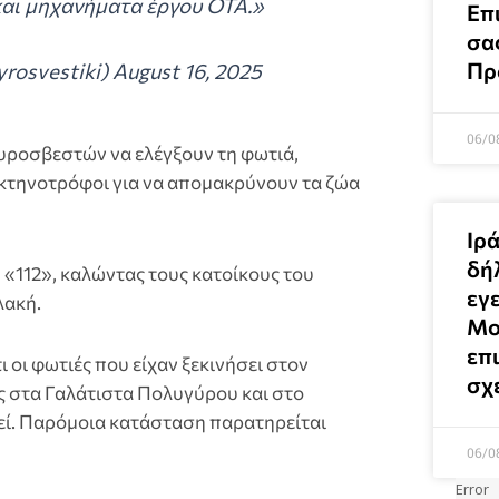
αι μηχανήματα έργου ΟΤΑ.»
Επ
σα
Πρ
osvestiki) August 16, 2025
06/0
υροσβεστών να ελέγξουν τη φωτιά,
ι κτηνοτρόφοι για να απομακρύνουν τα ζώα
Ιρ
δή
«112», καλώντας τους κατοίκους του
εγε
λακή.
Μο
επι
ι οι φωτιές που είχαν ξεκινήσει στον
σχ
 στα Γαλάτιστα Πολυγύρου και στο
ί. Παρόμοια κατάσταση παρατηρείται
06/0