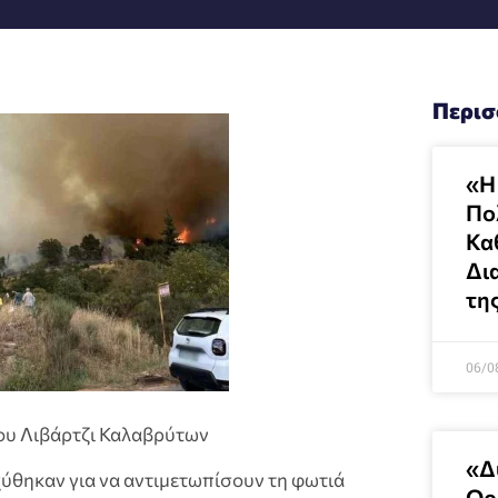
Περισ
«Η
Πολ
Κα
Δι
τη
06/0
ου Λιβάρτζι Καλαβρύτων
«Δ
χύθηκαν για να αντιμετωπίσουν τη φωτιά
Ορ