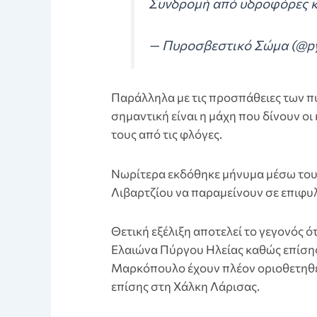
Συνδρομή από υδροφόρες κ
— Πυροσβεστικό Σώμα (@pyr
Παράλληλα με τις προσπάθειες των π
σημαντική είναι η μάχη που δίνουν ο
τους από τις φλόγες.
Nωρίτερα εκδόθηκε μήνυμα μέσω του 
Λιβαρτζίου να παραμείνουν σε επιφυ
Θετική εξέλιξη αποτελεί το γεγονός ότ
Ελαιώνα Πύργου Ηλείας καθώς επίσης
Μαρκόπουλο έχουν πλέον οριοθετηθε
επίσης στη Χάλκη Λάρισας.