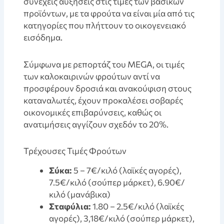
συνεχείς αυξήσεις στις τιμές των βασικών
προϊόντων, με τα φρούτα να είναι μία από τις
κατηγορίες που πλήττουν το οικογενειακό
εισόδημα.
Σύμφωνα με ρεπορτάζ του MEGA, οι τιμές
των καλοκαιρινών φρούτων αντί να
προσφέρουν δροσιά και ανακούφιση στους
καταναλωτές, έχουν προκαλέσει σοβαρές
οικονομικές επιβαρύνσεις, καθώς οι
ανατιμήσεις αγγίζουν σχεδόν το 20%.
Τρέχουσες Τιμές Φρούτων
Σύκα:
5 – 7€/κιλό (λαϊκές αγορές),
7.5€/κιλό (σούπερ μάρκετ), 6.90€/
κιλό (μανάβικα)
Σταφύλια:
1.80 – 2.5€/κιλό (λαϊκές
αγορές), 3,18€/κιλό (σούπερ μάρκετ),