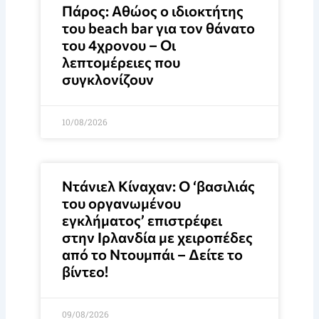
Πάρος: Αθώος ο ιδιοκτήτης
του beach bar για τον θάνατο
του 4χρονου – Οι
λεπτομέρειες που
συγκλονίζουν
10/08/2026
Ντάνιελ Κίναχαν: Ο ‘βασιλιάς
του οργανωμένου
εγκλήματος’ επιστρέφει
στην Ιρλανδία με χειροπέδες
από το Ντουμπάι – Δείτε το
βίντεο!
09/08/2026