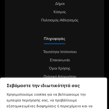
Δήμοι
Κόσμος
Πολιτισμός-Αθλητισμός
Πληροφορίες
Ταυτότητα Ιστότοπου
Επικοινωνία
Όροι Χρήσης
Πολιτική Απορρήτου
Διαφημιστείτε στο notianea.gr
Σεβόμαστε την ιδιωτικότητά σας
Γίνε ο ανταποκριτής στην περιοχή σου
Χρησιμοποιούμε cookies για να βελτιώσουμε την
εμπειρία περιήγησής σας, να προβάλλουμε
εξατομικευμένες διαφημίσεις ή περιεχόμενο και να