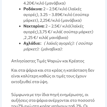
4.20€/κιλό (μανάβικα)
Ροδάκινα:
2 – 2.5€/κιλό (λαϊκές
αγορές), 3.25 – 3.89€/κιλό (σούπερ
μάρκετ), 2,25€/κιλό (μανάβικα)
Νεκταρίνα:
2 – 2.5€/ κιλό(λαϊκές
αγορές),3,75 €/ κιλά( σούπερ μάρκετ)
,2 ,25 €/ κιλά( μανάβικα)
Aχλάδια:
:
( λαϊκές αγορές):
( σούπερ
μάρκετ):
(μάναβικα):
Aπλησίαστες Τιμές Ψαριών και Κρέατος
Kαι στα ψάρια και στο κρέας η κατάσταση δεν
είναι καλύτερη καθώς οι τιμές τους έχουν
εκτοξευθεί στα ύψη.
Sύμφωνα με την ίδια πηγή ενημέρωσης, οι
αυξήσεις στα ψάρια ανέρχονται στο ποσοστό
του7% ενώ στο κρέας φτάνουν το6,2%. Οι