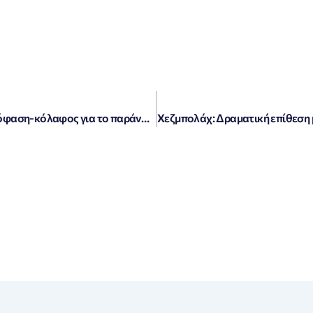
Αποκάλυψη: Ολόκληρη η δικαστική απόφαση-κόλαφος για το παράνομο «χαράτσι» των τραπεζών