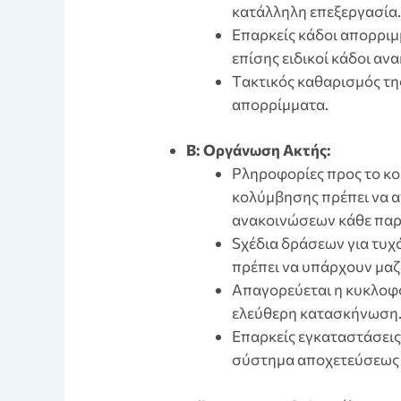
κατάλληλη επεξεργασία.
Eπαρκείς κάδοι απορριμ
επίσης ειδικοί κάδοι αν
Tακτικός καθαρισμός τη
απορρίμματα.
B: Οργάνωση Ακτής:
Pληροφορίες προς το κο
κολύμβησης πρέπει να 
ανακοινώσεων κάθε παρ
Sχέδια δράσεων για τυχ
πρέπει να υπάρχουν μαζ
Aπαγορεύεται η κυκλοφο
ελεύθερη κατασκήνωση
Eπαρκείς εγκαταστάσεις 
σύστημα αποχετεύσεως 