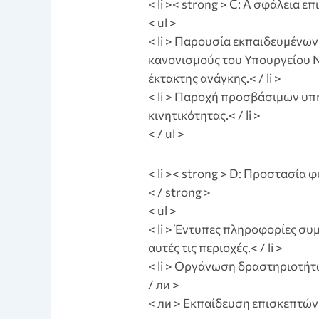
< li >< strong > C: A σφάλεια ε
< ul >
< li > Παρουσία εκπαιδευμέν
κανονισμούς του Υπουργείου 
έκτακτης ανάγκης.< / li >
< li > Παροχή προσβάσιμων υπ
κινητικότητας.< / li >
< / ul >
< li >< strong > D: Προστασία
< / strong >
< ul >
< li > Έντυπες πληροφορίες συ
αυτές τις περιοχές.< / li >
< li > Οργάνωση δραστηριοτή
/ ли >
< ли > Εκπαίδευση επισκεπτών σ