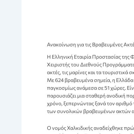
Ανακοίνωση για τις Βραβευμένες Ακτέ
Η Ελληνική Εταιρία Προστασίας της Φ
Χειριστής του Διεθνούς Προγράμματο
ακτές, τις μαρίνες και τα τουριστικά
Με 624 βραβευμένα σημεία, η Ελλάδα 
παγκοσμίως ανάμεσα σε 51 χώρες. Είν
παρουσιάζει μια σταθερή ανοδική πο
χρόνο, ξεπερνώντας ξανά τον αριθμό 
των συνολικών βραβευμένων ακτών απ
Ο νομός Χαλκιδικής αναδείχθηκε πρώ