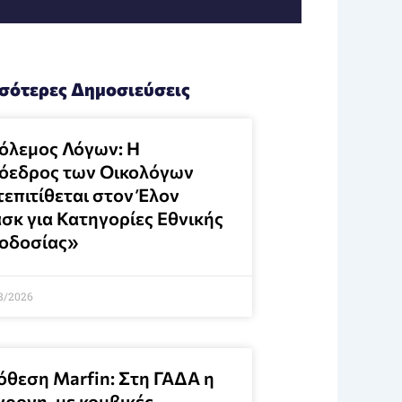
σότερες Δημοσιεύσεις
όλεμος Λόγων: Η
όεδρος των Οικολόγων
τεπιτίθεται στον Έλον
σκ για Κατηγορίες Εθνικής
οδοσίας»
8/2026
όθεση Marfin: Στη ΓΑΔΑ η
χρονη, με κομβικές