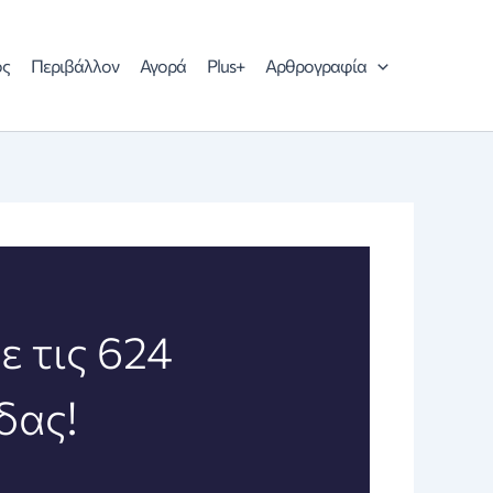
ός
Περιβάλλον
Αγορά
Plus+
Αρθρογραφία
ε τις 624
δας!