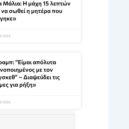
α Μάλια: Η μάχη 15 λεπτών
 να σωθεί η μητέρα που
ίγηκε»
8/2026
ραμπ: “Είμαι απόλυτα
ανοποιημένος με τον
γσκεθ” – Διαψεύδει τις
μες για ρήξη»
8/2026