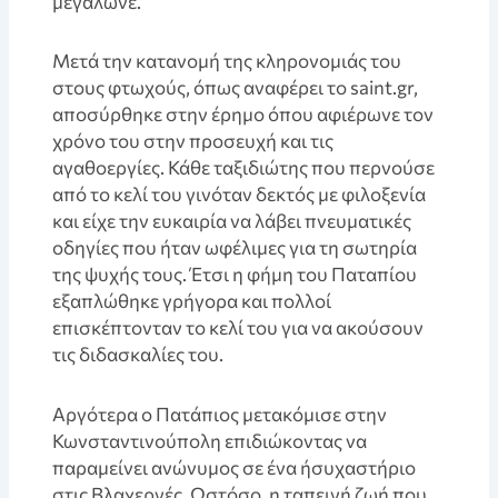
μεγάλωνε.
Μετά την κατανομή της κληρονομιάς του
στους φτωχούς, όπως αναφέρει το saint.gr,
αποσύρθηκε στην έρημο όπου αφιέρωνε τον
χρόνο του στην προσευχή και τις
αγαθοεργίες. Κάθε ταξιδιώτης που περνούσε
από το κελί του γινόταν δεκτός με φιλοξενία
και είχε την ευκαιρία να λάβει πνευματικές
οδηγίες που ήταν ωφέλιμες για τη σωτηρία
της ψυχής τους. Έτσι η φήμη του Παταπίου
εξαπλώθηκε γρήγορα και πολλοί
επισκέπτονταν το κελί του για να ακούσουν
τις διδασκαλίες του.
Αργότερα ο Πατάπιος μετακόμισε στην
Κωνσταντινούπολη επιδιώκοντας να
παραμείνει ανώνυμος σε ένα ήσυχαστήριο
στις Βλαχερνές. Ωστόσο, η ταπεινή ζωή που