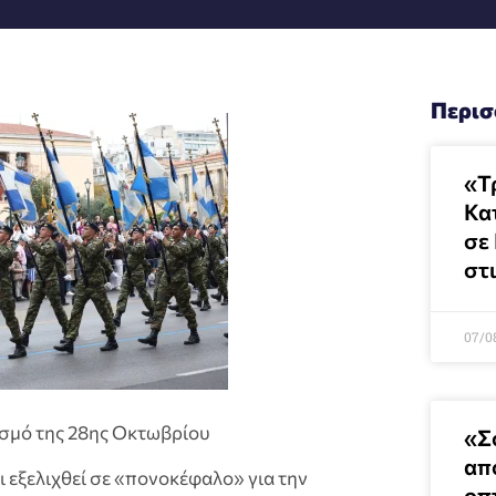
Περισ
«Τ
Κα
σε
στ
07/0
σμό της 28ης Οκτωβρίου
«Σ
απ
 εξελιχθεί σε «πονοκέφαλο» για την
οπ