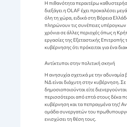
Η πιθανότητα περαιτέρω καθυστερήσ
διεξάγει η OLAF έχει προκαλέσει μεγ
όλη τη χώρα, ειδικά στη Βόρεια Ελλά
πληρώνουν τις συνέπειες υπέρογκω
χρόνια σε άλλες περιοχές όπως η Κρή
εργασίες της Εξεταστικής Επιτροπής τ
κυβέρνησης ότι πρόκειται για ένα δι
Αντίκτυποι στην πολιτική σκηνή
Η ανησυχία σχετικά με την αδυναμία 
ΝΔ είναι διάχυτη στην κυβέρνηση. Σε 
δημοσιοποιούνται είτε διενεργούνται
περισσότεροι από επτά στους δέκα π
κυβέρνηση και τα πεπραγμένα της! Α
ομάδα συνεργατών του πρωθυπουργού
ενισχύσει τη θέση τους.