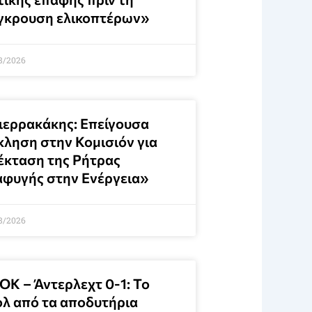
γκρουση ελικοπτέρων»
8/2026
ιερρακάκης: Επείγουσα
κληση στην Κομισιόν για
έκταση της Ρήτρας
αφυγής στην Ενέργεια»
8/2026
ΟΚ – Άντερλεχτ 0-1: Το
ολ από τα αποδυτήρια