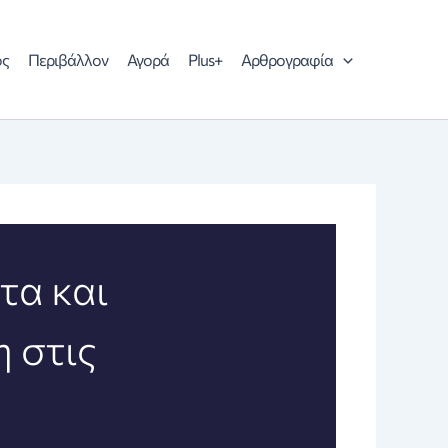
ός
Περιβάλλον
Αγορά
Plus+
Αρθρογραφία
τα και
 στις