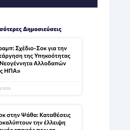
σότερες Δημοσιεύσεις
ραμπ: Σχέδιο-Σοκ για την
τάργηση της Υπηκοότητας
 Νεογέννητα Αλλοδαπών
ις ΗΠΑ»
8/2026
οκ στην Ψάθα: Καταθέσεις
οκαλύπτουν την έλλειψη
τικής επαφής πριν τη