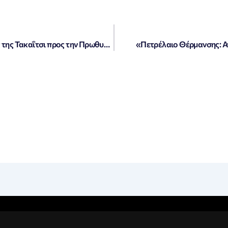
Η Ιαπωνία σε Πολιτική Κρίση: Ο Δρόμος της Τακαΐτσι προς την Πρωθυπουργία Στενεύει!
«Πετρέλαιο Θέρμανσης: Αν