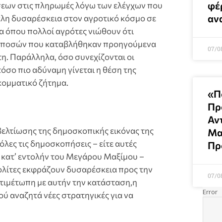
φέ
εων στις πληρωμές λόγω των ελέγχων που
αν
άλη δυσαρέσκεια στον αγροτικό κόσμο σε
δα όπου πολλοί αγρότες νιώθουν ότι
ν ποσών που καταβλήθηκαν προηγούμενα
07/0
τη. Παράλληλα, όσο συνεχίζονται οι
όσο πιο αδύναμη γίνεται η θέση της
ακομματικό ζήτημα.
«Π
Πρ
Αν
βελτίωσης της δημοσκοπικής εικόνας της
Μα
όλες τις δημοσκοπήσεις – είτε αυτές
Πρ
 κατ’ εντολήν του Μεγάρου Μαξίμου –
ολίτες εκφράζουν δυσαρέσκεια προς την
07/0
ντιμέτωπη με αυτήν την κατάσταση,η
 αναζητά νέες στρατηγικές για να