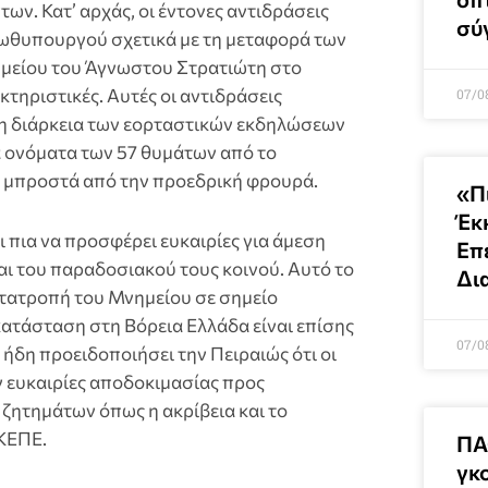
ων. Κατ’ αρχάς, οι έντονες αντιδράσεις
σύ
ωθυπουργού σχετικά με τη μεταφορά των
μείου του Άγνωστου Στρατιώτη στο
τηριστικές. Αυτές οι αντιδράσεις
07/0
τη διάρκεια των εορταστικών εκδηλώσεων
α ονόματα των 57 θυμάτων από το
 μπροστά από την προεδρική φρουρά.
«Π
Έκ
ι πια να προσφέρει ευκαιρίες για άμεση
Επ
αι του παραδοσιακού τους κοινού. Αυτό το
Δι
ετατροπή του Μνημείου σε σημείο
κατάσταση στη Βόρεια Ελλάδα είναι επίσης
07/0
ήδη προειδοποιήσει την Πειραιώς ότι οι
 ευκαιρίες αποδοκιμασίας προς
ζητημάτων όπως η ακρίβεια και το
ΚΕΠΕ.
ΠΑ
γκ