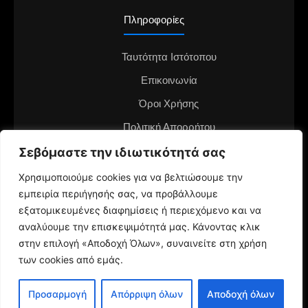
Πληροφορίες
Ταυτότητα Ιστότοπου
Επικοινωνία
Όροι Χρήσης
Πολιτική Απορρήτου
Σεβόμαστε την ιδιωτικότητά σας
Διαφημιστείτε στο notianea.gr
Γίνε ο ανταποκριτής στην περιοχή σου
Χρησιμοποιούμε cookies για να βελτιώσουμε την
εμπειρία περιήγησής σας, να προβάλλουμε
εξατομικευμένες διαφημίσεις ή περιεχόμενο και να
αναλύουμε την επισκεψιμότητά μας. Κάνοντας κλικ
στην επιλογή «Αποδοχή Όλων», συναινείτε στη χρήση
των cookies από εμάς.
© 2024 NotiaNea.gr | Maintained by
gratus.gr
Προσαρμογή
Απόρριψη όλων
Αποδοχή όλων