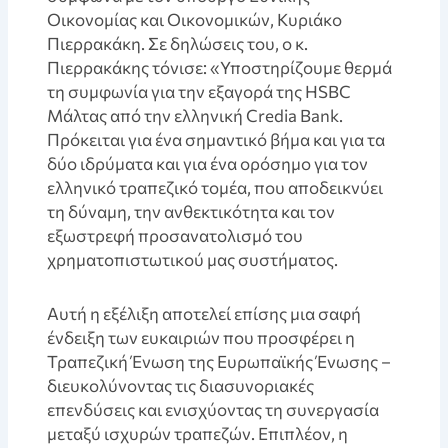
Οικονομίας και Οικονομικών, Κυριάκο
Πιερρακάκη. Σε δηλώσεις του, ο κ.
Πιερρακάκης τόνισε: «Υποστηρίζουμε θερμά
τη συμφωνία για την εξαγορά της HSBC
Μάλτας από την ελληνική Credia Bank.
Πρόκειται για ένα σημαντικό βήμα και για τα
δύο ιδρύματα και για ένα ορόσημο για τον
ελληνικό τραπεζικό τομέα, που αποδεικνύει
τη δύναμη, την ανθεκτικότητα και τον
εξωστρεφή προσανατολισμό του
χρηματοπιστωτικού μας συστήματος.
Αυτή η εξέλιξη αποτελεί επίσης μια σαφή
ένδειξη των ευκαιριών που προσφέρει η
Τραπεζική Ένωση της Ευρωπαϊκής Ένωσης –
διευκολύνοντας τις διασυνοριακές
επενδύσεις και ενισχύοντας τη συνεργασία
μεταξύ ισχυρών τραπεζών. Επιπλέον, η