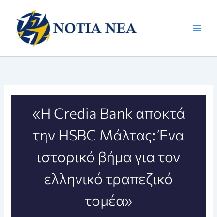
Μετάβαση
στο
περιεχόμενο
«Η Credia Bank αποκτά
την HSBC Μάλτας: Ένα
ιστορικό βήμα για τον
ελληνικό τραπεζικό
τομέα»