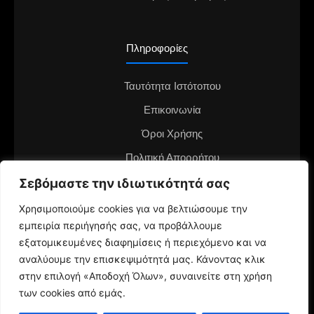
Πληροφορίες
Ταυτότητα Ιστότοπου
Επικοινωνία
Όροι Χρήσης
Πολιτική Απορρήτου
Διαφημιστείτε στο notianea.gr
Σεβόμαστε την ιδιωτικότητά σας
Γίνε ο ανταποκριτής στην περιοχή σου
Χρησιμοποιούμε cookies για να βελτιώσουμε την
εμπειρία περιήγησής σας, να προβάλλουμε
εξατομικευμένες διαφημίσεις ή περιεχόμενο και να
αναλύουμε την επισκεψιμότητά μας. Κάνοντας κλικ
στην επιλογή «Αποδοχή Όλων», συναινείτε στη χρήση
των cookies από εμάς.
© 2024 NotiaNea.gr | Maintained by
gratus.gr