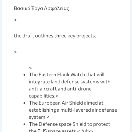
Bασικά Έργα Ασφαλείας
<
the draft outlines three key projects:
<
<
The Eastern Flank Watch that will
integrate land defense systems with
anti-aircraft and anti-drone
capabilities.
<
The European Air Shield aimed at
establishing a multi-layered air defense
system.
<
The Defense space Shield to protect
the EUS space assets.
< /ul>>