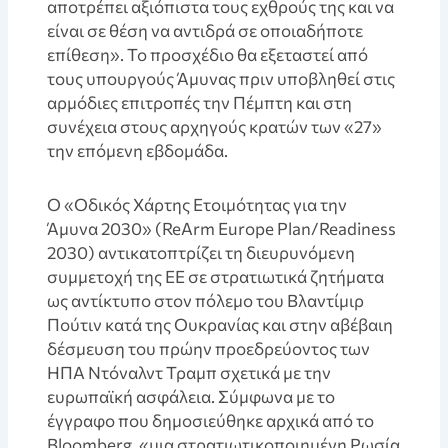
αποτρέπει αξιόπιστα τους εχθρούς της και να
είναι σε θέση να αντιδρά σε οποιαδήποτε
επίθεση». Το προσχέδιο θα εξεταστεί από
τους υπουργούς Άμυνας πριν υποβληθεί στις
αρμόδιες επιτροπές την Πέμπτη και στη
συνέχεια στους αρχηγούς κρατών των «27»
την επόμενη εβδομάδα.
Ο «Οδικός Χάρτης Ετοιμότητας για την
Άμυνα 2030» (ReArm Europe Plan/Readiness
2030) αντικατοπτρίζει τη διευρυνόμενη
συμμετοχή της ΕΕ σε στρατιωτικά ζητήματα
ως αντίκτυπο στον πόλεμο του Βλαντίμιρ
Πούτιν κατά της Ουκρανίας και στην αβέβαιη
δέσμευση του πρώην προεδρεύοντος των
ΗΠΑ Ντόναλντ Τραμπ σχετικά με την
ευρωπαϊκή ασφάλεια. Σύμφωνα με το
έγγραφο που δημοσιεύθηκε αρχικά από το
Bloomberg, «μια στρατιωτικοποιημένη Ρωσία