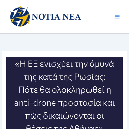
Μετάβαση
στο
περιεχόμενο
«Η ΕΕ ενισχύει την άμυνά
της κατά της Ρωσίας:
Πότε θα ολοκληρωθεί η
anti-drone προστασία και
πώς δικαιώνονται οι
θέσεις της Αθήνας»