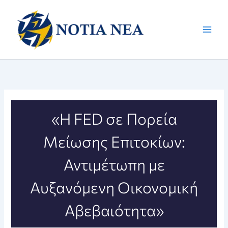
Μετάβαση
στο
περιεχόμενο
«Η FED σε Πορεία
Μείωσης Επιτοκίων:
Αντιμέτωπη με
Αυξανόμενη Οικονομική
Αβεβαιότητα»