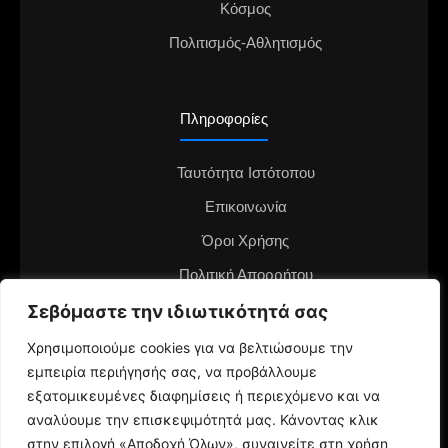
Κόσμος
Πολιτισμός-Αθλητισμός
Πληροφορίες
Ταυτότητα Ιστότοπου
Επικοινωνία
Όροι Χρήσης
Πολιτική Απορρήτου
Διαφημιστείτε στο notianea.gr
Σεβόμαστε την ιδιωτικότητά σας
Γίνε ο ανταποκριτής στην περιοχή σου
Χρησιμοποιούμε cookies για να βελτιώσουμε την
εμπειρία περιήγησής σας, να προβάλλουμε
εξατομικευμένες διαφημίσεις ή περιεχόμενο και να
αναλύουμε την επισκεψιμότητά μας. Κάνοντας κλικ
στην επιλογή «Αποδοχή Όλων», συναινείτε στη χρήση