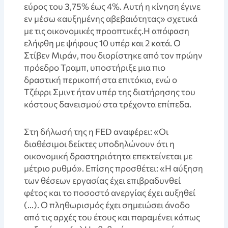
εύρος του 3,75% έως 4%. Αυτή η κίνηση έγινε
εν μέσω «αυξημένης αβεβαιότητας» σχετικά
με τις οικονομικές προοπτικές.Η απόφαση
ελήφθη με ψήφους 10 υπέρ και 2 κατά. Ο
Στίβεν Μιράν, που διορίστηκε από τον πρώην
πρόεδρο Τραμπ, υποστήριξε μια πιο
δραστική περικοπή στα επιτόκια, ενώ ο
Τζέφρι Σμιντ ήταν υπέρ της διατήρησης του
κόστους δανεισμού στα τρέχοντα επίπεδα.
Στη δήλωσή της η FED αναφέρει: «Οι
διαθέσιμοι δείκτες υποδηλώνουν ότι η
οικονομική δραστηριότητα επεκτείνεται με
μέτριο ρυθμό». Επίσης προσθέτει: «Η αύξηση
των θέσεων εργασίας έχει επιβραδυνθεί
φέτος και το ποσοστό ανεργίας έχει αυξηθεί
(…). Ο πληθωρισμός έχει σημειώσει άνοδο
από τις αρχές του έτους και παραμένει κάπως