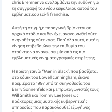
chris Bremner να αναλαμβάνει την ευθύνη για
τη συγγραφή του νέου κεφαλαίου αυτού του
εμβληματικού sci-fi franchise.
Αυτή τη στιγμή,η παραγωγή βρίσκεται σε
αρχικό στάδιο και δεν έχει ανακοινωθεί ούτε
σκηνοθέτης ούτε καστ. Παρ’ όλα αυτά, αυτή η
κίνηση επιβεβαιώνει την επιθυμία του
στούντιο να ανανεώσει μία από τις πιο
εμβληματικές κινηματογραφικές σειρές της.
Η πρώτη ταινία “Men in Black”, που βασίζεται
στο κόμικ του Lowell cunningham, έκανε
πρεμιέρα το 1997 υπό τη σκηνοθεσία του
Barry Sonnenfeld και με πρωταγωνιστές τους
Will Smith και Tommy Lee Jones ως
πράκτορες μιας μυστικής κυβερνητικής
υπηρεσίας που παρακολουθεί εξωγήινες