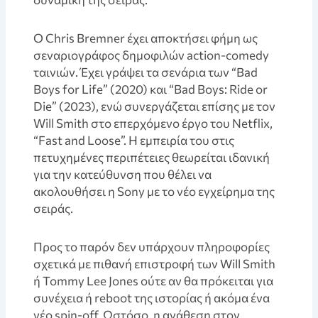
Ο Chris Bremner έχει αποκτήσει φήμη ως
σεναριογράφος δημοφιλών action-comedy
ταινιών. Έχει γράψει τα σενάρια των “Bad
Boys for Life” (2020) και “Bad Boys: Ride or
Die” (2023), ενώ συνεργάζεται επίσης με τον
Will Smith στο επερχόμενο έργο του Netflix,
“Fast and Loose”. Η εμπειρία του στις
πετυχημένες περιπέτειες θεωρείται ιδανική
για την κατεύθυνση που θέλει να
ακολουθήσει η Sony με το νέο εγχείρημα της
σειράς.
Προς το παρόν δεν υπάρχουν πληροφορίες
σχετικά με πιθανή επιστροφή των Will Smith
ή Tommy Lee Jones ούτε αν θα πρόκειται για
συνέχεια ή reboot της ιστορίας ή ακόμα ένα
νέο spin-off. Ωστόσο, η ανάθεση στον