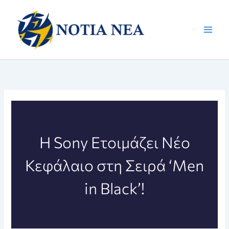
Μετάβαση
στο
περιεχόμενο
Η Sony Ετοιμάζει Νέο
Κεφάλαιο στη Σειρά ‘Men
in Black’!