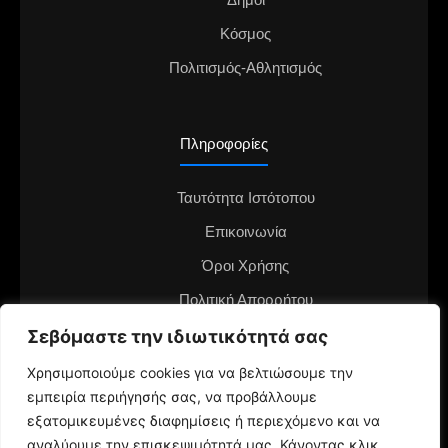
Δήμοι
Κόσμος
Πολιτισμός-Αθλητισμός
Πληροφορίες
Ταυτότητα Ιστότοπου
Επικοινωνία
Όροι Χρήσης
Πολιτική Απορρήτου
Διαφημιστείτε στο notianea.gr
Σεβόμαστε την ιδιωτικότητά σας
Γίνε ο ανταποκριτής στην περιοχή σου
Χρησιμοποιούμε cookies για να βελτιώσουμε την
εμπειρία περιήγησής σας, να προβάλλουμε
εξατομικευμένες διαφημίσεις ή περιεχόμενο και να
αναλύουμε την επισκεψιμότητά μας. Κάνοντας κλικ