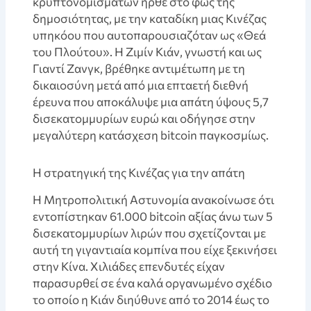
κρυπτονομισμάτων ήρθε στο φως της
δημοσιότητας, με την καταδίκη μιας Κινέζας
υπηκόου που αυτοπαρουσιαζόταν ως «Θεά
του Πλούτου». Η Ζιμίν Κιάν, γνωστή και ως
Γιαντί Ζανγκ, βρέθηκε αντιμέτωπη με τη
δικαιοσύνη μετά από μια επταετή διεθνή
έρευνα που αποκάλυψε μια απάτη ύψους 5,7
δισεκατομμυρίων ευρώ και οδήγησε στην
μεγαλύτερη κατάσχεση bitcoin παγκοσμίως.
Η στρατηγική της Κινέζας για την απάτη
Η Μητροπολιτική Αστυνομία ανακοίνωσε ότι
εντοπίστηκαν 61.000 bitcoin αξίας άνω των 5
δισεκατομμυρίων λιρών που σχετίζονται με
αυτή τη γιγαντιαία κομπίνα που είχε ξεκινήσει
στην Κίνα. Χιλιάδες επενδυτές είχαν
παρασυρθεί σε ένα καλά οργανωμένο σχέδιο
το οποίο η Κιάν διηύθυνε από το 2014 έως το