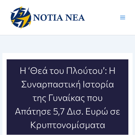
Μετάβαση
στο
περιεχόμενο
Η ‘Θεά του Πλούτου’: Η
Συναρπαστική Ιστορία
της Γυναίκας που
Απάτησε 5,7 Δισ. Ευρώ σε
Κρυπτονομίσματα