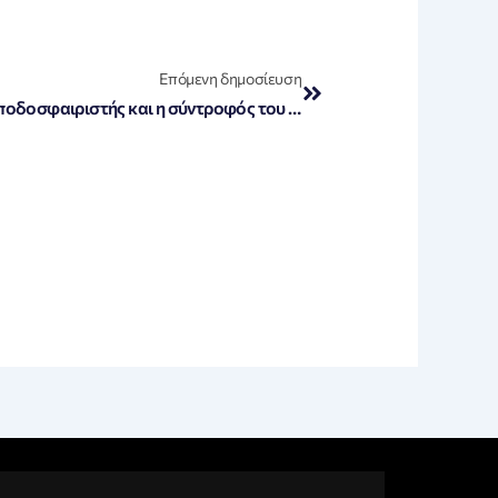
Next
Επόμενη δημοσίευση
«Σκάνδαλο στην Αθήνα: Πρώην ποδοσφαιριστής και η σύντροφός του εμπλέκονται σε διακίνηση κοκαΐνης σε διάσημους και hot spots»