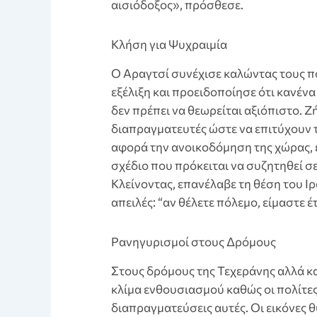
αισιόδοξος», πρόσθεσε.
Κλήση για Ψυχραιμία
Ο Αραγτσί συνέχισε καλώντας τους πο
εξέλιξη και προειδοποίησε ότι κανέν
δεν πρέπει να θεωρείται αξιόπιστο. 
διαπραγματευτές ώστε να επιτύχουν 
αφορά την ανοικοδόμηση της χώρας, 
σχέδιο που πρόκειται να συζητηθεί σ
Κλείνοντας, επανέλαβε τη θέση του Ιρ
απειλές: “αν θέλετε πόλεμο, είμαστε έτ
Pανηγυρισμοί στους Δρόμους
Στους δρόμους της Τεχεράνης αλλά και
κλίμα ενθουσιασμού καθώς οι πολίτες γ
διαπραγματεύσεις αυτές. Οι εικόνες 