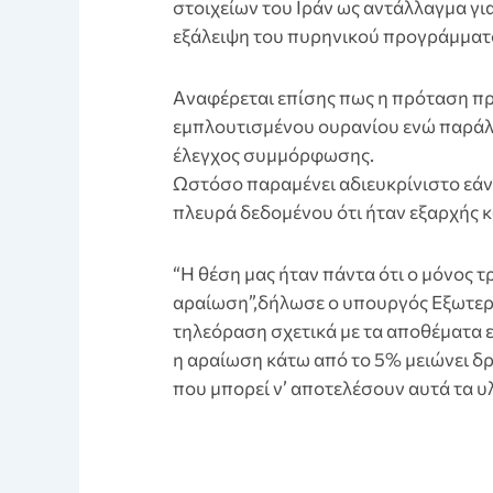
στοιχείων του Ιράν ως αντάλλαγμα γι
εξάλειψη του πυρηνικού προγράμματό
Aναφέρεται επίσης πως η πρόταση π
εμπλουτισμένου ουρανίου ενώ παράλλ
έλεγχος συμμόρφωσης.
Ωστόσο παραμένει αδιευκρίνιστο εάν 
πλευρά δεδομένου ότι ήταν εξαρχής κ
“Η θέση μας ήταν πάντα ότι ο μόνος τρ
αραίωση”,δήλωσε ο υπουργός Εξωτερ
τηλεόραση σχετικά με τα αποθέματα 
η αραίωση κάτω από το 5% μειώνει δ
που μπορεί ν’ αποτελέσουν αυτά τα υλ