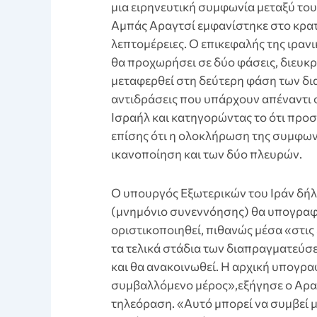
μια ειρηνευτική συμφωνία μεταξύ του
Αμπάς Αραγτσί εμφανίστηκε στο κρατι
λεπτομέρειες. Ο επικεφαλής της ιραν
θα προχωρήσει σε δύο φάσεις, διευκρ
μεταφερθεί στη δεύτερη φάση των δι
αντιδράσεις που υπάρχουν απέναντι 
Ισραήλ και κατηγορώντας το ότι προ
επίσης ότι η ολοκλήρωση της συμφων
ικανοποίηση και των δύο πλευρών.
Ο υπουργός Εξωτερικών του Ιράν δή
(μνημόνιο συνεννόησης) θα υπογραφε
οριστικοποιηθεί, πιθανώς μέσα «στ
τα τελικά στάδια των διαπραγματεύσ
και θα ανακοινωθεί. Η αρχική υπογρα
συμβαλλόμενο μέρος»,εξήγησε ο Αραγ
τηλεόραση. «Αυτό μπορεί να συμβεί μ