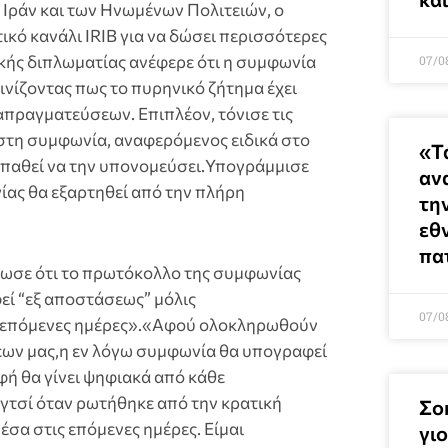
 Ιράν και των Ηνωμένων Πολιτειών, ο
κό κανάλι IRIB για να δώσει περισσότερες
ικής διπλωματίας ανέφερε ότι η συμφωνία
07/0
ινίζοντας πως το πυρηνικό ζήτημα έχει
απραγματεύσεων. Επιπλέον, τόνισε τις
στη συμφωνία, αναφερόμενος ειδικά στο
«Τ
σπαθεί να την υπονομεύσει.Υπογράμμισε
αν
ίας θα εξαρτηθεί από την πλήρη
τη
εθ
πα
λωσε ότι το πρωτόκολλο της συμφωνίας
ί “εξ αποστάσεως” μόλις
07/0
ις επόμενες ημέρες».«Αφού ολοκληρωθούν
εων μας,η εν λόγω συμφωνία θα υπογραφεί
φή θα γίνει ψηφιακά από κάθε
τσί όταν ρωτήθηκε από την κρατική
Σο
έσα στις επόμενες ημέρες. Είμαι
γιο