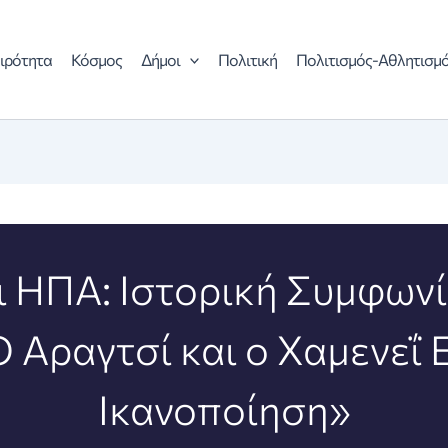
ιρότητα
Κόσμος
Δήμοι
Πολιτική
Πολιτισμός-Αθλητισμ
ι ΗΠΑ: Ιστορική Συμφων
Ο Αραγτσί και ο Χαμενεΐ
Ικανοποίηση»