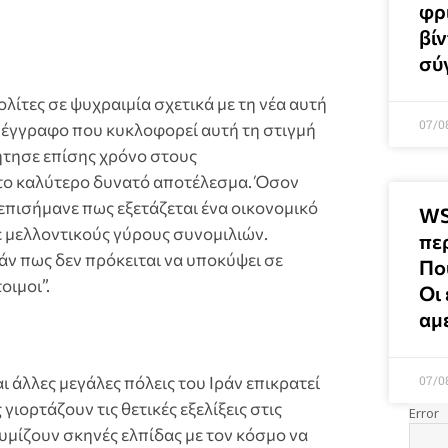
φρι
βί
σύ
λίτες σε ψυχραιμία σχετικά με τη νέα αυτή
07/0
α έγγραφο που κυκλοφορεί αυτή τη στιγμή
Ζήτησε επίσης χρόνο στους
το καλύτερο δυνατό αποτέλεσμα. Όσον
επισήμανε πως εξετάζεται ένα οικονομικό
WS
ε μελλοντικούς γύρους συνομιλιών.
πε
άν πως δεν πρόκειται να υποκύψει σε
Πο
οιμοι”.
Οι
αμ
07/0
 άλλες μεγάλες πόλεις του Ιράν επικρατεί
ιορτάζουν τις θετικές εξελίξεις στις
θυμίζουν σκηνές ελπίδας με τον κόσμο να