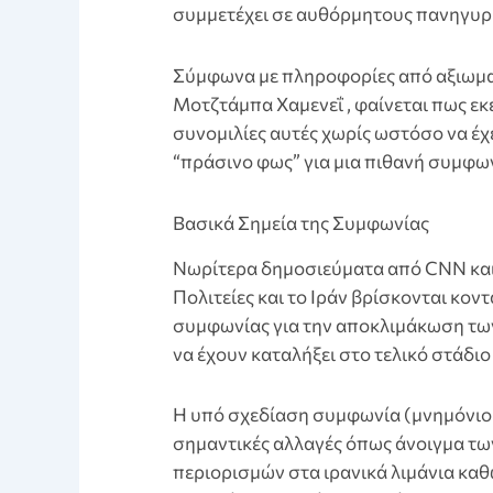
συμμετέχει σε αυθόρμητους πανηγυρ
Σύμφωνα με πληροφορίες από αξιωμα
Μοτζτάμπα Χαμενεΐ , φαίνεται πως εκ
συνομιλίες αυτές χωρίς ωστόσο να έχ
“πράσινο φως” για μια πιθανή συμφων
Βασικά Σημεία της Συμφωνίας
Nωρίτερα δημοσιεύματα από CNN και 
Πολιτείες και το Ιράν βρίσκονται κον
συμφωνίας για την αποκλιμάκωση τω
να έχουν καταλήξει στο τελικό στάδιο
Η υπό σχεδίαση συμφωνία (μνημόνιο
σημαντικές αλλαγές όπως άνοιγμα τω
περιορισμών στα ιρανικά λιμάνια κα