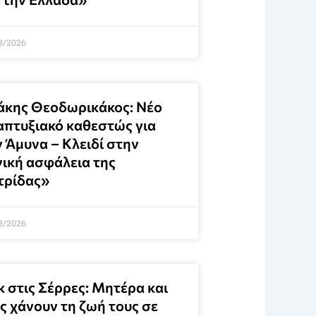
8/2026
άκης Θεοδωρικάκος: Νέο
απτυξιακό καθεστώς για
ν Άμυνα – Κλειδί στην
νική ασφάλεια της
τρίδας»
8/2026
κ στις Σέρρες: Μητέρα και
ς χάνουν τη ζωή τους σε