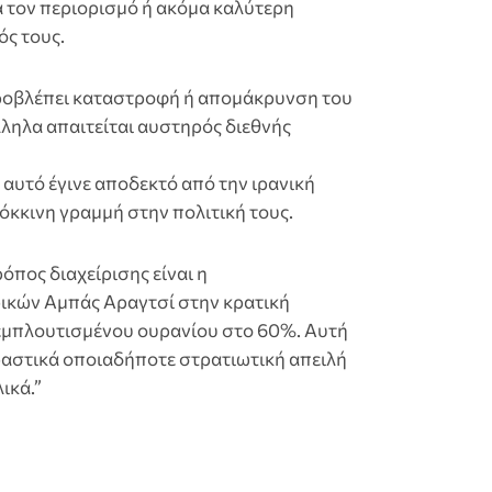
α τον περιορισμό ή ακόμα καλύτερη
ς τους.
ροβλέπει καταστροφή ή απομάκρυνση του
ηλα απαιτείται αυστηρός διεθνής
αυτό έγινε αποδεκτό από την ιρανική
όκκινη γραμμή στην πολιτική τους.
όπος διαχείρισης είναι η
ικών Αμπάς Αραγτσί στην κρατική
εμπλουτισμένου ουρανίου στο 60%. Αυτή
ραστικά οποιαδήποτε στρατιωτική απειλή
ικά.”