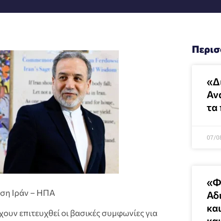
Περισ
«Δ
Αν
τα
07/0
«Φ
υση Ιράν – ΗΠΑ
Αδ
κα
χουν επιτευχθεί οι βασικές συμφωνίες για
κα