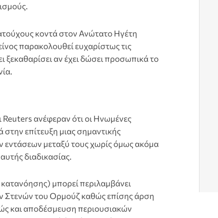
ισμούς.
τούχους κοντά στον Ανώτατο Ηγέτη
είνος παρακολουθεί ευχαρίστως τις
ει ξεκαθαρίσει αν έχει δώσει προσωπικά το
ία.
Reuters ανέφεραν ότι οι Ηνωμένες
τά στην επίτευξη μιας σημαντικής
ν εντάσεων μεταξύ τους χωρίς όμως ακόμα
 αυτής διαδικασίας.
 κατανόησης) μπορεί περιλαμβάνει
ν Στενών του Ορμούζ καθώς επίσης άρση
θώς και αποδέσμευση περιουσιακών