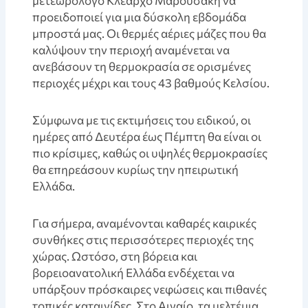
μετεωρολόγο Κλέαρχο Μαρουσάκη να
προειδοποιεί για μια δύσκολη εβδομάδα
μπροστά μας. Οι θερμές αέριες μάζες που θα
καλύψουν την περιοχή αναμένεται να
ανεβάσουν τη θερμοκρασία σε ορισμένες
περιοχές μέχρι και τους 43 βαθμούς Κελσίου.
Σύμφωνα με τις εκτιμήσεις του ειδικού, οι
ημέρες από Δευτέρα έως Πέμπτη θα είναι οι
πιο κρίσιμες, καθώς οι υψηλές θερμοκρασίες
θα επηρεάσουν κυρίως την ηπειρωτική
Ελλάδα.
Για σήμερα, αναμένονται καθαρές καιρικές
συνθήκες στις περισσότερες περιοχές της
χώρας. Ωστόσο, στη βόρεια και
βορειοανατολική Ελλάδα ενδέχεται να
υπάρξουν πρόσκαιρες νεφώσεις και πιθανές
τοπικές καταιγίδες. Στο Αιγαίο, τα μελτέμια