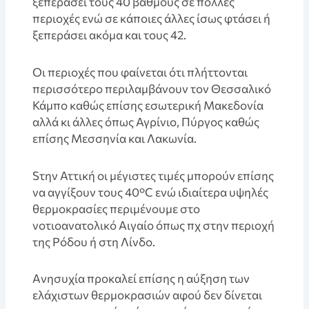
ξεπεράσει τους 40 βαθμούς σε πολλές
περιοχές ενώ σε κάποιες άλλες ίσως φτάσει ή
ξεπεράσει ακόμα και τους 42.
Οι περιοχές που φαίνεται ότι πλήττονται
περισσότερο περιλαμβάνουν τον Θεσσαλικό
Κάμπο καθώς επίσης εσωτερική Μακεδονία
αλλά κι άλλες όπως Αγρίνιο, Πύργος καθώς
επίσης Μεσσηνία και Λακωνία.
Sτην Αττική οι μέγιστες τιμές μπορούν επίσης
να αγγίξουν τους 40°C ενώ ιδιαίτερα υψηλές
θερμοκρασίες περιμένουμε στο
νοτιοανατολικό Αιγαίο όπως πχ στην περιοχή
της Ρόδου ή στη Λίνδο.
Aνησυχία προκαλεί επίσης η αύξηση των
ελάχιστων θερμοκρασιών αφού δεν δίνεται