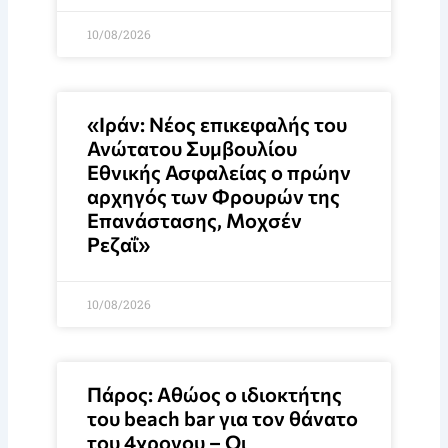
10/08/2026
«Ιράν: Νέος επικεφαλής του
Ανώτατου Συμβουλίου
Εθνικής Ασφαλείας ο πρώην
αρχηγός των Φρουρών της
Επανάστασης, Μοχσέν
Ρεζαΐ»
10/08/2026
Πάρος: Αθώος ο ιδιοκτήτης
του beach bar για τον θάνατο
του 4χρονου – Οι