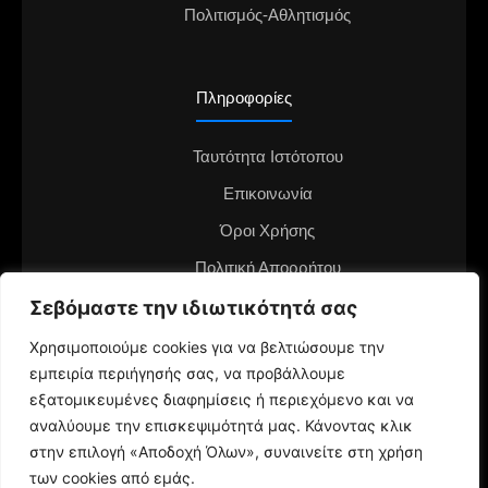
Πολιτισμός-Αθλητισμός
Πληροφορίες
Ταυτότητα Ιστότοπου
Επικοινωνία
Όροι Χρήσης
Πολιτική Απορρήτου
Διαφημιστείτε στο notianea.gr
Σεβόμαστε την ιδιωτικότητά σας
Γίνε ο ανταποκριτής στην περιοχή σου
Χρησιμοποιούμε cookies για να βελτιώσουμε την
εμπειρία περιήγησής σας, να προβάλλουμε
εξατομικευμένες διαφημίσεις ή περιεχόμενο και να
αναλύουμε την επισκεψιμότητά μας. Κάνοντας κλικ
στην επιλογή «Αποδοχή Όλων», συναινείτε στη χρήση
των cookies από εμάς.