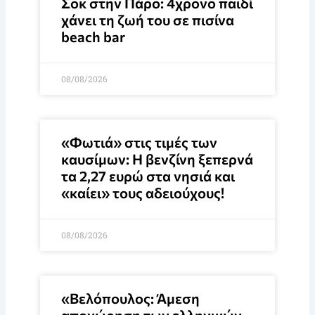
Σοκ στην Πάρο: 4χρονο παιδί
χάνει τη ζωή του σε πισίνα
beach bar
08/08/2026
«Φωτιά» στις τιμές των
καυσίμων: Η βενζίνη ξεπερνά
τα 2,27 ευρώ στα νησιά και
«καίει» τους αδειούχους!
08/08/2026
«Βελόπουλος: Άμεση
αποχώρηση των ελληνικών