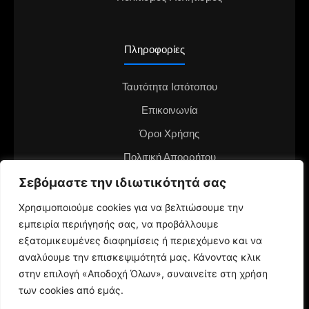
Πληροφορίες
Ταυτότητα Ιστότοπου
Επικοινωνία
Όροι Χρήσης
Πολιτική Απορρήτου
Διαφημιστείτε στο notianea.gr
Σεβόμαστε την ιδιωτικότητά σας
Γίνε ο ανταποκριτής στην περιοχή σου
Χρησιμοποιούμε cookies για να βελτιώσουμε την
εμπειρία περιήγησής σας, να προβάλλουμε
εξατομικευμένες διαφημίσεις ή περιεχόμενο και να
αναλύουμε την επισκεψιμότητά μας. Κάνοντας κλικ
στην επιλογή «Αποδοχή Όλων», συναινείτε στη χρήση
των cookies από εμάς.
© 2024 NotiaNea.gr | Maintained by
gratus.gr