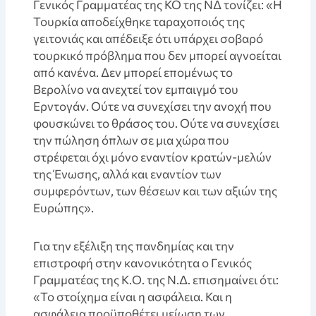
Γενικός Γραμματέας της ΚΟ της ΝΔ τονίζει: «Η
Τουρκία αποδείχθηκε ταραχοποιός της
γειτονιάς και απέδειξε ότι υπάρχει σοβαρό
τουρκικό πρόβλημα που δεν μπορεί αγνοείται
από κανένα. Δεν μπορεί επομένως το
Βερολίνο να ανεχτεί τον εμπαιγμό του
Ερντογάν. Ούτε να συνεχίσει την ανοχή που
φουσκώνει το θράσος του. Ούτε να συνεχίσει
την πώληση όπλων σε μια χώρα που
στρέφεται όχι μόνο εναντίον κρατών-μελών
της Ένωσης, αλλά και εναντίον των
συμφερόντων, των θέσεων και των αξιών της
Ευρώπης».
Για την εξέλιξη της πανδημίας και την
επιστροφή στην κανονικότητα ο Γενικός
Γραμματέας της Κ.Ο. της Ν.Δ. επισημαίνει ότι:
«Το στοίχημα είναι η ασφάλεια. Και η
ασφάλεια προϋποθέτει μείωση των