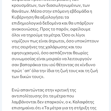
κρουσμάτων, των διασωληνωμένων, των
θανάτων. Μέσα στην επόμενη εβδομάδα η
Κυβέρνηση θα αξιολογήσει τα
επιδημιολογικά δεδομένα και θα υπάρξουν
ανακοινώσεις. Προς το παρόν, οφείλουμε
όλοι να τηρούμε τα μέτρα. Όσο οι λίγοι
νομίζουν πως είναι άτρωτοι, όσο υποκύπτουν
στις σειρήνες της χαλάρωσης και του
εφησυχασμού, όσο ασπάζονται θεωρίες
συνωμοσίας είναι μοιραίο να λειτουργούν
σαν βαποράκια του ιού θέτοντας σε κίνδυνο
πρώτ΄απ’ όλα την ίδια τη ζωή τους και τη ζωή
των δικών τους».
Ενώ απαντώντας στην κριτική της
αντιπολίτευσης ότι τα μέτρα που
λαμβάνονται δεν επαρκούν, ο κ. Καλαφάτης
επισημαίνει ότι «Τα μέτρα για τη στήριξη της