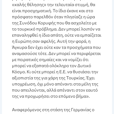
«καλής θέλησης» την τελευταία στιγμή, θα
είναι προσχηματική. Το ίδιο έκανε και στο
πρόσφατο παρελθόν όταν πλησίαζε η ώρα
της Συνόδου Κορυφής που θα ασχολείτο με
το τουρκικό πρόβλημα. Δεν μπορεί λοιπόν να
επαναληφθεί η ίδια απάτη, ούτε να εμπαίζεται
η Ευρώπη σαν αφελής. Αυτή την φορά, η
Άγκυρα δεν έχει ούτε καν τα προσχήματα που
αναμασούσε τότε. Δεν μπορεί να περιφέρεται
με πειρατικές σημαίες και να νομίζει ότι
μπορεί να εξαπατά ολόκληρο τον Δυτικό
Κόσμο. Κι ούτε μπορεί η Ε.Ε. να θυσιάσει την
αξιοπιστία της για χάρη της Τουρκίας. Έχει
υποχρέωση, όχι μόνο απέναντι στα μέλη της
που απειλούνται, αλλά απέναντι στον εαυτό
της να προχωρήσει στο επόμενο βήμα».
Αναφερόμενος στη στάση της Γερμανίας ο