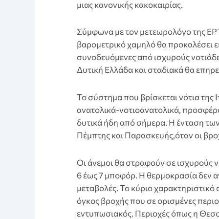
μιας κανονικής κακοκαιρίας.
Σύμφωνα με τον μετεωρολόγο της ΕΡΤ
βαρομετρικό χαμηλό θα προκαλέσει εκ
συνοδευόμενες από ισχυρούς νοτιάδες
Δυτική Ελλάδα και σταδιακά θα επηρε
Το σύστημα που βρίσκεται νότια της Ι
ανατολικά-νοτιοανατολικά, προσφέρ
δυτικά ήδη από σήμερα. Η ένταση τω
Πέμπτης και Παρασκευής,όταν οι βρο
Οι άνεμοι θα στραφούν σε ισχυρούς ν
6 έως 7 μποφόρ. Η θερμοκρασία δεν 
μεταβολές. Το κύριο χαρακτηριστικό α
όγκος βροχής που σε ορισμένες περιοχ
εντυπωσιακός. Περιοχές όπως η Θεσσα