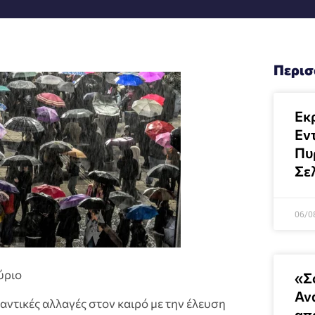
Περισ
Εκ
Εν
Πυ
Σε
06/0
ύριο
«Σ
Αν
αντικές αλλαγές στον καιρό με την έλευση
απ