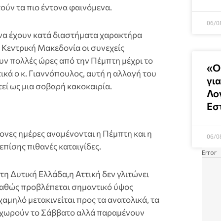
ούν τα πιο έντονα φαινόμενα.
06/0
 να έχουν κατά διαστήματα χαρακτήρα
ν Κεντρική Μακεδονία οι συνεχείς
υν πολλές ώρες από την Πέμπτη μέχρι το
«Ο
κά ο κ. Γιαννόπουλος, αυτή η αλλαγή του
για
εί ως μια σοβαρή κακοκαιρία.
Λο
Εσ
ντονες ημέρες αναμένονται η Πέμπτη και η
06/0
πίσης πιθανές καταιγίδες.
στη Δυτική Ελλάδα,η Αττική δεν γλιτώνει
καθώς προβλέπεται σημαντικό ύψος
αμηλό μετακινείται προς τα ανατολικά, τα
οχωρούν το Σάββατο αλλά παραμένουν