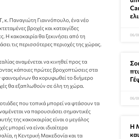
Can
ελ
, κ. Παναγιώτη Γιαννόπουλο, ένα νέο
τεταμένες βροχές και καταιγίδες
06/0
. Η κακοκαιρία θα ξεκινήσει από τη
άσει τις περισσότερες περιοχές της χώρας.
ταλίας αναμένεται να κινηθεί προς τα
Σο
οντας κάποιες πρώτες βροχοπτώσεις στα
πτ
ν φαινομένων θα κορυφωθεί το διήμερο
Γέ
χές θα εξαπλωθούν σε όλη τη χώρα.
06/0
οτιάδες που τοπικά μπορεί να φτάσουν τα
αναμένεται να παρουσιάσει σημαντικές
υτής της κακοκαιρίας είναι ο μεγάλος
Η 
ές μπορεί να είναι ιδιαίτερα
και
λία, η Κεντρική Μακεδονία και τα