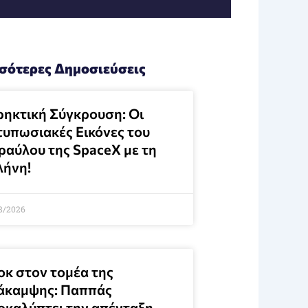
σότερες Δημοσιεύσεις
ρηκτική Σύγκρουση: Οι
τυπωσιακές Εικόνες του
ραύλου της SpaceX με τη
λήνη!
8/2026
οκ στον τομέα της
άκαμψης: Παππάς
οκαλύπτει την απένταξη