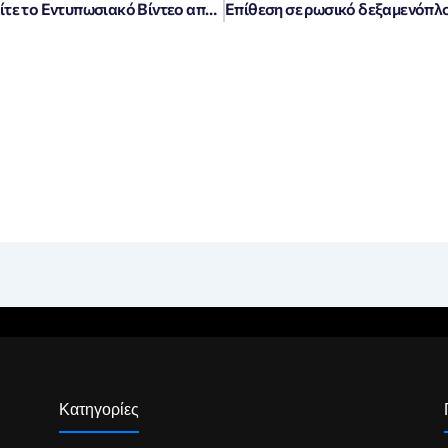
«Μαγευτικά Χιόνια στον Παρνασσό: Δείτε το Εντυπωσιακό Βίντεο από Drone!»
Κατηγορίες