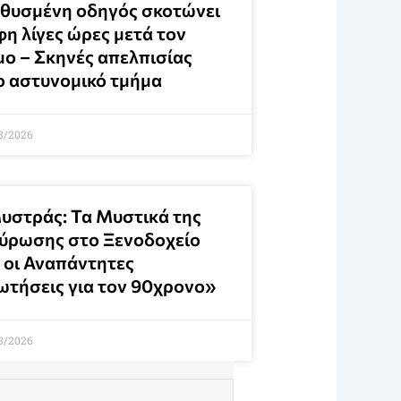
θυσμένη οδηγός σκοτώνει
φη λίγες ώρες μετά τον
μο – Σκηνές απελπισίας
ο αστυνομικό τμήμα
8/2026
υστράς: Τα Μυστικά της
ύρωσης στο Ξενοδοχείο
ι οι Αναπάντητες
ωτήσεις για τον 90χρονο»
8/2026