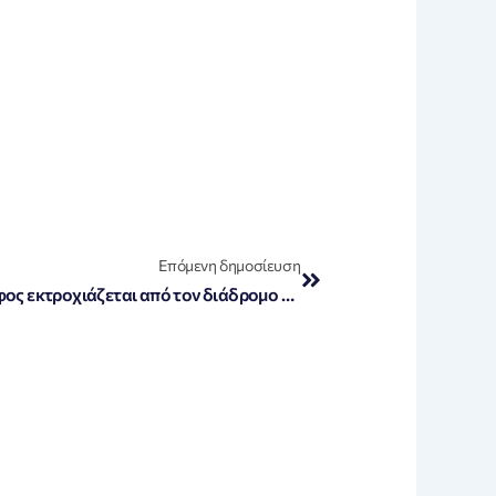
Next
Επόμενη δημοσίευση
Σοκ στο Νιου Τζέρσεϊ: Αεροσκάφος εκτροχιάζεται από τον διάδρομο – Τρεις σοβαρά τραυματίες (Βίντεο)