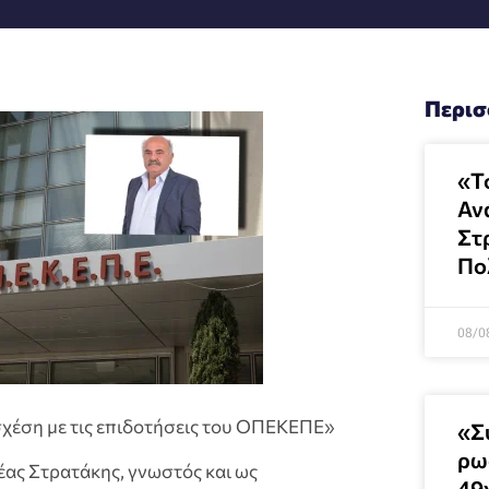
Περισ
«Τ
Αν
Στ
Πο
08/0
σχέση με τις επιδοτήσεις του ΟΠΕΚΕΠΕ»
«Σ
ρω
ας Στρατάκης, γνωστός και ως
49