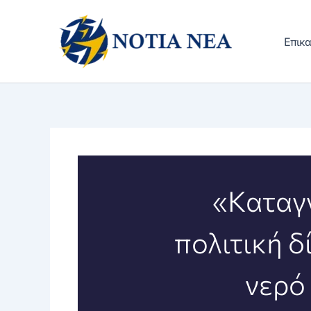
Μετάβαση
στο
Επικα
περιεχόμενο
«Καταγ
πολιτική δ
νερό