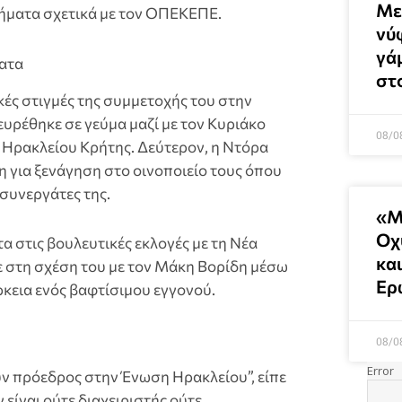
Με
τήματα σχετικά με τον ΟΠΕΚΕΠΕ.
νύ
γά
ατα
στ
κές στιγμές της συμμετοχής του στην
ευρέθηκε σε γεύμα μαζί με τον Κυριάκο
08/0
Ηρακλείου Κρήτης. Δεύτερον, η Ντόρα
για ξενάγηση στο οινοποιείο τους όπου
συνεργάτες της.
«Μ
Οχ
α στις βουλευτικές εκλογές με τη Νέα
κα
 στη σχέση του με τον Μάκη Βορίδη μέσω
Ερ
κεια ενός βαφτίσιμου εγγονού.
08/0
υν πρόεδρος στην Ένωση Ηρακλείου”, είπε
ν είναι ούτε διαχειριστής ούτε