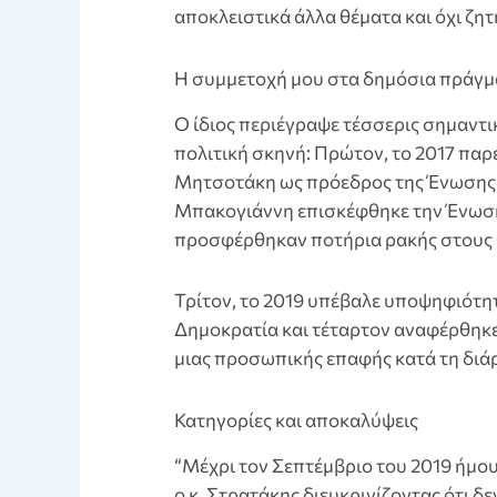
αποκλειστικά άλλα θέματα και όχι ζη
Η συμμετοχή μου στα δημόσια πράγμ
Ο ίδιος περιέγραψε τέσσερις σημαντι
πολιτική σκηνή: Πρώτον, το 2017 παρ
Μητσοτάκη ως πρόεδρος της Ένωσης 
Μπακογιάννη επισκέφθηκε την Ένωση 
προσφέρθηκαν ποτήρια ρακής στους 
Τρίτον, το 2019 υπέβαλε υποψηφιότητ
Δημοκρατία και τέταρτον αναφέρθηκε
μιας προσωπικής επαφής κατά τη διάρ
Κατηγορίες και αποκαλύψεις
“Μέχρι τον Σεπτέμβριο του 2019 ήμο
ο κ. Στρατάκης διευκρινίζοντας ότι δε