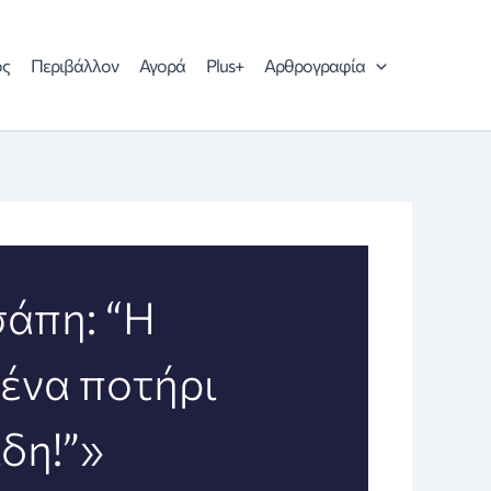
ός
Περιβάλλον
Αγορά
Plus+
Αρθρογραφία
άπη: “Η
 ένα ποτήρι
δη!”»