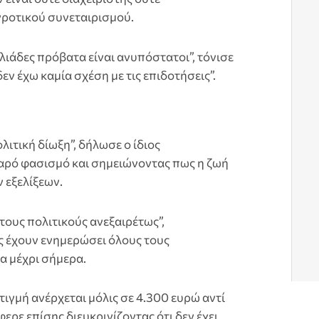
ροτικού συνεταιρισμού.
ιλιάδες πρόβατα είναι ανυπόστατοι”, τόνισε
ν έχω καμία σχέση με τις επιδοτήσεις”.
ιτική δίωξη”, δήλωσε ο ίδιος
αρό φασισμό και σημειώνοντας πως η ζωή
 εξελίξεων.
ους πολιτικούς ανεξαιρέτως”,
 έχουν ενημερώσει όλους τους
α μέχρι σήμερα.
ιγμή ανέρχεται μόλις σε 4.300 ευρώ αντί
ρε επίσης διευκρινίζοντας ότι δεν έχει