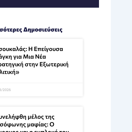
σότερες Δημοσιεύσεις
σουκαλάς: Η Επείγουσα
άγκη για Μια Νέα
ρατηγική στην Εξωτερική
λιτική»
8/2026
υνελήφθη μέλος της
σόφωνης μαφίας: Ο
χρονος και η εμπλοκή του