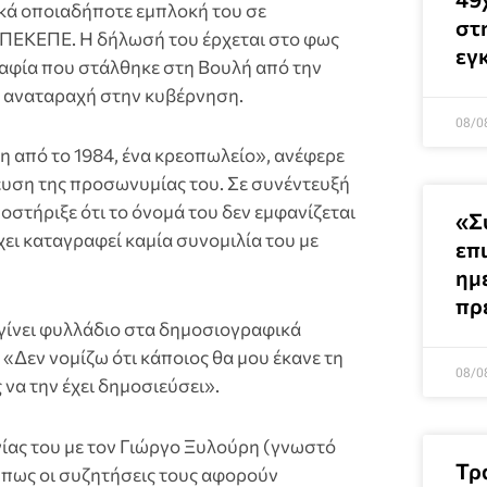
κά οποιαδήποτε εμπλοκή του σε
στ
 ΟΠΕΚΕΠΕ. Η δήλωσή του έρχεται στο φως
εγ
ραφία που στάλθηκε στη Βουλή από την
 αναταραχή στην κυβέρνηση.
08/0
η από το 1984, ένα κρεοπωλείο», ανέφερε
ευση της προσωνυμίας του. Σε συνέντευξή
οστήριξε ότι το όνομά του δεν εμφανίζεται
«Σ
χει καταγραφεί καμία συνομιλία του με
επ
ημ
πρ
ι γίνει φυλλάδιο στα δημοσιογραφικά
«Δεν νομίζω ότι κάποιος θα μου έκανε τη
08/0
 να την έχει δημοσιεύσει».
νίας του με τον Γιώργο Ξυλούρη (γνωστό
Τρ
 πως οι συζητήσεις τους αφορούν