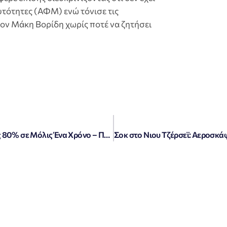
υτότητες (ΑΦΜ) ενώ τόνισε τις
τον Μάκη Βορίδη χωρίς ποτέ να ζητήσει
«Ψάρια: Η Απίστευτη Άνοδος Τιμών έως 80% σε Μόλις Ένα Χρόνο – Πού Έχουν Χαθεί;»