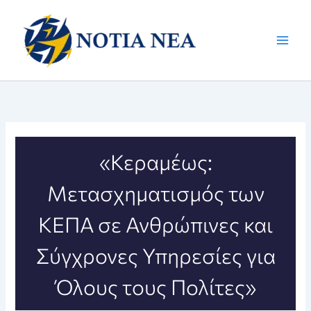
Μετάβαση
στο
περιεχόμενο
«Κεραμέως:
Μετασχηματισμός των
ΚΕΠΑ σε Ανθρώπινες και
Σύγχρονες Υπηρεσίες για
Όλους τους Πολίτες»