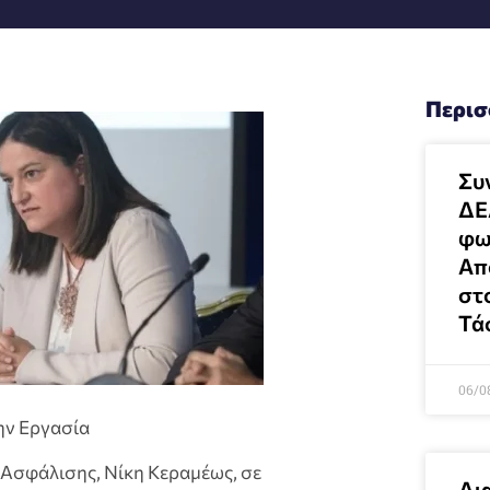
Περισ
Συ
ΔΕ
φω
Απο
στ
Τά
06/0
ην Εργασία
 Ασφάλισης, Νίκη Κεραμέως, σε
Δι