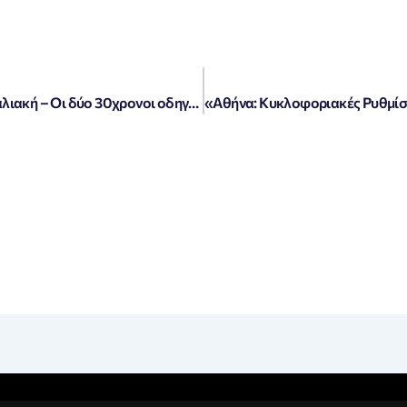
Βούλα: Σοκαριστικό τροχαίο στην παραλιακή – Οι δύο 30χρονοι οδηγοί σώοι μετά την ανατροπή!