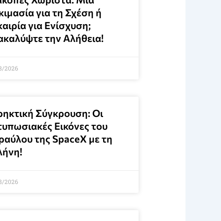
ιμασία για τη Σχέση ή
αιρία για Ενίσχυση;
ακαλύψτε την Αλήθεια!
8/2026
ρηκτική Σύγκρουση: Οι
τυπωσιακές Εικόνες του
ραύλου της SpaceX με τη
λήνη!
8/2026