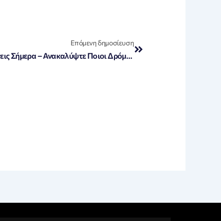
Next
Επόμενη δημοσίευση
«Αθήνα: Κυκλοφοριακές Ρυθμίσεις Σήμερα – Ανακαλύψτε Ποιοι Δρόμοι Κλείνουν!»