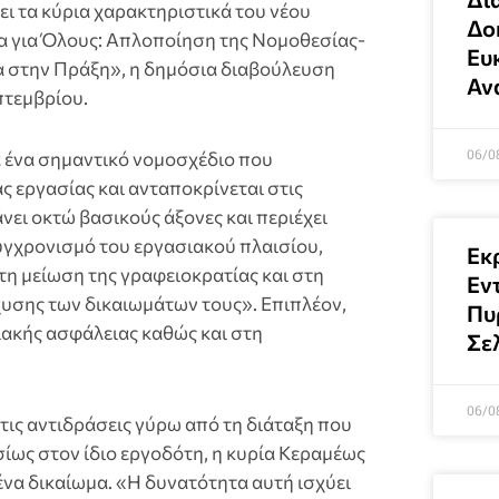
ι τα κύρια χαρακτηριστικά του νέου
Δοκ
ία για Όλους: Απλοποίηση της Νομοθεσίας-
Ευκ
 στην Πράξη», η δημόσια διαβούλευση
Αν
πτεμβρίου.
06/0
ια ένα σημαντικό νομοσχέδιο που
ς εργασίας και ανταποκρίνεται στις
νει οκτώ βασικούς άξονες και περιέχει
γχρονισμό του εργασιακού πλαισίου,
Εκ
η μείωση της γραφειοκρατίας και στη
Εν
υσης των δικαιωμάτων τους». Επιπλέον,
Πυ
ιακής ασφάλειας καθώς και στη
Σε
06/0
τις αντιδράσεις γύρω από τη διάταξη που
σίως στον ίδιο εργοδότη, η κυρία Κεραμέως
ένα δικαίωμα. «Η δυνατότητα αυτή ισχύει