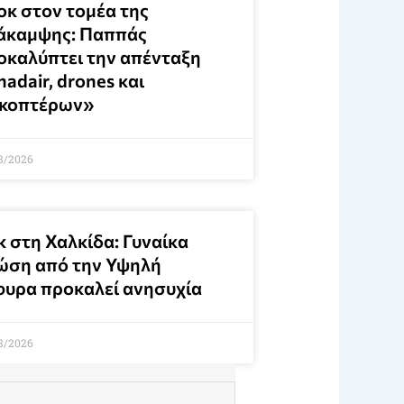
οκ στον τομέα της
άκαμψης: Παππάς
οκαλύπτει την απένταξη
adair, drones και
ικοπτέρων»
8/2026
κ στη Χαλκίδα: Γυναίκα
ώση από την Υψηλή
φυρα προκαλεί ανησυχία
8/2026