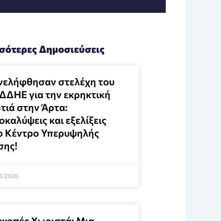
σότερες Δημοσιεύσεις
νελήφθησαν στελέχη του
ΔΔΗΕ για την εκρηκτική
τιά στην Άρτα:
καλύψεις και εξελίξεις
ο Κέντρο Υπερυψηλής
σης!
8/2026
ακοπές Χωριστά: Μια