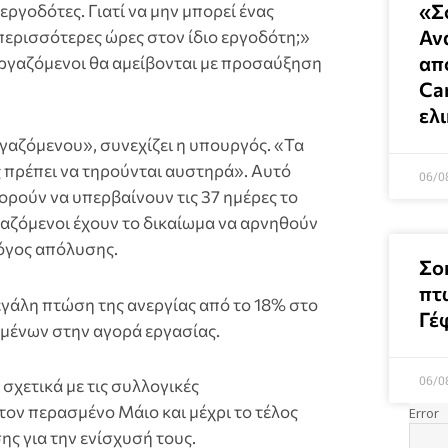
«Σ
ργοδότες. Γιατί να μην μπορεί ένας
Αν
 περισσότερες ώρες στον ίδιο εργοδότη;»
απ
 εργαζόμενοι θα αμείβονται με προσαύξηση
Can
ελ
γαζόμενου», συνεχίζει η υπουργός. «Τα
ς πρέπει να τηρούνται αυστηρά». Αυτό
06/0
πορούν να υπερβαίνουν τις 37 ημέρες το
ργαζόμενοι έχουν το δικαίωμα να αρνηθούν
λόγος απόλυσης.
Σο
πτ
εγάλη πτώση της ανεργίας από το 18% στο
Γέ
ομένων στην αγορά εργασίας.
06/0
σχετικά με τις συλλογικές
τον περασμένο Μάιο και μέχρι το τέλος
ης για την ενίσχυσή τους.