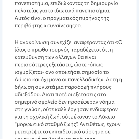
πανεπιστήμια, επιδιώκοντας τη δημιουργία
πελατείας για τα ιδιωτικά πανεπιστήμια.
Αυτός είναι ο πραγματικός πυρήνας της
περιβόητης «συναίνεσης»».
Η ανακοίνωση συνεχίζει αναφέροντας ότι «Ο
ίδιος ο πρωθυπουργός παραδέχεται ότι η
κατεύθυνση των αλλαγών θα είναι
περισσότερες εξετάσεις, ώστε -όπως
ισχυρίζεται- «να αποκτήσει σημασία το
Λύκειο και όχι μόνο οι πανελλαδικές». Αυτή η
δήλωση συνιστά μια παραδοχή πλήρους
αδιεξόδου. Διότι ποτέ οι εξετάσεις στο
σημερινό σχολείο δεν προσέφεραν νόημα
στη γνώση, ούτε καλλιέργησαν ενδιαφέρον
για τη σχολική ζωή, ούτε έκαναν το Λύκειο
“μορφωτικό σταθμό ζωής”. Αντιθέτως, έχουν
μετατρέψει το εκπαιδευτικό σύστημα σε
μηχανισμό επιλογής και πρόωρης