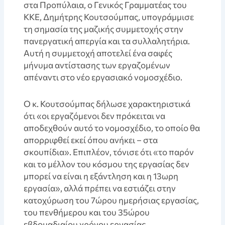
στα Προπύλαια, ο Γενικός Γραμματέας του
ΚΚΕ, Δημήτρης Κουτσούμπας, υπογράμμισε
τη σημασία της μαζικής συμμετοχής στην
πανεργατική απεργία και τα συλλαλητήρια.
Αυτή η συμμετοχή αποτελεί ένα σαφές
μήνυμα αντίστασης των εργαζομένων
απέναντι στο νέο εργασιακό νομοσχέδιο.
Ο κ. Κουτσούμπας δήλωσε χαρακτηριστικά
ότι «οι εργαζόμενοι δεν πρόκειται να
αποδεχθούν αυτό το νομοσχέδιο, το οποίο θα
απορριφθεί εκεί όπου ανήκει – στα
σκουπίδια». Επιπλέον, τόνισε ότι «το παρόν
και το μέλλον του κόσμου της εργασίας δεν
μπορεί να είναι η εξάντληση και η 13ωρη
εργασία», αλλά πρέπει να εστιάζει στην
κατοχύρωση του 7ώρου ημερήσιας εργασίας,
του πενθήμερου και του 35ώρου
εβδομαδιαίου χρόνου εργασίας.