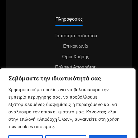
Πληροφορίες
Ταυτότητα Ιστότοπου
Επικοινωνία
Όροι Χρήσης
Πολιτική Απορρήτου
Διαφημιστείτε στο notianea.gr
Σεβόμαστε την ιδιωτικότητά σας
Γίνε ο ανταποκριτής στην περιοχή σου
Χρησιμοποιούμε cookies για να βελτιώσουμε την
εμπειρία περιήγησής σας, να προβάλλουμε
εξατομικευμένες διαφημίσεις ή περιεχόμενο και να
αναλύουμε την επισκεψιμότητά μας. Κάνοντας κλικ
στην επιλογή «Αποδοχή Όλων», συναινείτε στη χρήση
των cookies από εμάς.
© 2024 NotiaNea.gr | Maintained by
gratus.gr