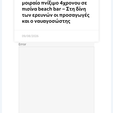
μοιραίο πνίξιμο 4χρονου σε
πισίνα beach bar – Στη δίνη
των ερευνών οι προσαγωγές
και ο ναυαγοσώστης
09/08/2026