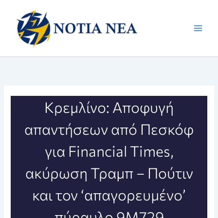
Μετάβαση
στο
περιεχόμενο
Κρεμλίνο: Αποφυγή
απαντήσεων από Πεσκόφ
για Financial Times,
ακύρωση Τραμπ – Πούτιν
και τον ‘απαγορευμένο’
πύραυλο 9M729