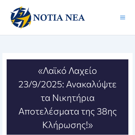
Μετάβαση
στο
περιεχόμενο
«Λαϊκό Λαχείο
23/9/2025: Ανακαλύψτε
τα Νικητήρια
Αποτελέσματα της 38ης
Κλήρωσης!»