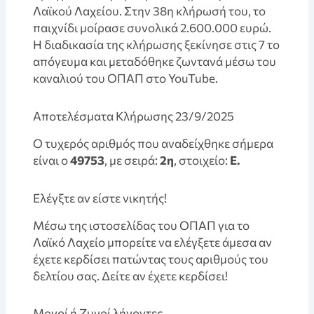
Λαϊκού Λαχείου. Στην 38η κλήρωσή του, το
παιχνίδι μοίρασε συνολικά 2.600.000 ευρώ.
Η διαδικασία της κλήρωσης ξεκίνησε στις 7 το
απόγευμα και μεταδόθηκε ζωντανά μέσω του
καναλιού του ΟΠΑΠ στο YouTube.
Αποτελέσματα Κλήρωσης 23/9/2025
Ο τυχερός αριθμός που αναδείχθηκε σήμερα
είναι ο
49753
, με σειρά:
2η
, στοιχείο:
E.
Ελέγξτε αν είστε νικητής!
Mέσω της ιστοσελίδας του ΟΠΑΠ για το
Λαϊκό Λαχείο μπορείτε να ελέγξετε άμεσα αν
έχετε κερδίσει πατώντας τους αριθμούς του
δελτίου σας. Δείτε αν έχετε κερδίσει!
Μονοί ή Ζυγοί λήγοντες