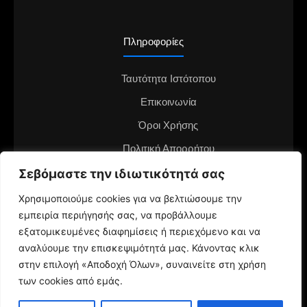
Πληροφορίες
Ταυτότητα Ιστότοπου
Επικοινωνία
Όροι Χρήσης
Πολιτική Απορρήτου
Διαφημιστείτε στο notianea.gr
Σεβόμαστε την ιδιωτικότητά σας
Γίνε ο ανταποκριτής στην περιοχή σου
Χρησιμοποιούμε cookies για να βελτιώσουμε την
εμπειρία περιήγησής σας, να προβάλλουμε
εξατομικευμένες διαφημίσεις ή περιεχόμενο και να
αναλύουμε την επισκεψιμότητά μας. Κάνοντας κλικ
στην επιλογή «Αποδοχή Όλων», συναινείτε στη χρήση
των cookies από εμάς.
© 2024 NotiaNea.gr | Maintained by
gratus.gr