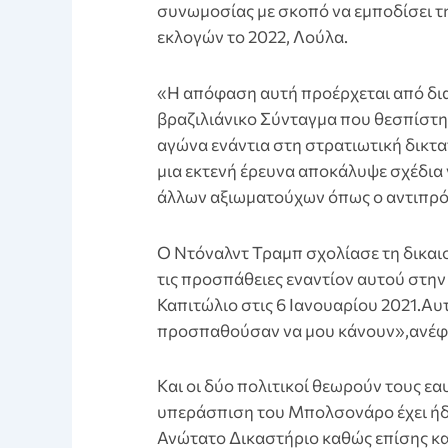
συνωμοσίας με σκοπό να εμποδίσει τ
εκλογών το 2022, Λούλα.
«Η απόφαση αυτή προέρχεται από δι
βραζιλιάνικο Σύνταγμα που θεσπίστηκ
αγώνα ενάντια στη στρατιωτική δικτα
μια εκτενή έρευνα αποκάλυψε σχέδια 
άλλων αξιωματούχων όπως ο αντιπρόε
Ο Ντόναλντ Τραμπ σχολίασε τη δικαιο
τις προσπάθειες εναντίον αυτού στη
Καπιτώλιο στις 6 Ιανουαρίου 2021.Αυτ
προσπαθούσαν να μου κάνουν»,ανέφερε
Kαι οι δύο πολιτικοί θεωρούν τους εα
υπεράσπιση του Μπολσονάρο έχει ήδη
Ανώτατο Δικαστήριο καθώς επίσης και