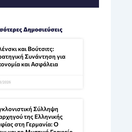
σότερες Δημοσιεύσεις
ένσκι και Βούτσιτς:
ρατηγική Συνάντηση για
κονομία και Ασφάλεια
8/2026
γκλονιστική Σύλληψη
αρχηγού της Ελληνικής
φίας στη Γερμανία: Ο
τικ και το Μυστικό Γραφείο