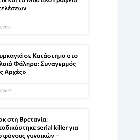
τελέσεων
8/2026
υρκαγιά σε Κατάστημα στο
λαιό Φάληρο: Συναγερμός
ις Αρχές»
8/2026
οκ στη Βρετανία:
αδικάστηκε serial killer για
ο φόνους γυναικών –