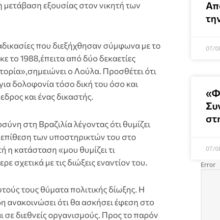
Απ
η μετάβαση εξουσίας στον νικητή των
τη
αδικασίες που διεξήχθησαν σύμφωνα με το
07/0
ε το 1988,έπειτα από δύο δεκαετίες
τορία»,σημειώνει ο Λούλα. Προσθέτει ότι
για δολοφονία τόσο δική του όσο και
«Φ
δρος και ένας δικαστής.
Συ
στ
σύνη στη Βραζιλία λέγοντας ότι θυμίζει
ν επίθεση των υποστηρικτών του στο
ή η κατάσταση «μου θυμίζει τι
07/0
 σχετικά με τις διώξεις εναντίον του.
υτούς τους θύματα πολιτικής δίωξης. Η
 ανακοινώσει ότι θα ασκήσει έφεση στο
 σε διεθνείς οργανισμούς. Προς το παρόν