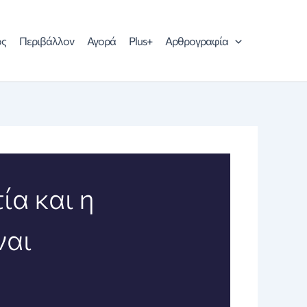
ός
Περιβάλλον
Αγορά
Plus+
Αρθρογραφία
ία και η
ναι