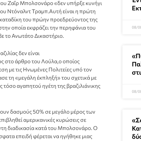
 του Ζαΐρ Μπολσονάρο «δεν υπήρξε κυνήγι
Εκ
ου Ντόναλντ Τραμπ.Αυτή είναι η πρώτη
 καταδίκη του πρώην προεδρεύοντος της
 στην οποία εκφράζει την περηφάνια του
08/0
βε το Ανωτάτο Δικαστήριο.
ζιλίας δεν είναι
«Π
ος στο άρθρο του Λούλα,ο οποίος
Πα
ση με τις Ηνωμένες Πολιτείες υπό τον
στ
σε τη «μεγάλη έκπληξή» του σχετικά με
ς τόσο αγαπητού ηγέτη της βραζιλιάνικης
08/0
νουν δασμούς 50% σε μεγάλο μέρος των
«Σ
πιβληθεί αμερικανικές κυρώσεις σε
Κατ
στη διαδικασία κατά του Μπολσονάρο. Ο
δύ
φατα επειδή φέρεται να ηγήθηκε μιας