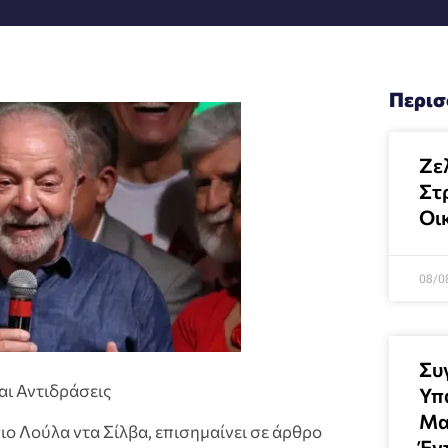
Περισ
Ζελ
Στ
Οι
08/0
Συ
αι Αντιδράσεις
Υπ
Μα
ιο Λούλα ντα Σίλβα, επισημαίνει σε άρθρο
Έν