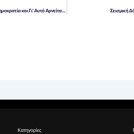
Μπεν Γουάλας: Ο Πούτιν Φοβάται τη Δημοκρατία και Γι’ Αυτό Αρνείται την Ειρήνη
Σεισμική Δ
Κατηγορίες