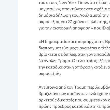
του στους New York Times ότι η δίκη
μαγισσών», απαντώντας στα σχόλια τ
δημόσια δήλωση του Λούλα μετά την
ακροδεξιάς για 27 χρόνια φυλάκισης,
για την «ιστορική απόφαση» που έλα
«Η δημοκρατία και η κυριαρχία της Βρα
διαπραγματεύσιμες»,αναφέρει ο τίτλ
βρίσκεται σε διπλωματική αντιπαράθε
Ντόναλντ Τραμπ. Ο τελευταίος εξέφρα
την καταδικαστική απόφαση κατά ενό
ακροδεξιάς.
Αντίποινα από τον Τραμπ περιλαμβά
βραζιλιάνικων προϊόντων,ενώ έχουν ε
αρκετούς δικαστές που συμμετείχαν 
πρώην πρόεδρος καταδικάστηκε πρόσ