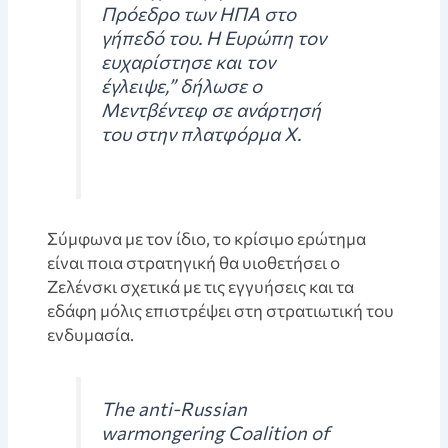
Πρόεδρο των ΗΠΑ στο
γήπεδό του. Η Ευρώπη τον
ευχαρίστησε και τον
έγλειψε,” δήλωσε ο
Μεντβέντεφ σε ανάρτησή
του στην πλατφόρμα Χ.
Σύμφωνα με τον ίδιο, το κρίσιμο ερώτημα
είναι ποια στρατηγική θα υιοθετήσει ο
Ζελένσκι σχετικά με τις εγγυήσεις και τα
εδάφη μόλις επιστρέψει στη στρατιωτική του
ενδυμασία.
The anti-Russian
warmongering Coalition of