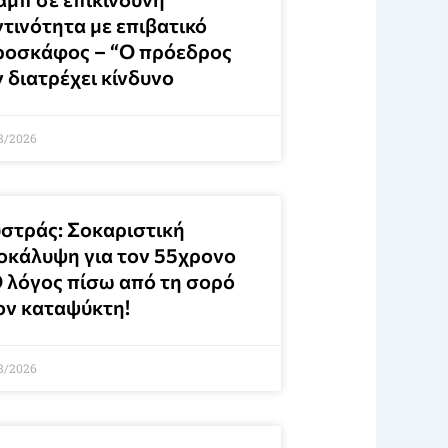
ντινότητα με επιβατικό
ροσκάφος – “Ο πρόεδρος
 διατρέχει κίνδυνο
8/2026
στράς: Σοκαριστική
οκάλυψη για τον 55χρονο
Ο λόγος πίσω από τη σορό
ον καταψύκτη!
8/2026