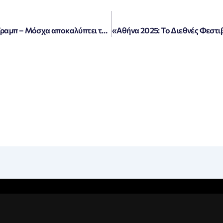
«Πεσκόφ: Έρχεται συνάντηση Πούτιν-Τραμπ – Μόσχα αποκαλύπτει τη θέση της για τους Tomahawk»