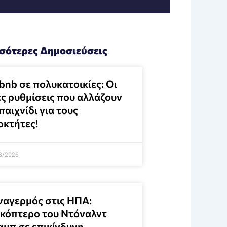
σότερες Δημοσιεύσεις
bnb σε πολυκατοικίες: Οι
ες ρυθμίσεις που αλλάζουν
παιχνίδι για τους
οκτήτες!
8/2026
ναγερμός στις ΗΠΑ:
ικόπτερο του Ντόναλντ
αμπ σε επικίνδυνη