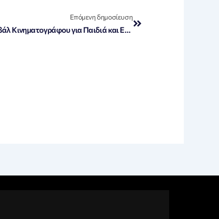
Next
Επόμενη δημοσίευση
«Αθήνα 2025: Το Διεθνές Φεστιβάλ Κινηματογράφου για Παιδιά και Εφήβους υπό την Αιγίδα της ΔΕΗ»