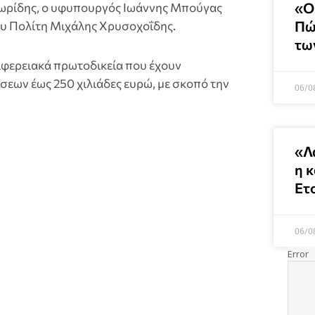
«Ο
ωρίδης, ο υφυπουργός Ιωάννης Μπούγας
Πώ
ου Πολίτη Μιχάλης Χρυσοχοΐδης.
τω
ριφερειακά πρωτοδικεία που έχουν
σεων έως 250 χιλιάδες ευρώ, με σκοπό την
06/0
«Λ
η 
Ετ
06/0