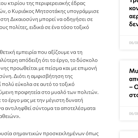
έου κτιρίου της περιφερειακής έδρας
κο
ών, ο Κυριάκος Μητσοτάκης υπογράμμισε
αε
 στη Δικαιοσύνη μπορεί να οδηγήσει σε
δεν
ς πολίτες, ειδικά σε ένα τόσο τοξικό
06/0
ετική εμπειρία που αξίζουμε να τη
αλύτερη απόδειξη ότι το έργο, το δύσκολο
νης προωθείται με πείσμα και με επιμονή
Μυ
σύνη. Διότι η αμφισβήτηση της
απ
 πολύ εύκολα σε αυτό το τοξικό
– 
ούμενη προφητεία στο μυαλό των πολιτών.
στ
 το έργο μας με την μέγιστη δυνατή
ς να αντιληφθεί σύντομα τα αποτελέσματα
06/0
αθειών».
ουσία σημαντικών προσκεκλημένων όπως