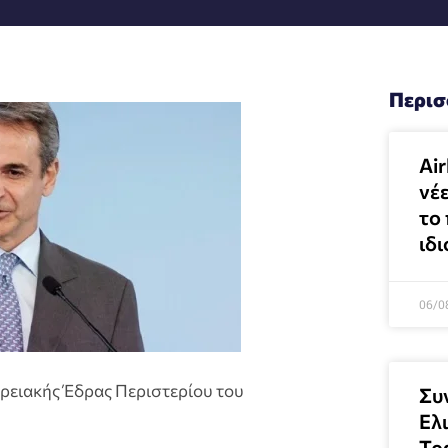
Περισ
Air
νέ
το 
ιδι
06/0
ερειακής Έδρας Περιστερίου του
Συ
Ελ
Τρ